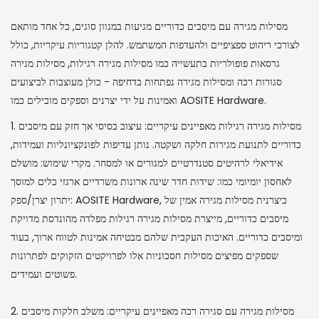
מסילות מגירה עם מיסבים כדוריים מגיעות במגוון סוגים, כל אחד מותאם
לצורכי ריהוט ספציפיים ולהעדפות המשתמש. להלן קטגוריות עיקריות, כולל
גרסאות פופולריות בתעשייה כמו מסילות מגירה רגילות, מסילות מגירה
סגורות רכה ומסילות מגירה נפתחות בדחיפה - כולן מעוצבות לביצועים
ואמינות על ידי יצרנים וספקים מובילים כמו AOSITE Hardware.
1. מסילות מגירה רגילות מאפיינים עיקריים: עיצוב בסיסי אך חזק עם מיסבים
כדוריים לתנועת מגירות חלקה ושקטה. נותן עדיפות לפונקציונליות ועמידות,
אידיאלי לרהיטים סטנדרטיים למגורים או למסחר. מקרי שימוש: מושלם
לאחסון יומיומי כמו: שידות חדר שינה ארונות משרדיים ארגזי כלים למוסך
יתרון יצרן/ספק: AOSITE Hardware, כיצרנית מסילות מגירה אמין של
מיסבים כדוריים, מייצרת מסילות מגירה רגילות מפלדה מהונדסת מדויקת
ומיסבים כדוריים. האיכות העקבית שלהם מבטיחה אמינות לטווח ארוך, בעוד
שספקים מפיצים מסילות חסכוניות אלו לפרויקטים הזקוקים לפתרונות
פשוטים ועמידים.
2. מסילות מגירה עם סגירה רכה מאפיינים עיקריים: משלב חלקות מיסבים