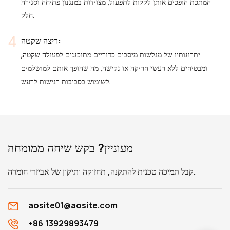
המתכת הופכים אותן לקלות לתפעול, מצוידות במנגנון פתיחה וסגירה
חלק.
ריצה שקטה:
יתרונותיו של מגלשות מיסבים כדוריים מתוכננים לפעולה שקטה,
ומבטיחים ללא רעשי חריקה או נקישה, מה שהופך אותם למושלמים
לשימוש בסביבות רגישות לרעש.
מעוניין? בקש שיחה ממומחה
קבל תמיכה טכנית להתקנה, תחזוקה ותיקון של אביזרי חומרה.
aosite01@aosite.com
+86 13929893479