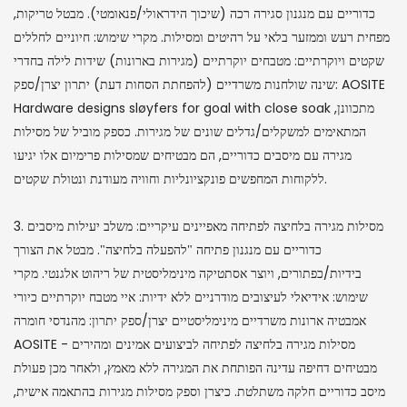
כדוריים עם מנגנון סגירה רכה (שיכוך הידראולי/פנאומטי). מבטל טריקות,
מפחית רעש וממזער בלאי על רהיטים ומסילות. מקרי שימוש: חיוניים לחללים
שקטים ויוקרתיים: מטבחים יוקרתיים (מגירות בארונות) שידות לילה בחדרי
שינה שולחנות משרדיים (להפחתת הסחות דעת) יתרון יצרן/ספק: AOSITE
Hardware designs sløyfers for goal with close soak מתכוונן,
המתאימים למשקלים/גדלים שונים של מגירות. כספק מוביל של מסילות
מגירה עם מיסבים כדוריים, הם מבטיחים שמסילות פרימיום אלו יגיעו
ללקוחות המחפשים פונקציונליות וחוויה מעודנת ונטולת שקטים.
3. מסילות מגירה בלחיצה לפתיחה מאפיינים עיקריים: משלב יעילות מיסבים
כדוריים עם מנגנון פתיחה "להפעלה בלחיצה". מבטל את הצורך
בידיות/כפתורים, ויוצר אסתטיקה מינימליסטית של ריהוט אלגנטי. מקרי
שימוש: אידיאלי לעיצובים מודרניים ללא ידיות: איי מטבח יוקרתיים כיורי
אמבטיה ארונות משרדיים מינימליסטיים יצרן/ספק יתרון: מהנדסי חומרה
AOSITE מסילות מגירה בלחיצה לפתיחה לביצועים אמינים ומהירים -
מבטיחים דחיפה עדינה הפותחת את המגירה ללא מאמץ, ולאחר מכן פעולת
מיסב כדוריים חלקה משתלטת. כיצרן וספק מסילות מגירות בהתאמה אישית,