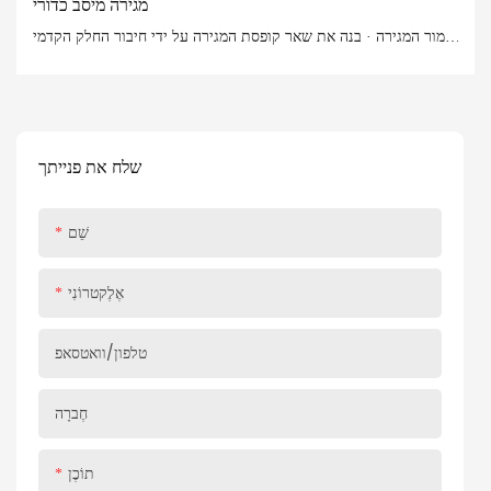
מגירה מיסב כדורי
גימור המגירה · בנה את שאר קופסת המגירה על ידי חיבור החלק הקדמי
והאחורי לצדדים. אני מעדיף חורי כיס, אבל אפשר גם להשתמש
במסמרים ודבק או בברגי בנייה בגודל 5 ס"מ. · חבר את התחתית לצדדי
המגירה ולחזית והאחורה. אני בדרך כלל משתמש ב-1/4 אינץ'...
שלח את פנייתך
שֵׁם
אֶלֶקטרוֹנִי
טלפון/וואטסאפ
חֶברָה
תוֹכֶן