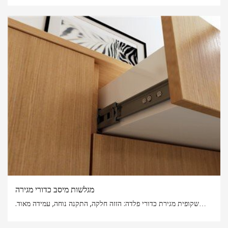
כושר העמסה: 45 ק"ג
גודל אופציונלי: 250 מ"מ-600 מ"מ
פער התקנה: 12.7±0.2 מ"מ
גימור צינור: מצופה אבץ/ שחור אלקטרופורזה
חומר: יריעת פלדה מחוזקת מגולגלת קרה
מגלשות מיסב כדורי מגירה
שקופית מגירת כדורי פלדה: הזזה חלקה, התקנה נוחה, עמידה מאוד.
מסילת ההחלקה של כדורי הפלדה היא בעצם מסילה מתכתית בעלת