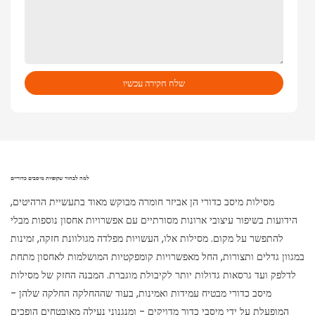
שלח חקירה עכשיו
למה לבחור שקופיות מיסבים כדוריים
מסילות מיסב כדורי הן אביזר חומרה מבוקש מאוד בתעשיית הרהיטים,
הידועות בשיפור עיצובי ארונות מסורתיים עם אפשרויות אחסון נוספות מבלי
להתפשר על מקום. מסילות אלו, העשויות מפלדה מגולוונת חזקה, זמינות
במגוון גדלים ותצורות, החל מאפשרויות קומפקטיות המושלמות לאחסון מתחת
לדלפק ועד גרסאות גדולות יותר לקיבולת מוגברת. המבנה החזק של מסילות
מיסב כדורי מבטיח עמידות ואמינות, בעוד שההחלקה החלקה שלהן -
המופעלת על ידי מיסבי כדור מדויקים - ומנגנוני נעילה מאובטחים הופכים