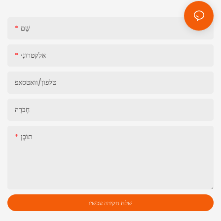
שֵׁם
אֶלֶקטרוֹנִי
טלפון/וואטסאפ
חֶברָה
תוֹכֶן
שלח חקירה עכשיו