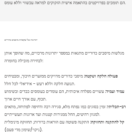
הם תומכים בפרויקטים בהתאמה אישית הזקוקים למראה עכשווי וללא עומס.
יתרונות של שקופיות מיסבים כדוריים
מגלשות מיסבים כדוריים מתגאות במספר יתרונות מרכזיים, מה שהופך אותן
לבחירה מובילה בחומרה:
פעולה חלקה ושקטה:
מיסבי כדורים מדויקים ממזערים חיכוך, ומבטיחים
תנועה חלקה וללא רעש - אידיאלי לכל חלל.
עמיד ועמיד:
עשויים מפלדה איכותית, הם עומדים בעומסים כבדים ובשימוש
תכוף, עם אורך חיים ארוך.
רב-תכליתי:
זמין בסוגים כמו נפתח מלא, סגירה רכה ודחיפה לפתיחה, מתאים
למגוון רהיטים, החל ממגירות קטנות ועד ארונות תעשייתיים.
קל להתקנה ותחזוקה:
התקנה פשוטה עם הוראות ברורות; תחזוקה מינימלית
(ניקוי/שימון מדי פעם).