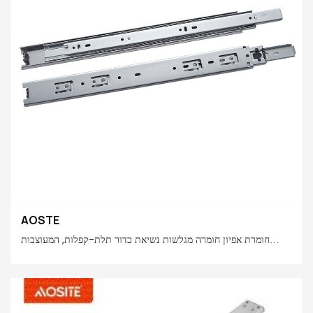
AOSTE
חומרת אפיון חומרה מגלשות נשיאת כדור תלת-קפלות, המעוצבות
מפלדה מובחרת ומסבי כדור דיוק גבוהים, מתהדרת ביכולת נושאת עומס
יוצאת דופן, תנועת הזזה חלקה, הפחתת רעש מעולה ועמידות לאורך זמן,
פתרון בצורה מושלמת את הצרות שלך! בחר שקופיות נושאות כדורים
עם חומרה אוסוטית לשלושה פי שלושה להפעלת מגירות ללא מאמץ!