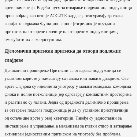
врсте намештаја. Водећи пусх за отварање подружница подружница
произвођача, као што је АОСИТЕ хардвер, осигуравају да свака
варијанта одржава Функционалност језгре, док је поуздани
притисак на отворене плочице на отвореним подружницама,
омогућити их лако доступним.
Дјеломични притисак притиска да отвори подложне
слајдове
Делимично проширење Притисни за отварање подружница се
углавном користе у намештају са тањим или мањим дизајном. Ове
врсте слајдова су идеалне за употребу у мањим комодама, комодима
фиока и ноћне потколенице, јер одговарају компактним просторима
и релативно су лагани. Једна од предности делимично проширења
за отварање подлога подружница је да су углавном приступачнији
од остале две врсте у овој категорији. Такође су једноставни за
инсталирање и управљање, а механизам за глатки отвор и затварање
активиран једноставним притиском на употребу без проблема.