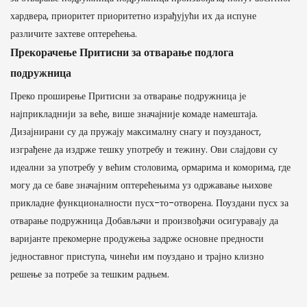
хардвера, приоритет приоритетно израђујући их да испуне
различите захтеве оптерећења.
Прекорачење Притисни за отварање подлога
подружница
Преко проширење Притисни за отварање подружница је
најприкладнији за веће, више значајније комаде намештаја.
Дизајнирани су да пружају максималну снагу и поузданост,
изграђене да издрже тешку употребу и тежину. Ови слајдови су
идеални за употребу у већим столовима, ормарима и коморима, где
могу да се баве значајним оптерећењима уз одржавање њихове
прикладне функционалности пусх-то-отворена. Поуздани пусх за
отварање подружница Добављачи и произвођачи осигуравају да
варијанте прекомерне продужења задрже основне предности
једноставног приступа, чинећи им поуздано и трајно клизно
решење за потребе за тешким радњем.