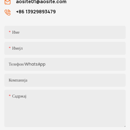
aosite01@aosite.com
+86 13929893479
Име
Имејл
Телефон/WhatsApp
Компанија
Садржај