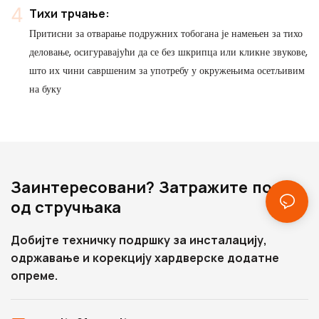
Тихи трчање:
Притисни за отварање подружних тобогана је намењен за тихо
деловање, осигуравајући да се без шкрипца или кликне звукове,
што их чини савршеним за употребу у окружењима осетљивим
на буку
Заинтересовани? Затражите позив
од стручњака
Добијте техничку подршку за инсталацију,
одржавање и корекцију хардверске додатне
опреме.