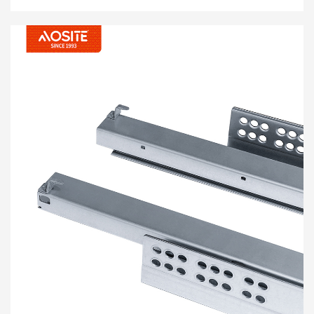
потпуним извлачењем, отварање притиском,
подношљиве