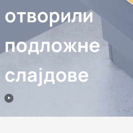
отворили
подложне
слајдове