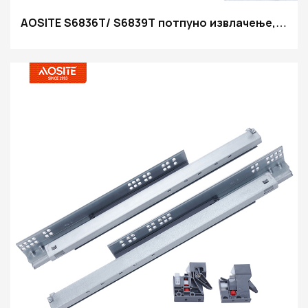
AOSITE S6836T/ S6839T потпуно извлачење,
синхронизовано меко затварање, клизне
фиоке за уградњу испод (са 3Д ручком)