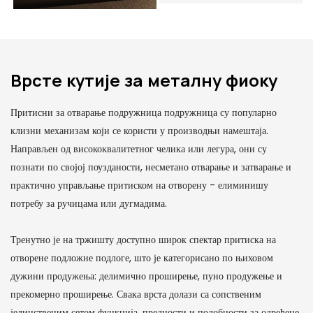
Врсте кутије за металну фиоку
Притисни за отварање подружница подружница су популарно
клизни механизам који се користи у производњи намештаја.
Направљен од висококвалитетног челика или легура, они су
познати по својој поузданости, несметано отварање и затварање и
практично управљање притиском на отворену - елиминишу
потребу за ручицама или дугмадима.
Тренутно је на тржишту доступно широк спектар притиска на
отворене подложне подлоге, што је категорисано по њиховом
дужини продужења: делимично проширење, пуно продужење и
прекомерно проширење. Свака врста долази са сопственим
јединственим сетом функција, предности и подобности за одређене