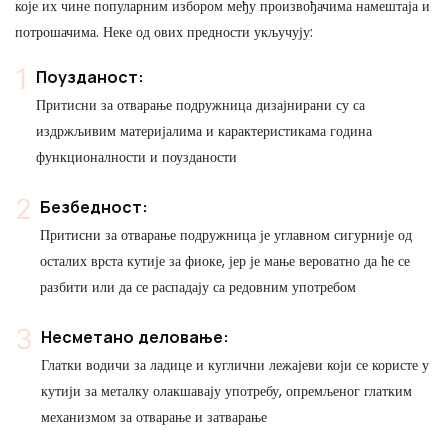
које их чине популарним избором међу произвођачима намештаја и
потрошачима. Неке од ових предности укључују:
Поузданост:
Притисни за отварање подружница дизајнирани су са
издржљивим материјалима и карактеристикама година
функционалности и поузданости
Безбедност:
Притисни за отварање подружница је углавном сигурније од
осталих врста кутије за фиоке, јер је мање вероватно да ће се
разбити или да се распадају са редовним употребом
Несметано деловање:
Глатки водичи за ладице и куглични лежајеви који се користе у
кутији за металку олакшавају употребу, опремљеног глатким
механизмом за отварање и затварање