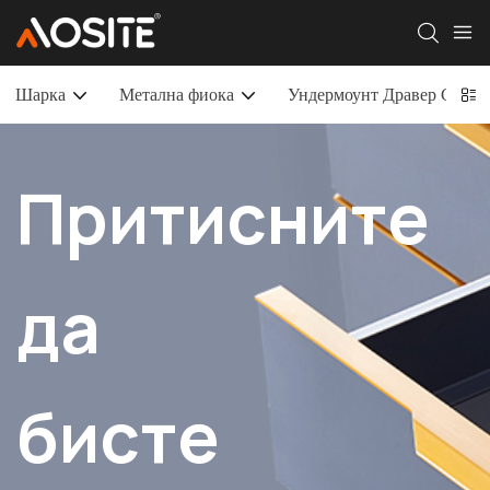
Шарка
Метална фиока
Ундермоунт Дравер Слиде
Притисните
да
бисте