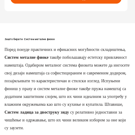
Зашто бирати
Систем металне фиоке
Поред понуде практичних и ефикасних могућности складиштења,
Систем металне фиоке
такође побољшавају естетску привлачност
намештаја. Одабиром металног система фиокета можете да ингосете
свој дизајн намештаја са софистицираним и савременим додиром,
позајмљивати то карактеристичан и стилски изглед. Испуњени
финиш у праху и систем металне фиоке такође пружа намештај са
додатним заштитним слојем, што их чини идеалним за употребу у
влажним окружењима као што су кухиње и купатила. Штавише,
Систем ладица за двоструку зиду
су релативно једноставни за
чишћење и одржавање, што их чини великим избором за оне који
су заузети.