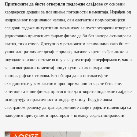
Притисните да бисте отворили подложне слајдове
су основни
хардверски додаци за повишење погодности намештаја. Израђен од
издржљивог поцинчаног челика, ови елегантни подморсонијски
слајдови садрже интуитивни механизам за пусх-отворени отвори -
једноставно притисните фирму фирме да би без напора активирали
глатко, тихи отвор. Доступно у различитим величинама како би се
уклопили различите дизајне ормара, њихове чврсте грађевинске и
поуздане клизне системе осигуравају дуготрајне перформансе, чак и
за високотражни намештај попут кухињских ормара или
канцеларијских столова. Без обзира да ли оптимизујете
складиштење у компактним просторима или стварате бешавне,
естетике са више фиока, притисните да отворите подложне слајдове
испоручују и практичност и модерну стилу. Верујте овом
свестраном решењу да трансформишете своје пројекте намештаја са
напорним приступом и простором - штедњу софистицираности.