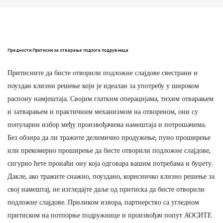
Предности Притисни за отварање подлога подружница
Притисните да бисте отворили подложне слајдове свестрани и
поуздан клизни решење који је идеалан за употребу у широком
распону намјештаја. Својим глатким операцијама, тихим отварањем
и затварањем и практичним механизмом на отвореном, они су
популарни избор међу произвођачима намештаја и потрошачима.
Без обзира да ли тражите делимично продужење, пуно проширење
или прекомерно проширење да бисте отворили подложне слајдове,
сигурно ћете пронаћи ону која одговара вашим потребама и буџету.
Дакле, ако тражите снажно, поуздано, корисничко клизно решење за
свој намештај, не изгледајте даље од притиска да бисте отворили
подложне слајдове. Приликом извора, партнерство са угледном
притиском на потпорње подружнице и произвођач попут АОСИТЕ