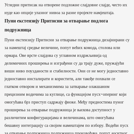
Угледни притисак на отворене подложне слајдовне слајде, често их
нуде као опције улазног нивоа за разне пројекте намјештаја.
Пуни екстензију Притисни за отварање подлога
подружница
Пуни екстензију Притисни за отварање подружница дизајнирани су
за намештај средње величине, попут већих комода, столова или
ормара. Ове врсте слајдова су углавном издржљивија од
делимичних проширења и изграђени су да трају дуже, пружајући
виши ниво поузданости и стабилности. Они се не могу једноставно
једноставно инсталирати и користити, али такође похвали се
глатком отвором и механизмима за затварање олакшаним
прецизним водичима за куглице, са функцијом пусх-оперинг који
омогућава брз приступ садржају фиоке. Међу предностима пуног
проширења за отварање подружница је њихова доступност у
различитим конфигурацијама и величинама, што омогућава
бешавну интеграцију са својим намештајем по избору. Водећи пусх
за отварање подружница подружница произвођача, попут аоситног