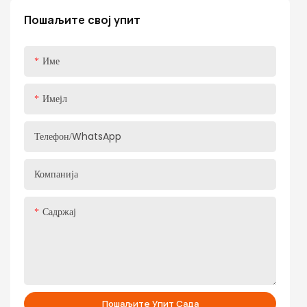
клизни клизач постаје ваш десни човек за складиштење куће и
Пошаљите свој упит
помаже вашем бољем животу
Име
Имејл
Телефон/WhatsApp
Компанија
Садржај
Пошаљите Упит Сада