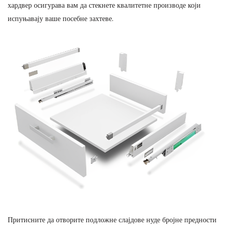
хардвер осигурава вам да стекнете квалитетне производе који
испуњавају ваше посебне захтеве.
Притисните да отворите подложне слајдове нуде бројне предности