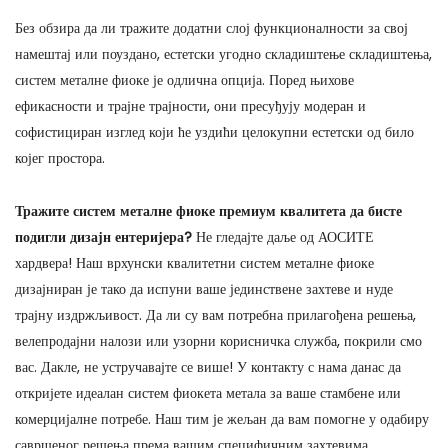
Без обзира да ли тражите додатни слој функционалности за свој
намештај или поуздано, естетски угодно складиштење складиштења,
систем металне фиоке је одлична опција. Поред њихове
ефикасности и трајне трајности, они пресуђују модеран и
софистициран изглед који ће уздићи целокупни естетски од било
којег простора.
Тражите систем металне фиоке премиум квалитета да бисте
подигли дизајн ентеријера?
Не гледајте даље од АОСИТЕ
хардвера! Наш врхунски квалитетни систем металне фиоке
дизајниран је тако да испуни ваше јединствене захтеве и нуде
трајну издржљивост. Да ли су вам потребна прилагођена решења,
велепродајни налози или узорни корисничка служба, покрили смо
вас. Дакле, не устручавајте се више! У контакту с нама данас да
откријете идеалан систем фиокета метала за ваше стамбене или
комерцијалне потребе. Наш тим је жељан да вам помогне у одабиру
савршеног решења према вашим специфичним захтевима.