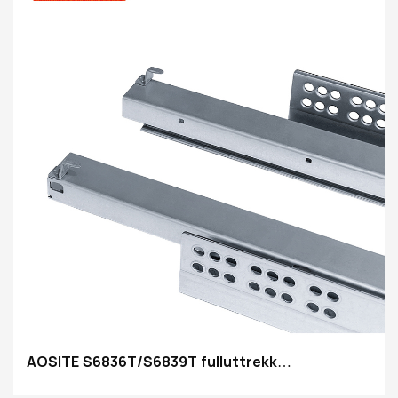
AOSITE S6836T/S6839T fulluttrekk
synkroniserte myklukkende undermonterte