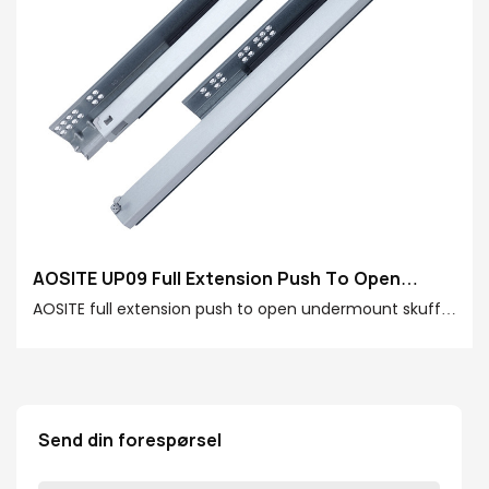
AOSITE UP09 Full Extension Push To Open
undermonterte skuffesklier (med håndtak)
AOSITE full extension push to open undermount skuff
slide, med sitt høykvalitetsmateriale, sterke
lastbærende kapasitet og intelligente rebound-enhet,
skaper en jevn, praktisk og holdbar skuffeopplevelse for
deg. Denne skuffen lysbildet blir din høyre mann for
Send din forespørsel
lagring av hjemmet, og hjelper ditt bedre liv