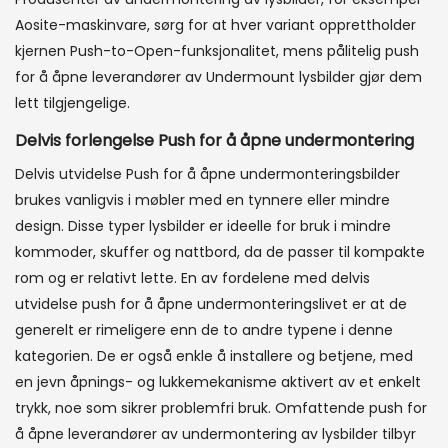
Aosite-maskinvare, sørg for at hver variant opprettholder
kjernen Push-to-Open-funksjonalitet, mens pålitelig push
for å åpne leverandører av Undermount lysbilder gjør dem
lett tilgjengelige.
Delvis forlengelse Push for å åpne undermontering
Delvis utvidelse Push for å åpne undermonteringsbilder
brukes vanligvis i møbler med en tynnere eller mindre
design. Disse typer lysbilder er ideelle for bruk i mindre
kommoder, skuffer og nattbord, da de passer til kompakte
rom og er relativt lette. En av fordelene med delvis
utvidelse push for å åpne undermonteringslivet er at de
generelt er rimeligere enn de to andre typene i denne
kategorien. De er også enkle å installere og betjene, med
en jevn åpnings- og lukkemekanisme aktivert av et enkelt
trykk, noe som sikrer problemfri bruk. Omfattende push for
å åpne leverandører av undermontering av lysbilder tilbyr