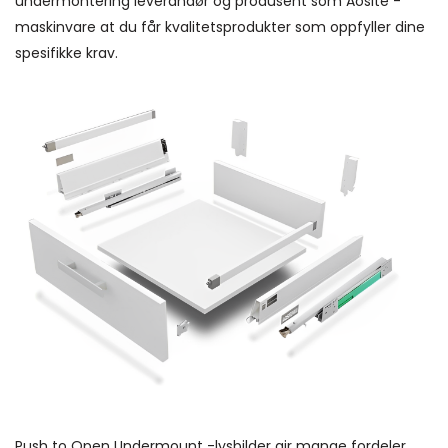
undermontering leverandør og produsent som Aosite -
maskinvare at du får kvalitetsprodukter som oppfyller dine
spesifikke krav.
Push to Open Undermount -lysbilder gir mange fordeler