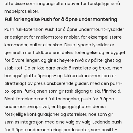
ofte disse som inngangsalternativer for forskjellige små
møbelprosjekter.
Full forlengelse Push for å åpne undermontering
Push full-Extension Push for å åpne Undermount-lysbilder
er designet for mellomstore møbler, for eksempel større
kommoder, pulter eller skap. Disse typene lysbilder er
generelt mer holdbare enn delvis forlengelse og er bygget
for å vare lenger, og gir et høyere nivå av pålitelighet og
stabilitet. De er ikke bare enkle å installere og bruke, men
har også glatte åpnings- og lukkemekanismer som er
tilrettelagt av presisjonsbærende guider, med den push-
to-open-funksjonen som gir rask tilgang til skuffinnhold.
Blant fordelene med full forlengelse, push for å åpne
undermonteringslivet, er tilgjengeligheten deres i
forskjellige konfigurasjoner og størrelser, noe som gir
sømløs integrasjon med dine valg av valg. Ledende push
for å åpne undermonteringsprodusenter, som aositt -