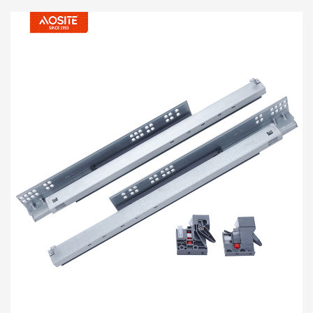
skuffeskinner (med 3D-håndtak)