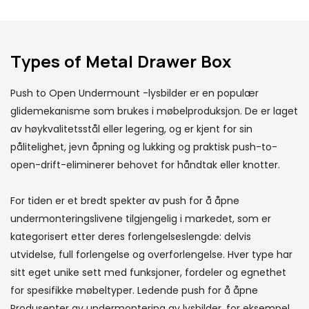
Types of Metal Drawer Box
Push to Open Undermount -lysbilder er en populær
glidemekanisme som brukes i møbelproduksjon. De er laget
av høykvalitetsstål eller legering, og er kjent for sin
pålitelighet, jevn åpning og lukking og praktisk push-to-
open-drift-eliminerer behovet for håndtak eller knotter.
For tiden er et bredt spekter av push for å åpne
undermonteringslivene tilgjengelig i markedet, som er
kategorisert etter deres forlengelseslengde: delvis
utvidelse, full forlengelse og overforlengelse. Hver type har
sitt eget unike sett med funksjoner, fordeler og egnethet
for spesifikke møbeltyper. Ledende push for å åpne
Produsenter av undermontering av lysbilder, for eksempel