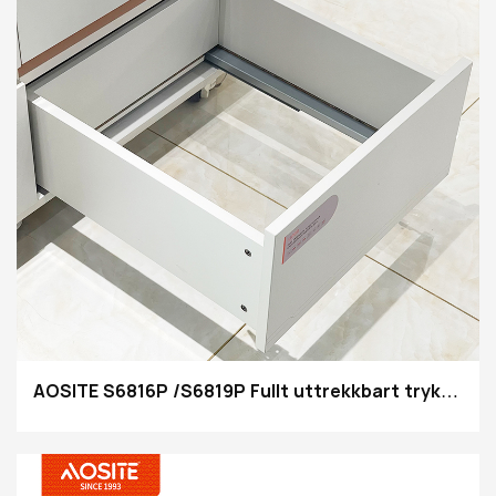
AOSITE S6816P /S6819P Fullt uttrekkbart trykk-
for-åpne undermontert skuffeskinne