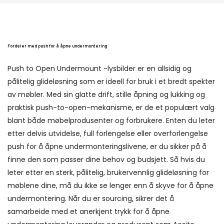
Fordeler med push for å åpne undermontering
Push to Open Undermount -lysbilder er en allsidig og
pålitelig glideløsning som er ideell for bruk i et bredt spekter
av møbler. Med sin glatte drift, stille åpning og lukking og
praktisk push-to-open-mekanisme, er de et populært valg
blant både møbelprodusenter og forbrukere. Enten du leter
etter delvis utvidelse, full forlengelse eller overforlengelse
push for å åpne undermonteringslivene, er du sikker på å
finne den som passer dine behov og budsjett. Så hvis du
leter etter en sterk, pålitelig, brukervennlig glideløsning for
møblene dine, må du ikke se lenger enn å skyve for å åpne
undermontering. Når du er sourcing, sikrer det å
samarbeide med et anerkjent trykk for å åpne