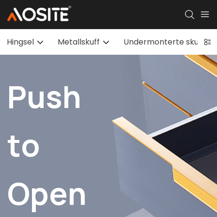
Hingsel
Metallskuff
Undermonterte skuffegl
Push
to
Open