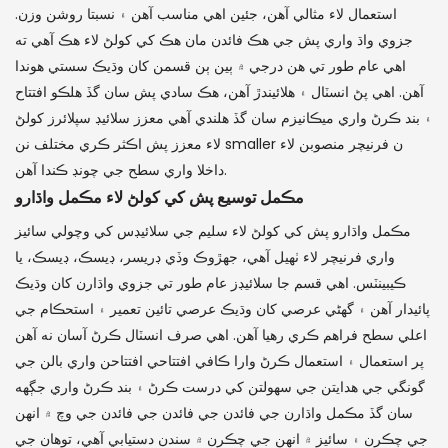
استعمال لاء مثالي آهن، جئين اهي مناسب آهن ۽ نسبتا روشن وزن.
جزوي واڌ واري پش جي هڪ فائدن مان هڪ کي کولڻ لاء هڪ آهي ته
اهي عام طور تي هن درجي ۾ ٻين ٻن قسمن کان وڌيڪ سستي هوندا
آهن. اهي پڻ انسٽال ۽ هلائيندڙ آهن، هڪ سادي پش سان گڏ هلڪو افتتاح
۽ بند ڪرڻ واري ميڪانيزم سان گڏ هلندي آهي معزز سلائيڊ سپلائرز کولڻ
لاء معزز پش اڪثر ڪري مختلف نن smaller ن فرنيچر منصوبن لاء
داخلا واري سطح جي چونڊ ڪندا آهن.
مڪمل توسيع پش کي کولڻ لاء مڪمل واڌارو
مڪمل واڌارو پش کي کولڻ لاء سليم جي سلائيڊس کي وچولي سائيز
واري فرنيچر لاء ٺهيل آهي، جهڙوڪ وڏي ڊريسر، ڊيسڪ، ڊيسڪ، يا
ڪيبينٽس. اهي قسم جا سلائيڊز عام طور تي جزوي واڌارن کان وڌيڪ
پائيدار آهن ۽ گهڻي عرصي کان وڌيڪ عرصي تائين تعمير ۽ استحڪام جي
اعلي سطح فراهم ڪري رهيا آهن. اهي صرف انسٽال ڪرڻ آسان نه آهن
پر استعمال ۽ استعمال ڪرڻ وارا ڪافي افتتاحي افتتاحن واري بالن جي
گونگي جي هدايتن جي سهولتن کي درست ڪرڻ ۽ بند ڪرڻ واري جڳهه
سان گڏ مڪمل واڌارن جي فائدن جي فائدن جي فائدن جي وچ ۾ انهن
جي چڪرن ۽ سائيز ۾ انهن جي چڪرن ۾ سندن دستيابي آهي، توهان جي