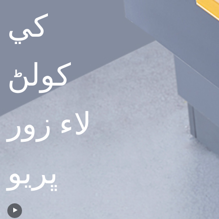
کي
کولڻ
لاء زور
ڀريو