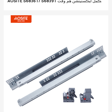
AOSITE S6836T/ S6839T مڪمل ايڪسٽينشن هم وقت
ساز نرم بند ڪرڻ وارو انڊر ماؤنٽ دراز sldes (3d هينڊل
سان)