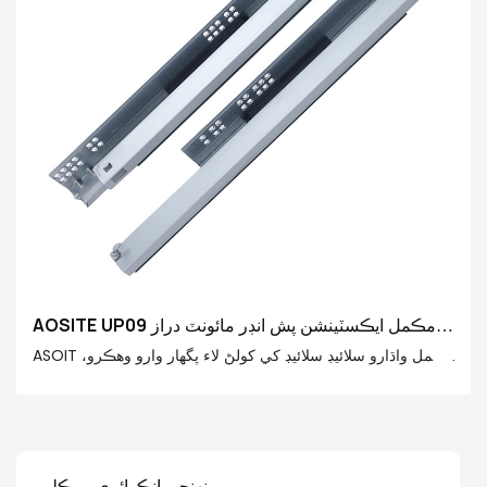
AOSITE UP09 مڪمل ايڪسٽينشن پش انڊر مائونٽ دراز
سلائيڊز کي کولڻ لاءِ (هٿ سان)
ASOIT مڪمل واڌارو سلائيڊ سلائيڊ کي کولڻ لاء پگهار وارو وهڪرو،
ان جي اعلي معيار واري مواد کي کولڻ لاء، مضبوط لوڊشيڊنگ جي
گنجائش ۽ ذهانت واري گنجائش، آسان ۽ پائيدار دراج جو تجربو. هي
دراج سلائيڊ گهر جي اسٽوريج لاء توهان جي سا -ي هٿ وارو ماڻهو
بڻجي ويندو آهي، ۽ توهان جي بهتر زندگي ۾ مدد ڪري ٿو
پنھنجي انڪوائري موڪليو