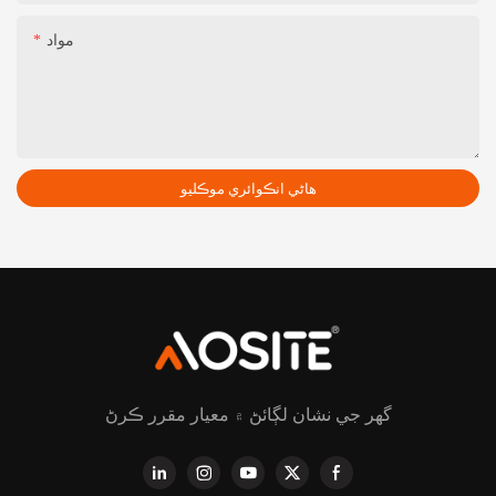
مواد
هاڻي انڪوائري موڪليو
گھر جي نشان لڳائڻ ۾ معيار مقرر ڪرڻ