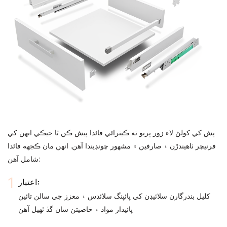
پش کي کولڻ لاء زور ڀريو ته ڪيترائي فائدا پيش ڪن ٿا جيڪي انهن کي
فرنيچر ٺاهيندڙن ۽ صارفين ۾ مشهور چونڊيندا آهن. انهن مان ڪجهه فائدا
شامل آهن:
اعتبار:
کليل بندرگارن سلائيڊن کي پائپنگ سلائڊس ۽ معزز جي سالن تائين
پائيدار مواد ۽ خاصيتن سان گڏ ٺهيل آهن