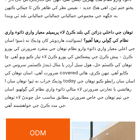
پختو ختم ٿيڻ، اهي هڪ جديد ۽ نفيس نظر کي ظاهر ڪن ٿا جيڪي ڪنهن
به جڳهه جي مجموعي جمالياتي جمالياتي جمالياتي بلند ٿي ويندا.
توهان جي داخلي ڊزائن کي بلند ڪرڻ لاء پريميئم معيار واري ڌاتوء واري
نظام کي ڳولي رهيا آهيو؟
ايسوائيٽ هارڊويئر کان وڌيڪ نه ڏسو! اسان
جي اعلي معيار واري ڌاتوء وارو نظام توهان جي منفرد ضرورتن کي پورو
ڪرڻ ۽ پيش ڪرڻ جي پيشڪش کي پورو ڪرڻ لاء تيار ڪيو ويو آهي. ڇا
توهان کي ڪسٽم حل، هول سيل آرڊر يا مثال ڏيندڙ ڪسٽمر سروس جي
ضرورت آهي، اسان توهان کي covered ڪايو آهي. تنهن ڪري، هاڻي
وڌيڪ خراب نه ٿيو! توهان سان ا today اسان سان رابطو ڪيو توهان جي
رهائشي يا تجارتي ضرورتن لاء مثالي ڌاتوء واري نظام کي ڳولهيو. اسان
جي ٽيم توهان جي خاص ضرورتن مطابق مناسب حل چونڊڻ لاء توهان
جي مدد ڪرڻ جي خواهشمند آهي.
ODM