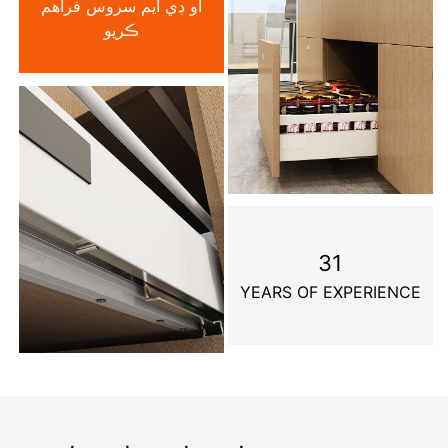
او ڊي ايم سروس فراهم
ڪريو
31
YEARS OF EXPERIENCE