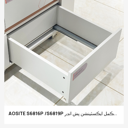
AOSITE S6816P /S6819P مڪمل ايڪسٽينشن پش انڊر
ماؤنٽ دراز سلائيڊز کولڻ لاءِ