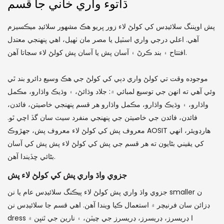
ڌاتوء واري خاني جا قسم
پش اوپننگ سلائيڊس کي کولڻ لاء زور ڀريو هڪ مشهور سلائيڊ ميڪسيزم
آهي. اعلي درجي واري اسٽيل يا مصر مان ٺهيل، اهي پنهنجي معتدل
افتتاح ۽ بند ڪرڻ ۽ آسان پش يا آسان پش کولڻ لاء سڃاتا آهن.
موجوده وقت تي کولڻ واري دٻي کي کولڻ جي هڪ وسيع دائرو بند ٿي
وئي آهي ته انهن جي توسيع لمبائي ۾: جلاد وڌائڻ، ۽ وڌيڪ واڌارو، مڪمل
واڌارو، ۽ وڌيڪ واڌارو، مڪمل واڌارو هر قسم پنهنجي خاصيتن، فائدن،
فائدن، فائدن جي خاصيتن جي پنهنجي منفرد سيٽ سان گڏ اچي ٿو.
معروف پش کي کولڻ لاء معروف پش، جهڙوڪ AOSIT هارڊويئر، انهي
کي يقيني بڻايون ته هر قسم جي پش کي کولڻ لاء پش پش کي آسان
بڻائي ڇڏيندا آهن.
جزوي واڌ واري پش کي کولڻ لاء پش
جزوي واڌ واري پش کولڻ لاء پيڪنگ سلائيڊس عام يا نن smaller ن
ڊزائن سان فرنيچر ۾ استعمال ڪيا ويندا آهن. اهي قسم جا سلائيڊس نن
dress ا ڊريسرز، ڊريسرز، ڊريسرز جي چيٽن، ۽ نارين جي ٿنڀن ۾