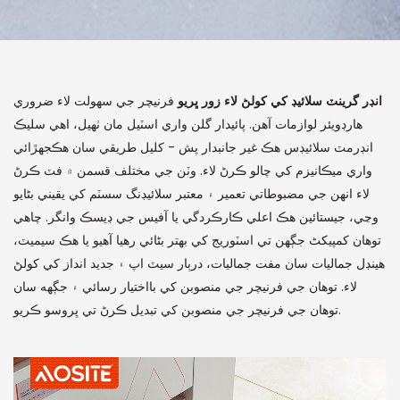
انڊر گرينٽ سلائيڊ کي کولڻ لاء زور ڀريو
فرنيچر جي سهولت لاء ضروري
هارڊويئر لوازمات آهن. پائيدار گلن واري اسٽيل مان ٺهيل، اهي سليڪ
انڊرمٽ سلائيڊس هڪ غير جانبدار پش - کليل طريقي سان هڪجهڙائي
واري ميڪانيزم کي چالو ڪرڻ لاء. وٽن جي مختلف قسمن ۾ فٽ ڪرڻ
لاء انهن جي مضبوطاتي تعمير ۽ معتبر سلائيڊنگ سسٽم کي يقيني بڻايو
وڃي، جيستائين هڪ اعلي ڪارڪردگي يا آفيس جي ڊيسڪ وانگر. چاهي
توهان کمپیکٹ جڳهن تي اسٽوريج کي بهتر بڻائي رهيا آهيو يا هڪ سيميٽ،
هينڊل جماليات سان مفت جماليات، درٻار سيٽ اپ ۽ جديد انداز کي کولڻ
لاء. توهان جي فرنيچر جي منصوبن کي بااختيار رسائي ۽ جڳهه سان
توهان جي فرنيچر جي منصوبن کي تبديل ڪرڻ تي ڀروسو ڪريو.