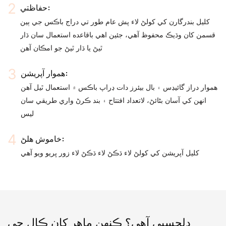
حفاظتي:
کليل بندرگارن کي کولڻ لاء پش عام طور تي دراج باڪس جي ٻين
قسمن کان وڌيڪ محفوظ آهي، جئين اهي باقاعده استعمال سان ڌار
ٿيڻ يا ڌار ٿيڻ جو امڪان آهن
هموار آپريشن:
هموار دراز گائيڊس ۽ بال بيئرز دات ڊراپ باڪس ۾ استعمال ٿيل آهن
انهن کي آسان بڻائڻ، لاتعداد افتتاح ۽ بند ڪرڻ واري طريقي سان
ليس
خاموش هلڻ:
کليل آپريشن کي کولڻ لاء ڌڪڻ لاء ڌڪڻ لاء زور ڀريو ويو آهي
دلچسپي آهي؟ ڪنهن ماهر کان ڪال جي