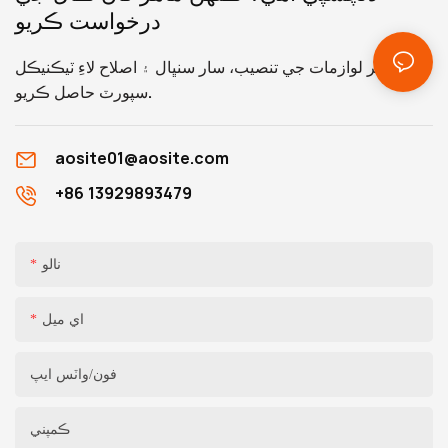
درخواست ڪريو
هارڊويئر لوازمات جي تنصيب، سار سنڀال ۽ اصلاح لاءِ ٽيڪنيڪل
سپورٽ حاصل ڪريو.
aosite01@aosite.com
+86 13929893479
نالو
اي ميل
فون/واٽس ايپ
ڪمپني