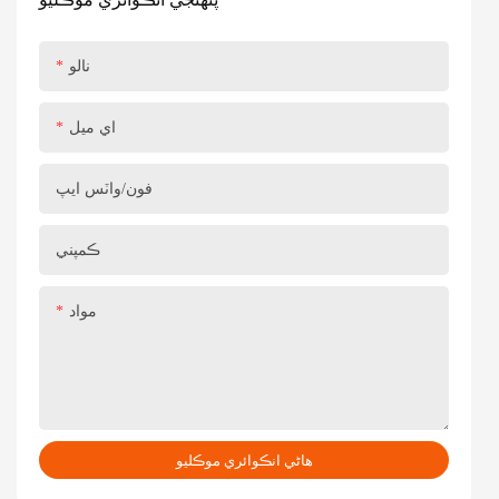
نالو
اي ميل
فون/واٽس ايپ
ڪمپني
مواد
هاڻي انڪوائري موڪليو