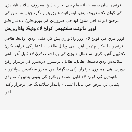
فرنيچر سان سيمينٽ انضمام جي اجازت ڏيڻ. معروف سلائيڊ ٺاهيندڙن
کي کولڻ لاء معروف پش، ايسوائيٽ هارڊويئر وانگر، جيئن ته انهن کي
ترجيح ڏيو ته اهي متنوع لوڊ جي ضرورتن کي پورو ڪرڻ لاء تيار ڪيو.
اوور مائونٽ سلائيڊس کولڻ لاء وڌيڪ واڌارو پش
اوور مزي کي کولڻ لاء اوور واڌ واري پش کي کليل، وڏي، وڌيڪ ڪافي
فرنيچر جا ٽڪرا بهترين آهن. اهي وڌايل طاقت ۽ اعتبار کي فراهم ڪرڻ
لاء ٺهيل آهن، ڳري استعمال ۽ وزن کي برداشت ڪرڻ لاء ٺهيل آهن. اهي
سلائيڊس وڏي ڊيسڪ، ڪابل، ڪابل، ڊريسرز، ڊريسرز کي برقرار رکڻ
دوران اهي اهم وزن برقرار رکي سگهندا آهن. معزز سلائيڊس سپلائرز ۽
ٺاهيندڙن کي کولڻ لاء قابل اعتماد ورڪرز کي يقيني بڻائين ٿا ته وڏي
پئماني تي فرض جي قابل اعتماد ۽ پائيدار سلائيڊنگ حل برقرار رکندا
آهن.