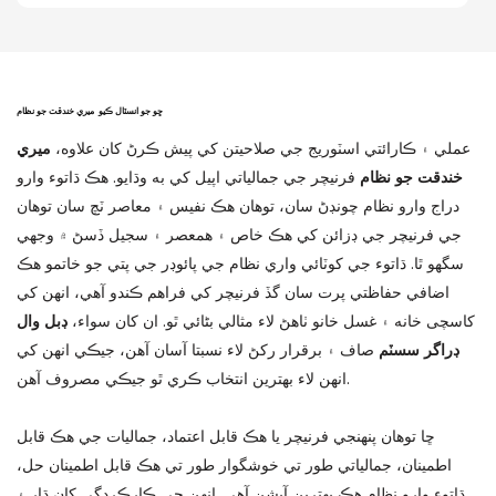
ڇو جو انسٽال ڪيو
ميري خندقت جو نظام
عملي ۽ ڪارائتي اسٽوريج جي صلاحيتن کي پيش ڪرڻ کان علاوه،
ميري
خندقت جو نظام
فرنيچر جي جمالياتي اپيل کي به وڌايو. هڪ ڌاتوء وارو
دراج وارو نظام چونڊڻ سان، توهان هڪ نفيس ۽ معاصر ٽچ سان توهان
جي فرنيچر جي ڊزائن کي هڪ خاص ۽ همعصر ۽ سجيل ڏسڻ ۾ وجهي
سگهو ٿا. ڌاتوء جي کوٽائي واري نظام جي پائوڊر جي پتي جو خاتمو هڪ
اضافي حفاظتي پرت سان گڏ فرنيچر کي فراهم ڪندو آهي، انهن کي
کاسچی خانه ۽ غسل خانو ٺاهڻ لاء مثالي بڻائي ٿو. ان کان سواء،
ڊبل وال
ڊراگر سسٽم
صاف ۽ برقرار رکڻ لاء نسبتا آسان آهن، جيڪي انهن کي
انهن لاء بهترين انتخاب ڪري ٿو جيڪي مصروف آهن.
ڇا توهان پنهنجي فرنيچر يا هڪ قابل اعتماد، جماليات جي هڪ قابل
اطمينان، جمالياتي طور تي خوشگوار طور تي هڪ قابل اطمينان حل،
ڌاتوء وارو نظام هڪ بهترين آپشن آهي. انهن جي ڪارڪردگي کان ڌار ۽