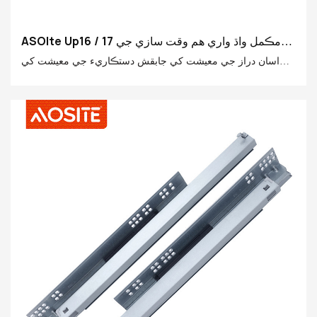
ASOIte Up16 / 17 مڪمل واڌ واري هم وقت سازي جي
سادگي واري ڊرامن سلائيز سلائيڊس (هينڊل سان)
اسان دراز جي معيشت کي جابقش دستڪاريء جي معيشت کي
ساراهيو، انهن کي احتياط سان چونڊيل اعلي معيار واري مواد سان
ٺاهيو، ۽ هڪ بي مثال هم وقت سازي وارو تجربو آڻڻ لاء. اسان معيار
کي بهتر بڻائڻ لاء تفصيل استعمال ڪندا آهيون ۽ توهان لاء سمارٽ
اسٽوريج جو نئون دور کوليو ٿا