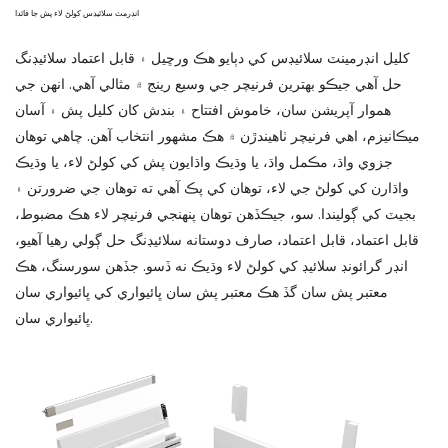
انڊرمٽ سلائيڊس کولڻ لاء پش جا فائدا
کليل انڊرمينٽ سلائيڊس کي دٻايو هڪ ورڇيل ۽ قابل اعتماد سلائيڊنگ
حل آهي جيڪو بهترين فرنيچر جي وسيع رينج ۾ مثالي آهي. انهن جي
هموار آپريشن سان، خاموش افتتاح ۽ بندش کان کليل پش ۽ آسان
ميڪانيزم، اهي فرنيچر ٺاهيندڙن ۾ هڪ مشهور انتخاب آهن. چاهي توهان
جزوي واڌ، مڪمل واڌ، يا وڌيڪ واڌايون پش کي کولڻ لاء، يا وڌيڪ
واڌارن کي کولڻ جي لاء، توهان کي پڪ آهي ته توهان جي ضرورتن ۽
بجيٽ کي ڳوليندا. سو، جيڪڏهن توهان پنهنجي فرنيچر لاء هڪ مضبوط،
قابل اعتماد، قابل اعتماد، صارف دوستانه سلائيڊنگ حل ڳولي رهيا آهيو،
انڊر گرائونڊ سلائيڊ کي کولڻ لاء وڌيڪ نه ڏسو. جڏهن سورسنگ، هڪ
معتبر پش سان گڏ هڪ معتبر پش سان ڀائيواري کي ڀائيواري سان
ڀائيواري سان.