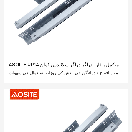
ASOITE UP14 مڪمل واڌارو ڊراگر ڊراگر سلائيڊس کولڻ
لاء (هينڊل سان گڏ)
هموار افتتاح ۽ ڊرائنگن جي بندش کي روزانو استعمال جي سهولت
تي اثر نه ٿو ڪري، پر گهر جي مجموعي معيار سان پڻ تعلق رکي
ٿو. ASOIT مڪمل واڌارو سلائيڊ سلائيڊ کي کولڻ لاء پائنيٽ ڊراء
سلائيڊ، بهترين ڪارڪردگي ۽ سوچيندڙ ڊزائن سان گڏ، ڪيترن ئي
گراهڪن لاء بهترين انتخاب بڻجي چڪو آهي