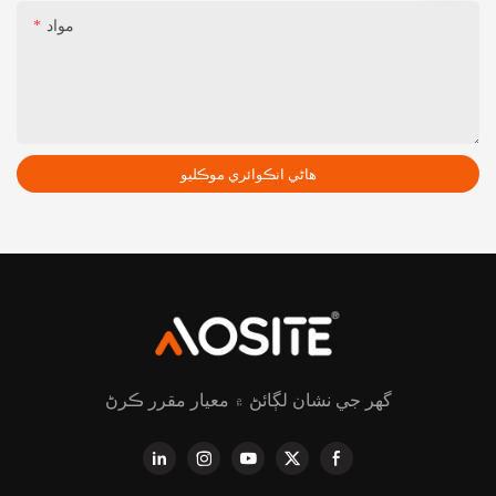
مواد
هاڻي انڪوائري موڪليو
گھر جي نشان لڳائڻ ۾ معيار مقرر ڪرڻ