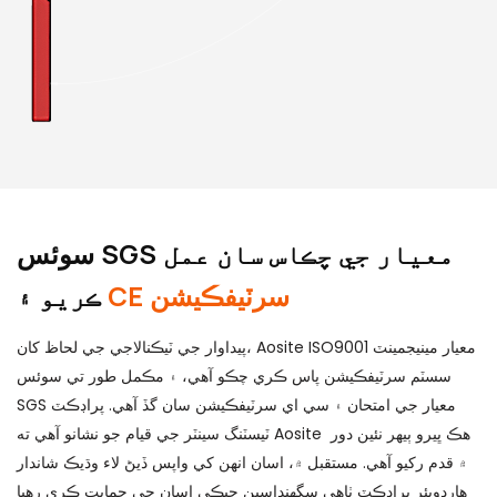
سوئس SGS معيار جي چڪاس سان عمل
CE سرٽيفڪيشن
ڪريو ۽
پيداوار جي ٽيڪنالاجي جي لحاظ کان، Aosite ISO9001 معيار مينيجمينٽ
سسٽم سرٽيفڪيشن پاس ڪري چڪو آهي، ۽ مڪمل طور تي سوئس
SGS معيار جي امتحان ۽ سي اي سرٽيفڪيشن سان گڏ آهي. پراڊڪٽ
ٽيسٽنگ سينٽر جي قيام جو نشانو آهي ته Aosite هڪ ڀيرو ٻيهر نئين دور
۾ قدم رکيو آهي. مستقبل ۾، اسان انهن کي واپس ڏيڻ لاء وڌيڪ شاندار
هارڊويئر پراڊڪٽ ٺاهي سگهنداسين جيڪي اسان جي حمايت ڪري رهيا