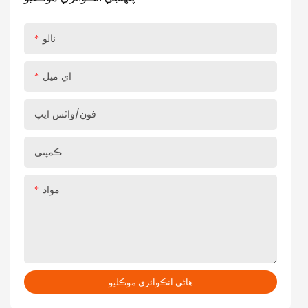
نالو
اي ميل
فون/واٽس ايپ
ڪمپني
مواد
هاڻي انڪوائري موڪليو