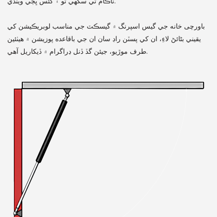
ناڪام ٿي سگهي ٿو ۽ گئس ڀڄي ويندي.
باورچی خانه جي گيس اسپرنگ ۾ گيسڪٽ جي مناسب لوبريڪيشن کي
يقيني بڻائڻ لاءِ، ان کي پسٽن راڊ سان ان جي باقاعده پوزيشن ۾ هيٺئين
طرف موڙيو، جيئن گڏ ڏنل ڊراگرام ۾ ڏيکاريل آهي.