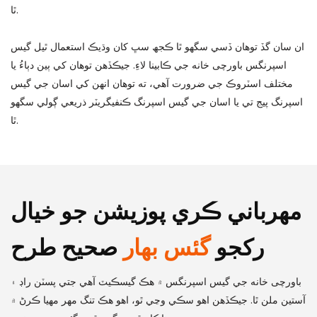
ٿا.
ان سان گڏ توهان ڏسي سگهو ٿا ڪجھ سڀ کان وڌيڪ استعمال ٿيل گيس
اسپرنگس باورچی خانه جي ڪابينا لاءِ. جيڪڏهن توهان کي ٻين دٻاءُ يا
مختلف اسٽروڪ جي ضرورت آهي، ته توهان انهن کي اسان جي گيس
اسپرنگ پيج تي يا اسان جي گيس اسپرنگ ڪنفيگريٽر ذريعي ڳولي سگهو
ٿا.
مهرباني ڪري پوزيشن جو خيال
رکجو
گئس بهار
صحيح طرح
باورچی خانه جي گيس اسپرنگس ۾ هڪ گيسڪيٽ آهي جتي پسٽن راڊ ۽
آستين ملن ٿا. جيڪڏهن اهو سڪي وڃي ٿو، اهو هڪ تنگ مهر مهيا ڪرڻ ۾