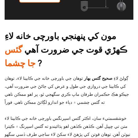
مون کي پنهنجي باورچی خانه لاءِ
ڪهڙي قوت جي ضرورت آهي
گئس
?
جا چشما
ڳولڻ لاءِ
صحيح گئس بهار
توهان جي باورچی خانه جي ڪابينا لاء، توهان
کي ڪابينا جي دروازي جي طول و عرض کي ڄاڻڻ جي ضرورت آهي،
جيڪو هڪ حڪمران طرفان ماپ ڪري سگهجي ٿو، پر اهو ممڪن ناهي
ته گئس چشمي ۾ دٻاء جو اندازو لڳائڻ ممڪن ناهي.
فوراً
خوشقسمتيء سان، اڪثر گئس اسپرنگس باورچی خانه جي ڪابينا لاء
متن تي ڇپيل آهن. ڪڏهن ڪڏهن اهو ٻڌائيندو ته گئس اسپرنگ ۾ ڪيترا
نيوٽن آهن. توهان قوتن کي پڙهڻ لاء سکڻ لاء ساڄي طرف ڏسي سگهو