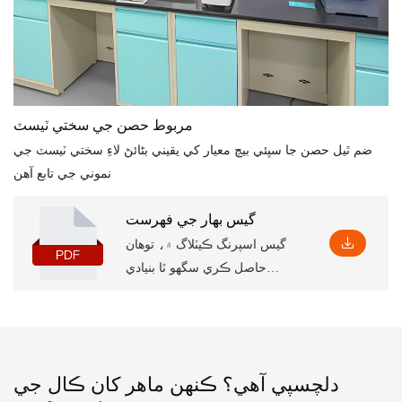
مربوط حصن جي سختي ٽيسٽ
ضم ٿيل حصن جا سڀئي بيچ معيار کي يقيني بڻائڻ لاءِ سختي ٽيسٽ جي
نموني جي تابع آهن
گيس بهار جي فهرست
گيس اسپرنگ ڪيٽلاگ ۾، توهان
حاصل ڪري سگهو ٿا بنيادي
پراڊڪٽ جي معلومات، جنهن ۾
ڪجهه پيٽرول ۽ خاصيتون شامل
آهن، انهي سان گڏ تنصيب جا
لاڳاپيل طول و عرض، جيڪي
دلچسپي آهي؟ ڪنهن ماهر کان ڪال جي
توهان کي ان کي سمجهڻ ۾ مدد