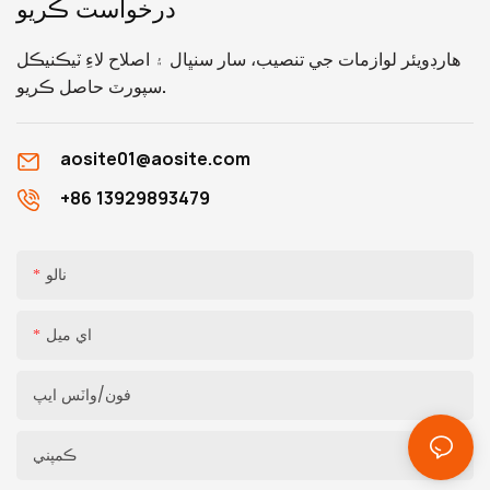
درخواست ڪريو
ڪندا.
هارڊويئر لوازمات جي تنصيب، سار سنڀال ۽ اصلاح لاءِ ٽيڪنيڪل
سپورٽ حاصل ڪريو.
aosite01@aosite.com
+86 13929893479
نالو
اي ميل
فون/واٽس ايپ
ڪمپني