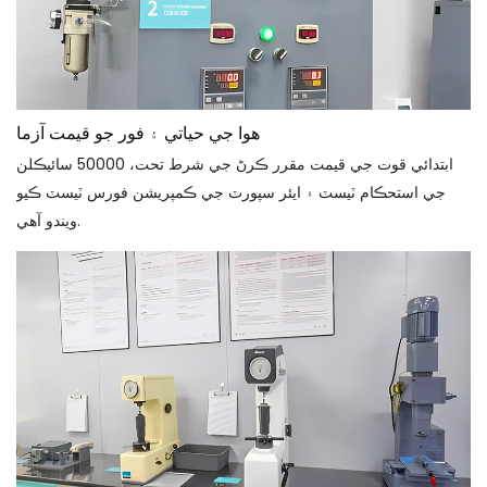
هوا جي حياتي ۽ فور جو قيمت آزما
ابتدائي قوت جي قيمت مقرر ڪرڻ جي شرط تحت، 50000 سائيڪلن
جي استحڪام ٽيسٽ ۽ ايئر سپورٽ جي ڪمپريشن فورس ٽيسٽ ڪيو
ويندو آهي.