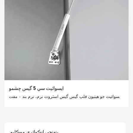
ايسوائيٽ سي 5 گيس چشمو
ايسوائيٽ جو هيٺيون فلپ گيس گيس اسٽروٽ نرم، نرم بند ۽ مفت
اسٽاپ
، توهان کي هڪ بي مثال هموار تجربو آڻڻ. اهو هر قسم جي ڪئبنٽ،
وال ڪيبينٽس ۽ لڪيل دروازي جي ڊزائن کي مڪمل طور تي ترتيب
ڏئي ٿو، بهترين ڪارڪردگي وارن کي بهترين ڪارڪردگي سان
پنھنجي انڪوائري موڪليو