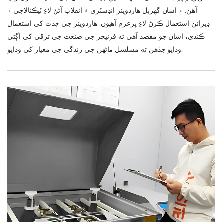
آهن. ۽ اسان گھربل هارڊويئر انڊسٽري ۾ انقلاب آڻڻ لاءِ ٽيڪنالاجي ۽
ڊيزائن استعمال ڪرڻ لاءِ پرعزم آهيون. هارڊويئر جي جدت کي استعمال
ڪندي، اسان جو مقصد آهي ته فرنيچر جي صنعت جي ترقي کي اڳتي
وڌايو جڏهن ته مسلسل ماڻهن جي زندگي جي معيار کي وڌايو.