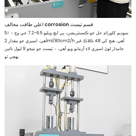
اعلي طاقت مخالف corrosion قسم ٽيسٽ
5٪ سوڊيم کلورائڊ حل جو ڪنسنٽريشن، پي ايڇ ويليو 6.5-7.2 جي وچ ۾
آهي، اسپري جو مقدار 2ml/80cm2/h آهي، هنج کي 48 ڪلاڪ غير
جانبدار لوڻ اسپري لاءِ آزمايو ويو آهي، ۽ ٽيسٽ جو نتيجو 9 ليول تائين
پهچي ٿو.