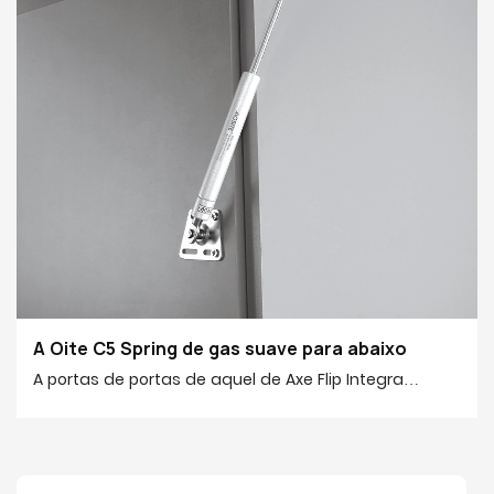
A Oite C5 Spring de gas suave para abaixo
A portas de portas de aquel de Axe Flip Integra
suaves 、 suaves e parada gratuíta
, traendo unha experiencia suave sen precedentes.
Está perfectamente adaptado a todo tipo de