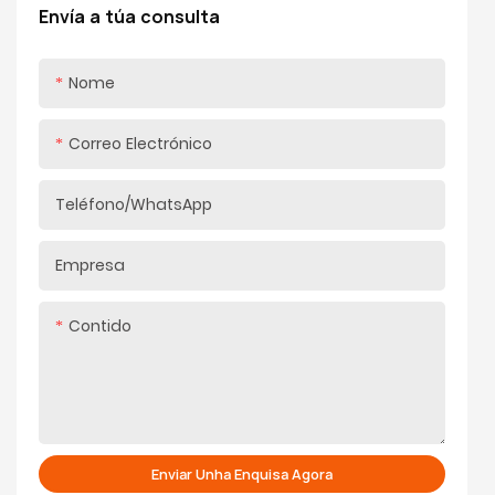
armarios, armarios de parede e deseños de portas
Envía a túa consulta
ocultas, redefinindo os estándares de hardware para
as portas de flip cun excelente rendemento
Nome
Correo Electrónico
Teléfono/WhatsApp
Empresa
Contido
Enviar Unha Enquisa Agora