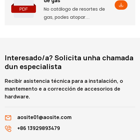
de gas
No catálogo de resortes de
gas, podes atopar
información básica do
produto, incluíndo algúns
parámetros e
características, así como
Interesado/a? Solicita unha chamada
as dimensións de
dun especialista
instalación
correspondentes, que che
Recibir asistencia técnica para a instalación, o
axudarán a entendelo en
mantemento e a corrección de accesorios de
profundidade.
hardware.
aosite01@aosite.com
+86 13929893479