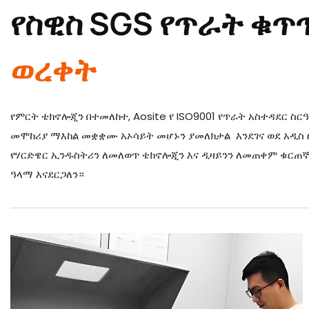
የስዊስ SGS የጥራት ቁጥ
ወረቀት
የምርት ቴክኖሎጂን በተመለከተ, Aosite የ ISO9001 የጥራት አስተዳደር ስር
መሞከሪያ ማእከል መቋቋሙ አኦሳይት መሆኑን ያመለክታል እንደገና ወደ አዲስ ዘ
የሃርድዌር ኢንዱስትሪን ለመለወጥ ቴክኖሎጂን እና ዲዛይንን ለመጠቀም ቁርጠኞች
ዓላማ እናደርጋለን።