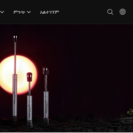
ምንጭ
አልተገኘም