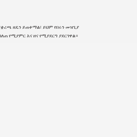
ማቋረጫ ዘዴን ይጠቀማል፣ ይህም የበሩን መዝጊያ
ለጠ የሚያምር እና ዘና የሚያደርግ ያደርገዋል።