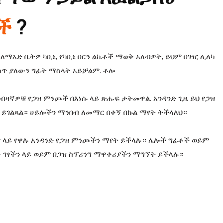
ጮች
?
ጭ
ለማእድ ቤትዎ ካቢኔ, የካቢኔ በርን ልኬቶች ማወቅ አለብዎት, ይህም በገዢ ሊለካ
 ውስጥ ያለውን ግፊት ማስላት አይቻልም.
ቶሎ
 አብዛኛዎቹ የጋዝ ምንጮች በእነሱ ላይ ጽሑፍ ታትመዋል. አንዳንድ ጊዜ ይህ የጋዝ
 ይገልጻል። ሀይሎችን ማንበብ ለመማር በቀኝ በኩል ማየት ትችላለህ።
ም ላይ የዋሉ አንዳንድ የጋዝ ምንጮችን ማየት ይችላሉ። ሌሎች ግፊቶች ወይም
ጭ ገፃችን ላይ ወይም በጋዝ ስፕሪንግ ማዋቀሪያችን ማግኘት ይችላሉ።