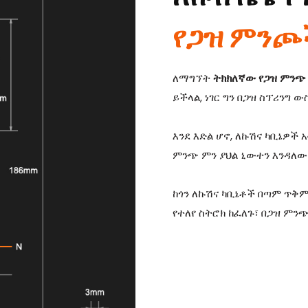
የጋዝ ምን
ለማግኘት
ትክክለኛው የጋዝ ምን
ይችላል, ነገር ግን በጋዝ ስፕሪንግ
እንደ እድል ሆኖ, ለኩሽና ካቢኔዎች
ምንጭ ምን ያህል ኒውተን እንዳለው
ከጎን ለኩሽና ካቢኔቶች በጣም ጥቅ
የተለየ ስትሮክ ከፈለጉ፣ በጋዝ ምን