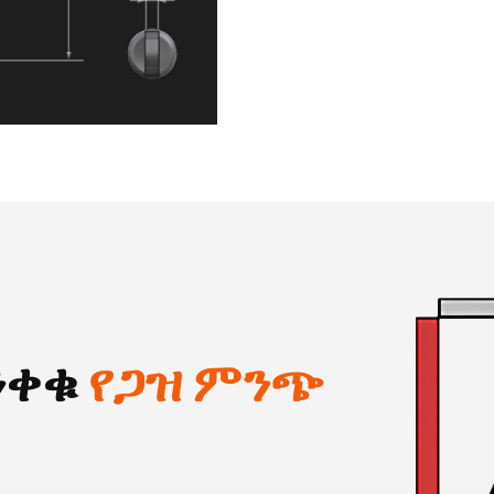
ንቀቁ
የጋዝ ምንጭ