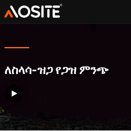
ለስላሳ-ዝጋ የጋዝ ምንጭ