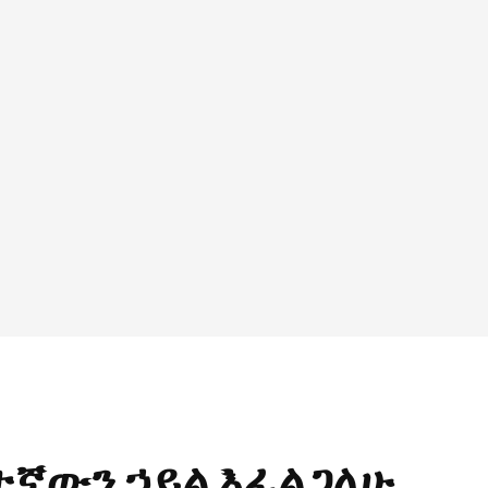
ትኛውን ኃይል እፈልጋለሁ