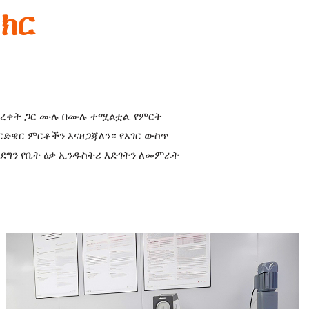
ስክር
ር ወረቀት ጋር ሙሉ በሙሉ ተሟልቷል. የምርት
ርድዌር ምርቶችን እናዘጋጃለን። የአገር ውስጥ
ደግን የቤት ዕቃ ኢንዱስትሪ እድገትን ለመምራት