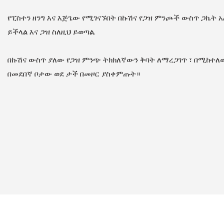
የፒስተን ዘንግ እና እጅጌው የሚገናኙበት በኩሽና የጋዝ ምንጮች ውስጥ ጋኬት 
ይችላል እና ጋዝ ስለዚህ ይወጣል.
በኩሽና ውስጥ ያለው የጋዝ ምንጭ ትክክለኛውን ቅባት ለማረጋገጥ ፣ በሚከተለ
በመደበኛ ቦታው ወደ ታች በመዞር ያስቀምጡት።