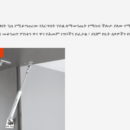
በሚዘጋበት ጊዜ የሚቆጣጠረው የእርጥበት ሃይል ለማመንጨት የማሰብ ችሎታ ያለው የ
መቆንጠጥ ሦስቱን ዋና ዋና የሕመም ነጥቦችን ይፈታል ፣ ይህም የቤት ዕቃዎችን የበ