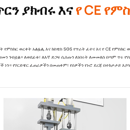
ጥርን ያክብሩ እና
የ CE የም
ዓት የምስክር ወረቀት አልፏል, እና ከስዊስ SGS የጥራት ፈተና እና የ CE የምስክ
መን ገብቷል። ለወደፊቱ፣ ለእኛ ድጋፍ ሲሰጡን ለነበሩት ለመመለስ በጣም ጥሩ የሃ
 ነን። የሃርድዌር ፈጠራዎችን በመጠቀም፣ የሰዎችን የኑሮ ደረጃ በተከታታይ እያሳ