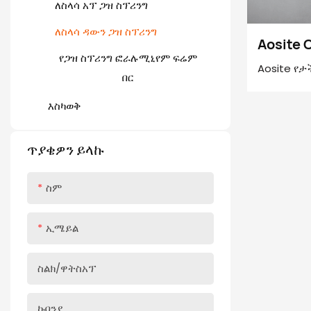
የአሉሚኒየም በር ማንጠልጠያ
የመሳቢያ ስላይዶችን ለመክፈት ይግፉ
ለስላሳ አፕ ጋዝ ስፕሪንግ
የተከበበ የከርሰ ምድር መሳቢያ
ለስላሳ ዳውን ጋዝ ስፕሪንግ
ተንሸራታች ለመክፈት ይጫኑ
Aosite 
የጋዝ ስፕሪንግ ፎራሉሚኒየም ፍሬም
Aosite የታ
በር
ለስላሳ ወደታች
እስካወቅ
ታይቶ የማያው
በጥሩ አኃዛዊ
ለታሸገ በሮች
ጥያቄዎን ይላኩ
በማደስ ሙሉ 
ስም
ኢሜይል
ስልክ/ዋትስአፕ
ኩባንያ