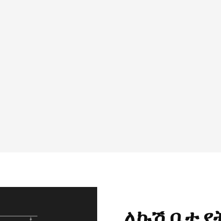
ለኩሽ ቤቴ የ