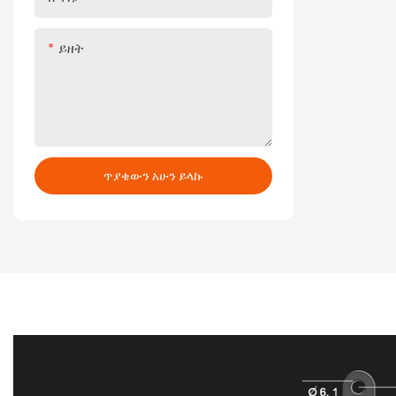
ይዘት
ጥያቄውን አሁን ይላኩ