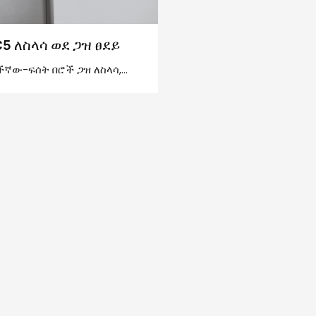
C5 ለስላሳ ወደ ጋዝ ፀደይ
ችኛው-ፍሰት በሮች ጋዝ ለስላሳ,
 ያዋህዳል, እና ነፃ ማቆሚያ
ቅ ለስላሳ ልምድን ያመጣዎታል.
 አፈፃፀም ላይ ለታላቁ የሩጫ ደረጃዎች
 የሚገኙትን የሃርድዌር መስፈርቶችን
በሙሉ የተስተካከለ ነው