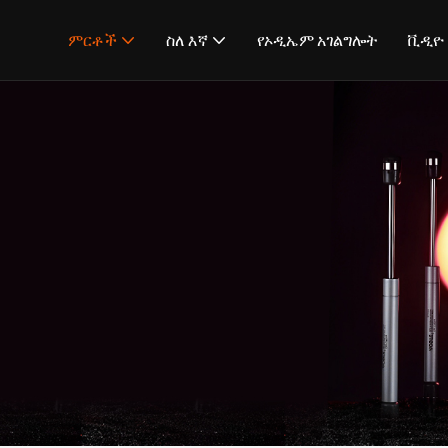
ምርቶች
ስለ እኛ
የኦዲኤም አገልግሎት
ቪዲዮ