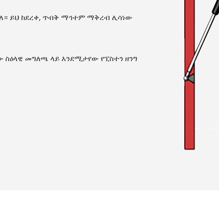
አለ። ይህ ከደረቀ, ጥብቅ ማኅተም ማቅረብ ሊሳነው
ው ስዕላዊ መግለጫ ላይ እንደሚታየው የፒስተን ዘንግ