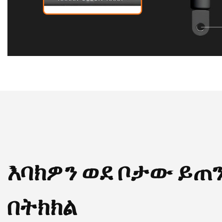
እባክዎን ወደ ቦታው ይጠ
በትክክል