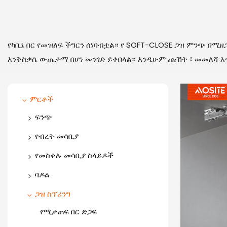
የካቢኔ በር የመዝለፍ ችግርን ሰነባብቷል። የ SOFT-CLOSE ጋዝ ምንጭ 
እንቅስቃሴ ውጤታማ በሆነ መንገድ ይቀበላል። እንዲሁም ጩኸት ፣ መመለሻ እና 
ምርቶች
ፍንጭ
አንድ መንገድ ማጠፊያ
የብረት መሳቢያ
ባለ ሁለት መንገድ ማጠፊያ
ቀጭን መሳቢያ ሳጥን
የመስቀሉ መሳቢያ ስላይዶች
አይዝጌ ብረት ማንጠልጠያ
የብረት መሳቢያ ሣጥን (ክብ አሞሌ)
የተደበቀ የመሳቢያ ስላይድን
ባዶል
ማጥለቅለቅ
ልዩ አንግል ማጠፊያ
የቅንጦት መሳቢያ ሳጥን (ስኩዌር ባር)
መደበኛ መሳቢያ ስላይዶች
ጋዝ ስፕሪንግ
የከርሰ ምድር መሳቢያ ስላይዶችን
3D ለስላሳ ዝጋ ማንጠልጠያ
ለስላሳ ዝጋ መሳቢያ ስላይዶች
የሚታጠፍ በር ድጋፍ
ቀጭን መሳቢያ ሣጥን (ግፊት ክፍት
ለመክፈት የተመሳሰለ ግፊት
እና ለስላሳ-መዝጊያ)