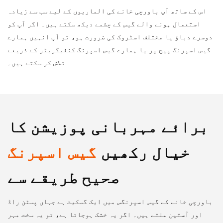
اس کے ساتھ آپ باورچی خانے کی الماریوں کے لیے سب سے زیادہ
استعمال ہونے والے گیس کے چشمے دیکھ سکتے ہیں۔ اگر آپ کو
دوسرے دباؤ یا مختلف اسٹروک کی ضرورت ہو، تو آپ انہیں ہمارے
گیس اسپرنگ پیج پر یا ہمارے گیس اسپرنگ کنفیگریٹر کے ذریعے
تلاش کر سکتے ہیں۔
برائے مہربانی پوزیشن کا
خیال رکھیں
گیس اسپرنگ
صحیح طریقے سے
باورچی خانے کے گیس اسپرنگس میں ایک گسکیٹ ہے جہاں پسٹن راڈ
اور آستین ملتے ہیں۔ اگر یہ خشک ہوجاتا ہے، تو یہ سخت مہر