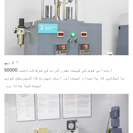
▁ا ئ ر
ابتدائی قوت کی قیمت مقرر کرنے کی شرط کے تحت، 50000
سائیکلوں کا پائیدار ٹیسٹ اور ایئر سپورٹ کا کمپریشن فورس
ٹیسٹ کیا جاتا ہے۔