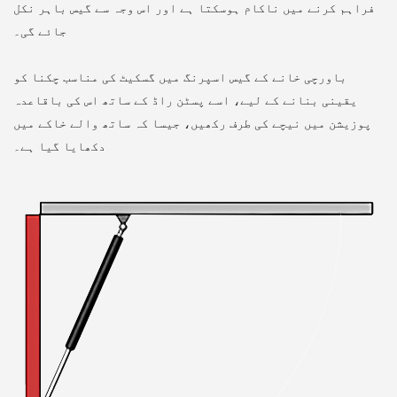
فراہم کرنے میں ناکام ہوسکتا ہے اور اس وجہ سے گیس باہر نکل
جائے گی۔
باورچی خانے کے گیس اسپرنگ میں گسکیٹ کی مناسب چکنا کو
یقینی بنانے کے لیے، اسے پسٹن راڈ کے ساتھ اس کی باقاعدہ
پوزیشن میں نیچے کی طرف رکھیں، جیسا کہ ساتھ والے خاکے میں
دکھایا گیا ہے۔