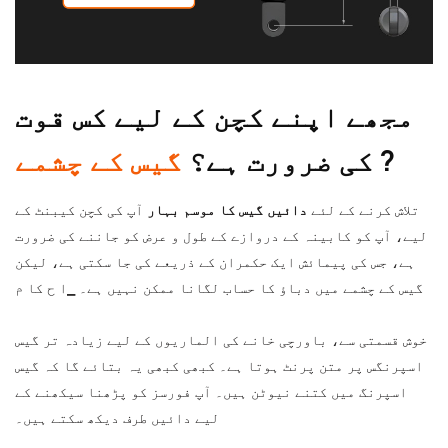
مجھے اپنے کچن کے لیے کس قوت
?
گیس کے چشمے
کی ضرورت ہے؟
تلاش کرنے کے لئے
دائیں گیس کا موسم بہار
آپ کی کچن کیبنٹ کے
لیے، آپ کو کابینہ کے دروازے کے طول و عرض کو جاننے کی ضرورت
ہے، جس کی پیمائش ایک حکمران کے ذریعے کی جا سکتی ہے، لیکن
گیس کے چشمے میں دباؤ کا حساب لگانا ممکن نہیں ہے۔
▁ا ح کا م
خوش قسمتی سے، باورچی خانے کی الماریوں کے لیے زیادہ تر گیس
اسپرنگس پر متن پرنٹ ہوتا ہے۔ کبھی کبھی یہ بتائے گا کہ گیس
اسپرنگ میں کتنے نیوٹن ہیں۔ آپ فورسز کو پڑھنا سیکھنے کے
لیے دائیں طرف دیکھ سکتے ہیں۔