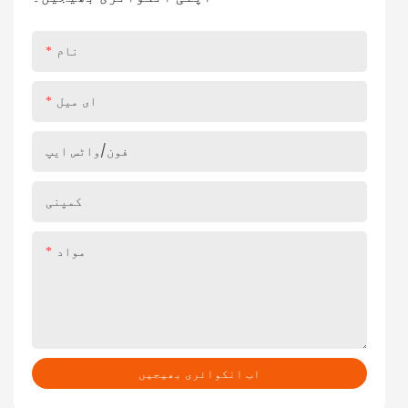
دروازوں کے لئے ہارڈ ویئر کے معیارات کی نئی وضاحت کی
گئی ہے۔
نام
ای میل
فون/واٹس ایپ
کمپنی
مواد
اب انکوائری بھیجیں