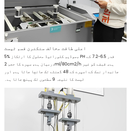
اعلی طاقت مخالف سنکنرن قسم ٹیسٹ
5% سوڈیم کلورائیڈ محلول کا ارتکاز، PH قدر 6.5-7.2 کے
درمیان ہے، سپرے کا حجم 2ml/80cm2/h ہے، قبضے کو غیر
جانبدار نمک کے اسپرے کے 48 گھنٹے تک جانچا جاتا ہے، اور
ٹیسٹ کا نتیجہ 9 سطحوں تک پہنچ جاتا ہے۔