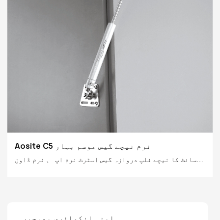
Aosite C5 نرم نیچے گیس موسم بہار
آسائٹ کا نیچے فلپ دروازہ گیس اسٹرٹ نرم اپ 、 نرم ڈاون
، اور فری اسٹاپ کو مربوط کرتا ہے
، آپ کو ایک بے مثال ہموار تجربہ لانا۔ یہ ہر طرح کی
کابینہ ، دیوار کیبنٹ اور پوشیدہ دروازے کے ڈیزائنوں کے
مطابق ڈھل گیا ہے ، جس میں عمدہ کارکردگی کے ساتھ اپ فلپ
اپنی انکوائری بھیجیں۔