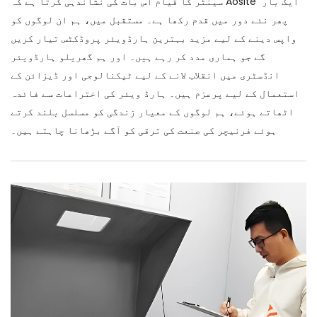
سینٹر کا قیام اس بات کی نشاندہی کرتا ہے کہ Aosite ایک بار
پھر نئے دور میں قدم رکھا ہے۔ مستقبل میں، ہم ان لوگوں کو
واپس دینے کے لیے مزید بہترین ہارڈویئر پروڈکٹس تیار کریں
گے جو ہماری مدد کر رہے ہیں۔ اور ہم گھریلو ہارڈویئر
انڈسٹری میں انقلاب لانے کے لیے ٹیکنالوجی اور ڈیزائن کے
استعمال کے لیے پرعزم ہیں۔ ہارڈ ویئر کی اختراعات سے فائدہ
اٹھاتے ہوئے، ہم لوگوں کے معیار زندگی کو مسلسل بلند کرتے
ہوئے فرنیچر کی صنعت کی ترقی کو آگے بڑھانا چاہتے ہیں۔