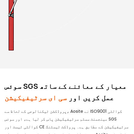
سوئس SGS معیار کے معائنے کے ساتھ
عمل کریں اور
سی ای سرٹیفیکیشن
پروڈکشن ٹیکنالوجی کے لحاظ سے، Aosite نے ISO9001 کوالٹی
مینجمنٹ سسٹم سرٹیفیکیشن پاس کر لیا ہے، اور سوئس SGS
کوالٹی ٹیسٹ اور CE سرٹیفیکیشن کے مطابق ہے۔ پروڈکٹ ٹیسٹنگ