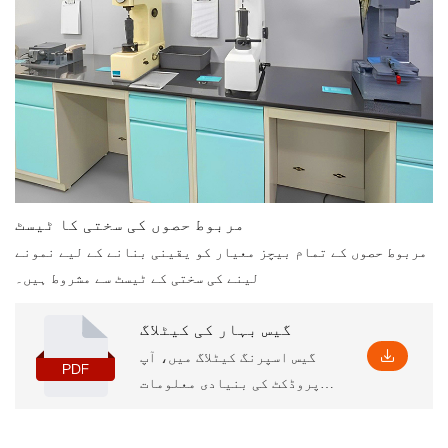
مربوط حصوں کی سختی کا ٹیسٹ
مربوط حصوں کے تمام بیچز معیار کو یقینی بنانے کے لیے نمونے
لینے کی سختی کے ٹیسٹ سے مشروط ہیں۔
گیس بہار کی کیٹلاگ
گیس اسپرنگ کیٹلاگ میں، آپ
پروڈکٹ کی بنیادی معلومات
حاصل کر سکتے ہیں، جس میں
کچھ پیرامیٹرز اور فیچرز کے