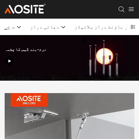
انڈر ماؤنٹ دراز سلائیڈز
دھاتی دراز
▁ت ج
نرم-بند گیس کا چشمہ