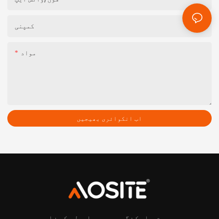
کمپنی
مواد
اب انکوائری بھیجیں
ہوم مارکنگ میں معیار طے کرنا