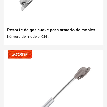
Resorte de gas suave para armario de mobles
Número de modelo: C14
Forza: 50N-150N
Centro a centro: 245 mm
Carreira: 90 mm
Material principal 20#: 20# Tubo de acabado, cobre,
plástico
Acabado de tubos: galvanoplastia & pintura en aerosol
saudable
Acabado de varilla: cromado Ridgid
Funcións opcionais: Estándar arriba/abaixo
suave/parada libre/dobre paso hidráulico