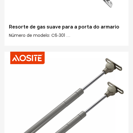
Resorte de gas suave para a porta do armario
Número de modelo: C6-301
Forza: 50N-150N
Centro a centro: 245 mm
Carreira: 90 mm
Material principal 20#: 20# Tubo de acabado, cobre,
plástico
Acabado de tubos: galvanoplastia & pintura en aerosol
saudable
Acabado de varilla: cromado Ridgid
Funcións opcionais: estándar arriba/abaixo
suave/parada libre/dobre paso hidráulico