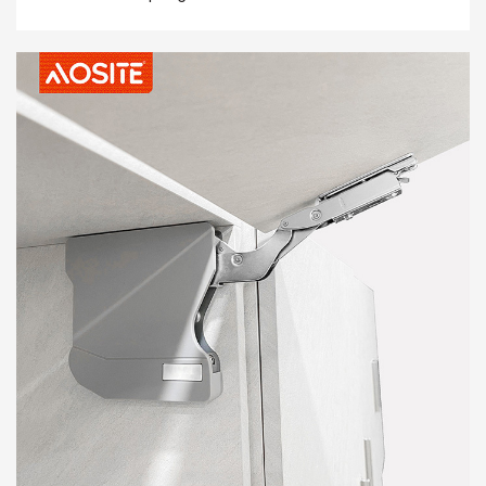
experiencia para as túas portas de marco de aluminio.
O resorte de gas está feito de aceiro premium,
plástico de enxeñería POM e tubo de acabado 20#,
proporcionando unha poderosa forza de apoio de 20N-
150N, manexando sen esforzo portas de marco de
aluminio de varios tamaños e pesos. Usando
tecnoloxía de movemento ascendente pneumático
avanzado, a porta do marco de aluminio ábrese
automaticamente con só unha suave presión. A súa
función de posición de permanencia especialmente
deseñada permítelle deter a porta en calquera ángulo
segundo as súas necesidades, facilitando o acceso a
elementos ou outras operacións.