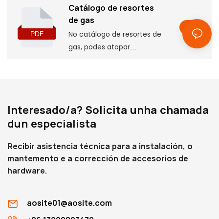
Catálogo de resortes
de gas
No catálogo de resortes de
gas, podes atopar
información básica do
produto, incluíndo algúns
parámetros e
características, así como
Interesado/a? Solicita unha chamada
as dimensións de
dun especialista
instalación
correspondentes, que che
Recibir asistencia técnica para a instalación, o
axudarán a entendelo en
mantemento e a corrección de accesorios de
profundidade.
hardware.
aosite01@aosite.com