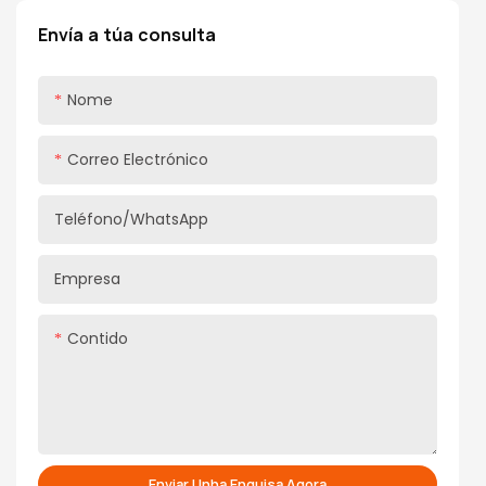
saudable
Envía a túa consulta
Acabado de varilla: cromado Ridgid
Funcións opcionais: Estándar arriba/abaixo
Nome
suave/parada libre/dobre paso hidráulico
Correo Electrónico
Teléfono/WhatsApp
Empresa
Contido
Enviar Unha Enquisa Agora