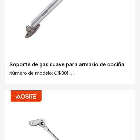
Soporte de gas suave para armario de cociña
Número de modelo: C11-301
Forza: 50N-150N
Centro a centro: 245 mm
Carreira: 90 mm
Material principal 20#: 20# Tubo de acabado, cobre,
plástico
Acabado de tubos: galvanoplastia & pintura en aerosol
saudable
Acabado de varilla: cromado Ridgid