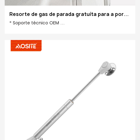
Resorte de gas de parada gratuíta para a porta
do armario
* Soporte técnico OEM
* Proba de ciclo de 50.000 veces
* Capacidade mensual 100.0000 pzas
* Apertura e peche suaves
* Ambiental e seguro