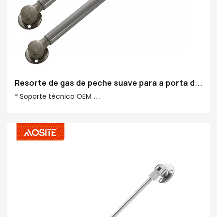
Resorte de gas de peche suave para a porta do
armario de tatami
* Soporte técnico OEM
* Proba de ciclo de 50.000 veces
* Capacidade mensual 100.0000 pzas
* Apertura e peche suaves
* Ambiental e seguro