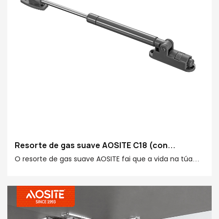
Resorte de gas suave AOSITE C18 (con
amortecedor)-1785399021251722
O resorte de gas suave AOSITE fai que a vida na túa
casa sexa máis estable e silenciosa! Conta cunha
función axustable especialmente deseñada, que che
permite personalizar a velocidade de peche e a
intensidade do amortecedor para satisfacer as túas