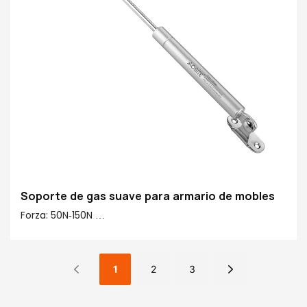
Funcións opcionais: Estándar arriba/abaixo
suave/parada libre/dobre paso hidráulico
Soporte de gas suave para armario de mobles
Forza: 50N-150N
Centro a centro: 245 mm
Carreira: 90 mm
Material principal 20#: 20# Tubo de acabado, cobre,
1
2
3
plástico
Acabado de tubos: galvanoplastia & pintura en aerosol