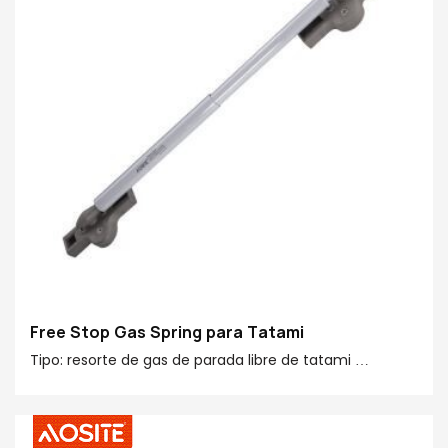
Acabado de varilla: cromado Ridgid
Funcións opcionais: Estándar arriba/abaixo
suave/parada libre/dobre paso hidráulico
Free Stop Gas Spring para Tatami
Tipo: resorte de gas de parada libre de tatami
Forza: 25N 45N 65
Centro a centro: 358 mm
Carreira: 149 mm