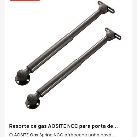
Acabado Rob: cromado Ridgid
Acabado do tubo: superficie de pintura sanitaria
Material principal: tubo de acabado 20#
Resorte de gas AOSITE NCC para porta de
marco de aluminio
O AOSITE Gas Spring NCC ofréceche unha nova