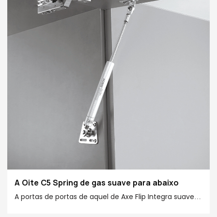
necesidades personalizadas. Ademais, utiliza
tecnoloxía avanzada de amortecedor para reducir
eficazmente a velocidade de peche da porta,
evitando o peche repentino e posibles riscos de
seguridade, ao mesmo tempo que reduce o ruído,
creando un ambiente doméstico tranquilo e cómodo.
A Oite C5 Spring de gas suave para abaixo
A portas de portas de aquel de Axe Flip Integra suaves
、 suaves e parada gratuíta