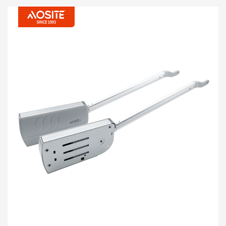
, traendo unha experiencia suave sen precedentes.
Está perfectamente adaptado a todo tipo de armarios,
armarios de parede e deseños de portas ocultas,
redefinindo os estándares de hardware para as portas
de flip cun excelente rendemento