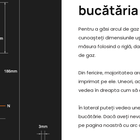
bucătări
Pentru a găsi arcul de gaz 
cunoașteți dimensiunile uș
măsura folosind o riglă, da
de gaz.
Din fericire, majoritatea a
imprimat pe ele. Uneori, ac
vedea în dreapta cum să cit
În lateral puteți vedea une
bucătărie. Dacă aveți nevoi
pe pagina noastră cu arc d