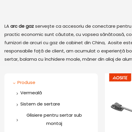
LA
arc de gaz
servește ca accesoriu de conectare pentru rid
practic economic sunt căutate, cu vopsea sănătoasă, conect
furnizori de arcuri cu gaz de cabinet din China, Aosite est
responsabile față de client, am acumulat o experiență bog
sertar, balama cu închidere moale, mâner din aliaj de alum
Produse
Vermeală
Balama unică
Sistem de sertare
Balamală în două direcții
Cutie cu sertar subțire
Glisiere pentru sertar sub
montaj
Balama din oțel inoxidabil
Cutie sertar de lux (bară