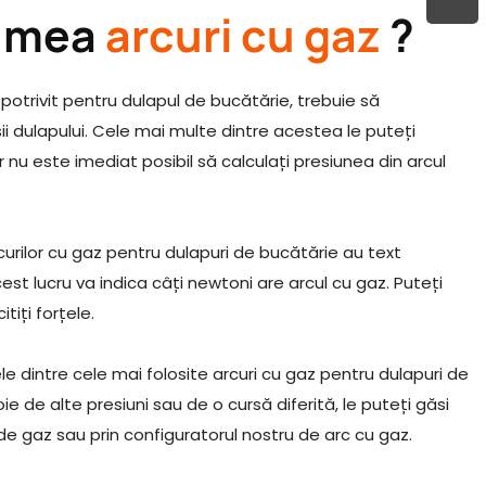
a mea
arcuri cu gaz
?
potrivit pentru dulapul de bucătărie, trebuie să
ii dulapului. Cele mai multe dintre acestea le puteți
r nu este imediat posibil să calculați presiunea din arcul
rcurilor cu gaz pentru dulapuri de bucătărie au text
est lucru va indica câți newtoni are arcul cu gaz. Puteți
iți forțele.
le dintre cele mai folosite arcuri cu gaz pentru dulapuri de
e de alte presiuni sau de o cursă diferită, le puteți găsi
e gaz sau prin configuratorul nostru de arc cu gaz.