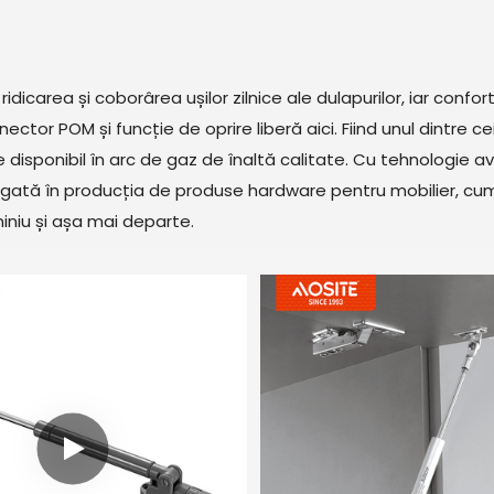
icarea și coborârea ușilor zilnice ale dulapurilor, iar confort
or POM și funcție de oprire liberă aici. Fiind unul dintre ce
e disponibil în arc de gaz de înaltă calitate. Cu tehnologie a
ată în producția de produse hardware pentru mobilier, cum a
iniu și așa mai departe.