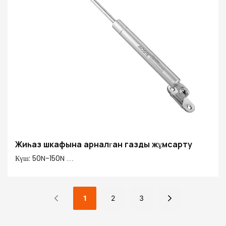
Жиһаз шкафына арналған газды жұмсарту
Күш: 50N-150N
Ортасынан ортасына: 245 мм
Инсульт: 90 мм
Негізгі материал 20#: 20# Өңдеу түтігі, мыс, пластмасса
1
2
3
Құбырды аяқтау: электропласть & сау спрей бояуы
Штанганың аяқталуы: Ridgid хроммен қапталған