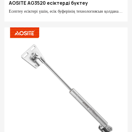
AOSITE AG3520 есіктерді бүктеу
Есептеу есіктері үшін, есік буферінің технологиясын қолдана
отырып, жоғары өнімділігі жоғары қолдау, есік жапырағының
жабылуы және жабылуына қол жеткізу үшін. Есіктің түрлі
материалдарының әр түрлі материалдарына қолайлы, үй
пайдалану ыңғайлылығы мен қауіпсіздігін жақсартуға болады