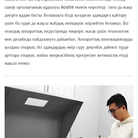
сынау орталығының құрылуы Aosite екенін көрсетеді тағы да жаңа
дәуірге қадам басты. Болашақта бізді қолдаған адамдарға қайтару
үшін біз одан да жақсы жабдық өнімдерін әзірлейтін боламыз. Біз
отандық аппараттық индустрияда төңкеріс жасау үшін технология
мен дизайнды пайдалануға дайынбыз. Аппараттық инновацияларды
қолдана отырып, біз адамдардың өмір сүру деңгейін дәйекті түрде
арттыра отырып, жиһаз өнеркәсібінің прогресіне жетекшілік етуді
мақсат етеміз.