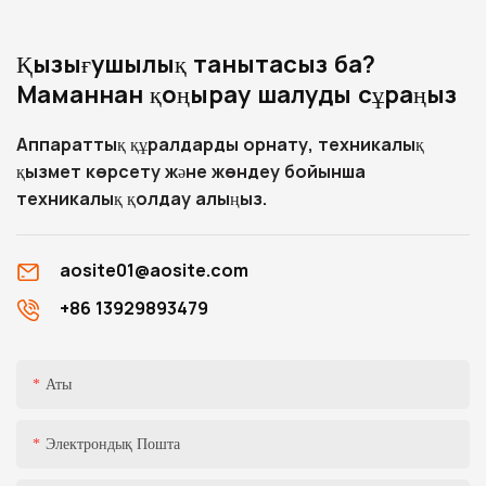
сәйкес орнату өлшемдерін
қамтитын негізгі өнім туралы
Қызығушылық танытасыз ба?
ақпаратты таба аласыз.
Маманнан қоңырау шалуды сұраңыз
Аппараттық құралдарды орнату, техникалық
қызмет көрсету және жөндеу бойынша
техникалық қолдау алыңыз.
aosite01@aosite.com
+86 13929893479
Аты
Электрондық Пошта