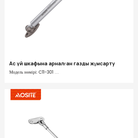
Ас үй шкафына арналған газды жұмсарту
Модель нөмірі: C11-301
Күш: 50N-150N
Ортасынан ортасына: 245 мм
Инсульт: 90 мм
Негізгі материал 20#: 20# Өңдеу түтігі, мыс, пластмасса
Құбырды аяқтау: электропласть & сау спрей бояуы
Штанганың аяқталуы: Ridgid хроммен қапталған
Қосымша функциялар: Стандартты жоғары/жұмсақ/еркін
тоқтату/ Гидравликалық қос қадам