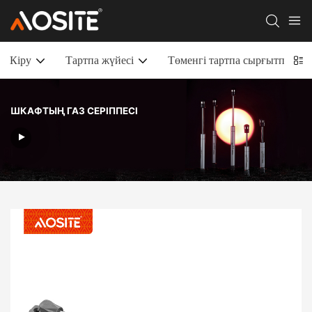
Кіру
Тартпа жүйесі
Төменгі тартпа сырғытпалар
ШКАФТЫҢ ГАЗ СЕРІППЕСІ