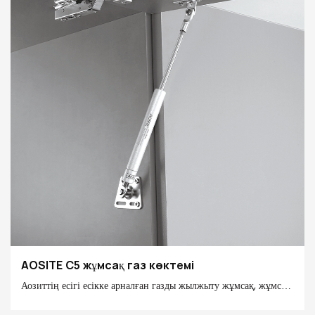
жылдамдығын тиімді түрде баяулату, кенеттен жабылу мен
ықтимал қауіпсіздік қауіптерінің алдын алу, сонымен қатар
шуды азайту, тыныш және жайлы үй ортасын жасау үшін озық
буферлеу технологиясын пайдаланады.
AOSITE C5 жұмсақ газ көктемі
Аозиттің есігі есікке арналған газды жылжыту жұмсақ, жұмсақ
және ақысыз тоқтайды