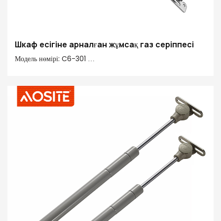
Шкаф есігіне арналған жұмсақ газ серіппесі
Модель нөмірі: C6-301
Күш: 50N-150N
Ортасынан ортасына: 245 мм
Инсульт: 90 мм
Негізгі материал 20#: 20# Өңдеу түтігі, мыс, пластмасса
Құбырды аяқтау: электропласть & сау спрей бояуы
Штанганың аяқталуы: Ridgid хроммен қапталған
Қосымша функциялар: Стандартты жоғары/жұмсақ төмен/
еркін тоқтату/ Гидравликалық қос қадам