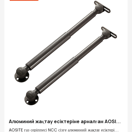
Роб аяқтау: Ridgid хроуимен қаптау
Құбырдың аяқталуы: сау бояу беті
Негізгі материал: 20 # Аяқтау түтігі
Алюминий жақтау есіктеріне арналған AOSITE
NCC газ серіппесі
AOSITE газ серіппесі NCC сізге алюминий жақтау есіктері