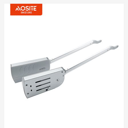
, сізден бұрын-соңды болмаған үздіксіз тәжірибеге әкеліңіз.
Бұл барлық шкафтарға, қабырғаға арналған шкафтарға, қабырға
шкафтарына және жасырын есіктеріне және жасырын есік
дизайнына өте жақсы бейімделген, өте жақсы өнімділікпен
жабылған есіктер үшін жабдық стандарттарын анықтайды