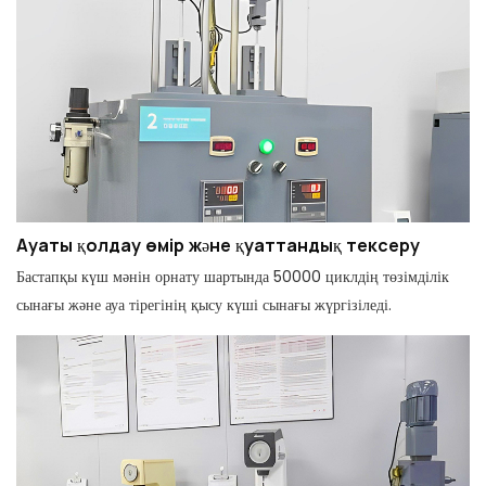
Ауаты қолдау өмір және қуаттандық тексеру
Бастапқы күш мәнін орнату шартында 50000 циклдің төзімділік
сынағы және ауа тірегінің қысу күші сынағы жүргізіледі.