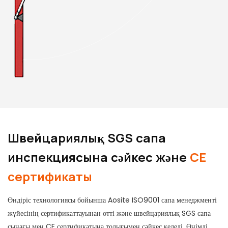
Швейцариялық SGS сапа
инспекциясына сәйкес және
CE
сертификаты
Өндіріс технологиясы бойынша Aosite ISO9001 сапа менеджменті
жүйесінің сертификаттауынан өтті және швейцариялық SGS сапа
сынағы мен CE сертификатына толығымен сәйкес келеді. Өнімді