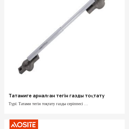
тоқтату/ Гидравликалық қос қадам
Татамиге арналған тегін газды тоқтату
Түрі: Татами тегін тоқтату газды серіппесі
Күш: 25N 45N 65
Ортасынан ортасына: 358 мм
Инсульт: 149 мм