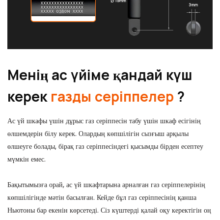
Менің ас үйіме қандай күш
керек
газды серіппелер
?
Ас үй шкафы үшін дұрыс газ серіппесін табу үшін шкаф есігінің
өлшемдерін білу керек. Олардың көпшілігін сызғыш арқылы
өлшеуге болады, бірақ газ серіппесіндегі қысымды бірден есептеу
мүмкін емес.
Бақытымызға орай, ас үй шкафтарына арналған газ серіппелерінің
көпшілігінде мәтін басылған. Кейде бұл газ серіппесінің қанша
Ньютоны бар екенін көрсетеді. Сіз күштерді қалай оқу керектігін оң