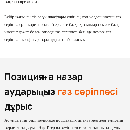
жақтан көре аласыз.
Бүйір жағынан сіз ас үй шкафтары үшін ең көп қолданылатын газ
серіппелерін көре аласыз. Егер сізге басқа қысымдар немесе басқа
инсульт қажет болса, оларды газ серіппесі бетінде немесе газ
серіппелі конфигураторы арқылы таба аласыз.
Позицияға назар
аударыңыз
газ серіппесі
дұрыс
Ас үйдегі газ серіппелерінде поршеньдік штанга мен жең түйісетін
жерде тығыздауыш бар. Егер ол кеуіп кетсе, ол тығыз нығыздауды