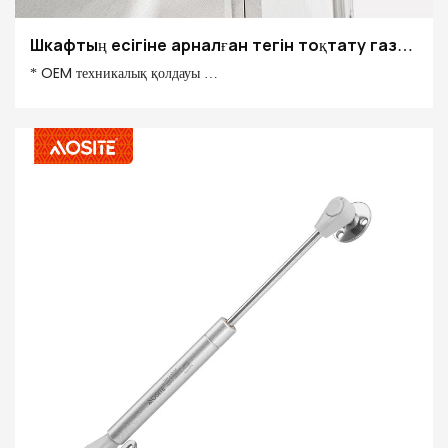
Шкафтың есігіне арналған тегін тоқтату газ
серіппесі
* OEM техникалық қолдауы
* 50 000 рет цикл сынағы
* Айлық өнімділігі 100 000 дана
* Жұмсақ ашу және жабу
* Экологиялық және қауіпсіз