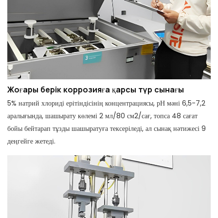
Жоғары берік коррозияға қарсы түр сынағы
5% натрий хлориді ерітіндісінің концентрациясы, рН мәні 6,5-7,2
аралығында, шашырату көлемі 2 мл/80 см2/сағ, топса 48 сағат
бойы бейтарап тұзды шашыратуға тексеріледі, ал сынақ нәтижесі 9
деңгейге жетеді.