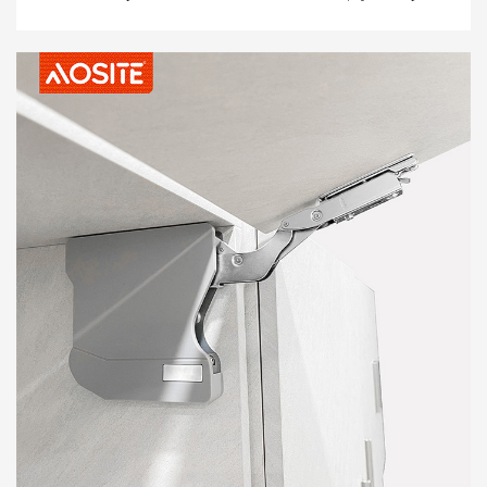
үшін жаңа тәжірибе әкеледі! Газ серіппесі жоғары сапалы
болаттан, POM инженерлік пластиктен және 20# әрлеу
түтігінен жасалған, 20N-150N қуатты тірек күшін қамтамасыз
етеді, әртүрлі өлшемдер мен салмақтағы алюминий жақтау
есіктерін оңай өңдейді. Жетілдірілген пневматикалық жоғары
қозғалыс технологиясын қолдана отырып, алюминий
жақтауының есігі жай ғана басу арқылы автоматты түрде
ашылады. Арнайы әзірленген қалпында тұру функциясы сіздің
қажеттіліктеріңізге сәйкес есікті кез келген бұрышта тоқтатуға
мүмкіндік береді, заттарға қол жеткізуді немесе басқа
операцияларды жеңілдетеді.