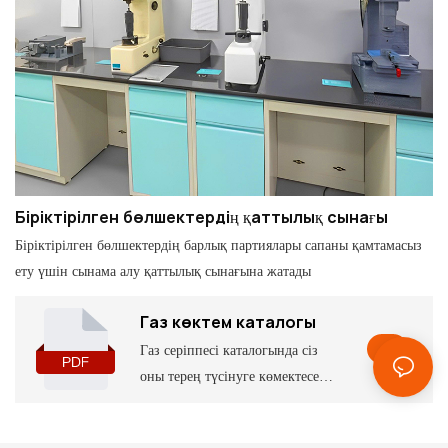
Біріктірілген бөлшектердің қаттылық сынағы
Біріктірілген бөлшектердің барлық партиялары сапаны қамтамасыз
ету үшін сынама алу қаттылық сынағына жатады
Газ көктем каталогы
Газ серіппесі каталогында сіз
оны терең түсінуге көмектесетін
кейбір параметрлер мен
мүмкіндіктерді, сондай-ақ