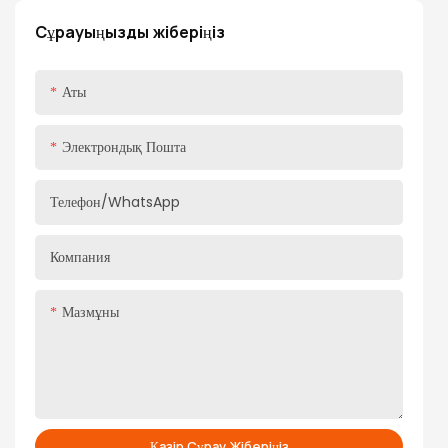
Қосымша функциялар: Стандартты жоғары/жұмсақ/еркін
Сұрауыңызды жіберіңіз
тоқтату/ Гидравликалық қос қадам
Аты
Электрондық Пошта
Телефон/whatsApp
Компания
Мазмұны
Қазір Сұрау Жіберіңіз