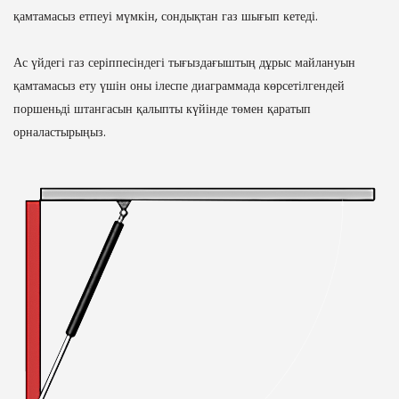
қамтамасыз етпеуі мүмкін, сондықтан газ шығып кетеді.
Ас үйдегі газ серіппесіндегі тығыздағыштың дұрыс майлануын
қамтамасыз ету үшін оны ілеспе диаграммада көрсетілгендей
поршеньді штангасын қалыпты күйінде төмен қаратып
орналастырыңыз.