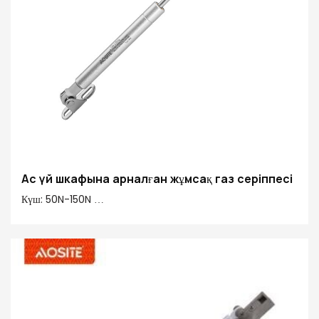
Ас үй шкафына арналған жұмсақ газ серіппесі
Күш: 50N-150N
Ортасынан ортасына: 245 мм
Инсульт: 90 мм
Негізгі материал 20#: 20# Өңдеу түтігі, мыс, пластмасса
Құбырды аяқтау: электропласть & сау спрей бояуы
Штанганың аяқталуы: Ridgid хроммен қапталған
Қосымша функциялар: Стандартты жоғары/жұмсақ/еркін