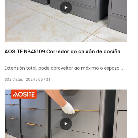
AOSITE NB45109 Corredor do caixón de cociña
con rodamentos de bolas de tres veces para
abrir
Extensión total, pode aproveitar ao máximo o espazo.
602
Vistas
2024
05
31
Deseño de rodamentos de bolas, garante unha
experiencia máis suave ao empurrar e tirar.