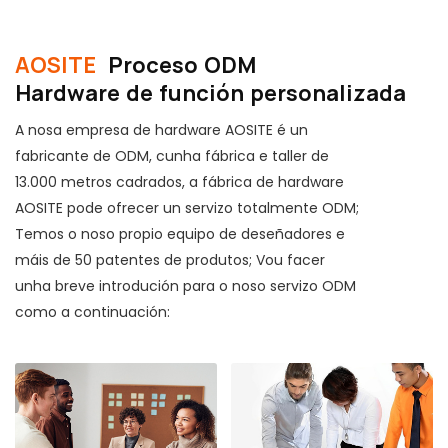
efecto destacado para o peche. Todo o rodamento de
bolas corre pechando suavemente e en silencio, non’
AOSITE
Proceso ODM
Non hai que preocuparse polo ruído do hardware.
Hardware de función personalizada
A nosa empresa de hardware AOSITE é un
fabricante de ODM, cunha fábrica e taller de
13.000 metros cadrados, a fábrica de hardware
AOSITE pode ofrecer un servizo totalmente ODM;
Temos o noso propio equipo de deseñadores e
máis de 50 patentes de produtos; Vou facer
unha breve introdución para o noso servizo ODM
como a continuación: