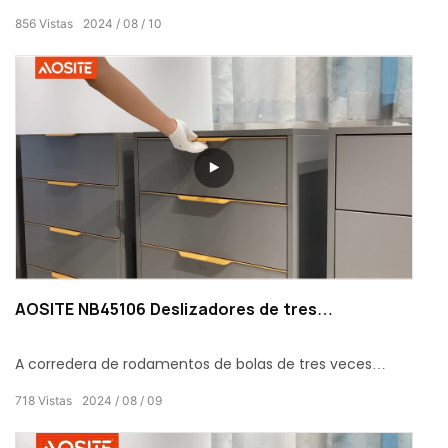
especialmente deseñado para escenas de uso pesado
856
Vistas
2024
08
10
e de uso frecuente. Coa súa excelente calidade e unha
exquisita artesanía, este tobogán para caixóns
converteuse nun produto estrela en talleres industriais,
almacéns, mobles de oficina de alta gama e pesas
familiares. solucións de almacenamento.
AOSITE NB45106 Deslizadores de tres
rodamentos de bolas
A corredera de rodamentos de bolas de tres veces
Aosite é unha opción ideal para conseguir unha vida de
718
Vistas
2024
08
09
alta calidade.