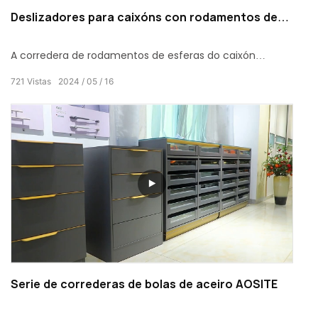
Deslizadores para caixóns con rodamentos de
bolas AOSITE
A corredera de rodamentos de esferas do caixón
presenta un dispositivo de rebote interno que permite
721
Vistas
2024
05
16
abrir o caixón facilmente cun lixeiro empuxe. A medida
que se estende o tobogán, o dispositivo de rebote entra
e impulsa o caixón completamente fóra do armario,
proporcionando unha experiencia de apertura suave e
sen esforzo.
Serie de correderas de bolas de aceiro AOSITE