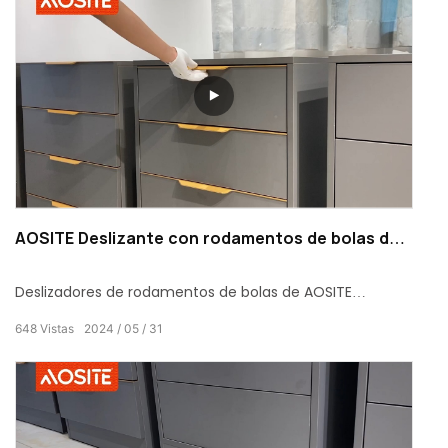
AOSITE Deslizante con rodamentos de bolas de
tres pliegues
Deslizadores de rodamentos de bolas de AOSITE
Hardware proporciona un movemento de deslizamento
648
Vistas
2024
05
31
suave e silencioso para un fácil acceso aos elementos
almacenados.