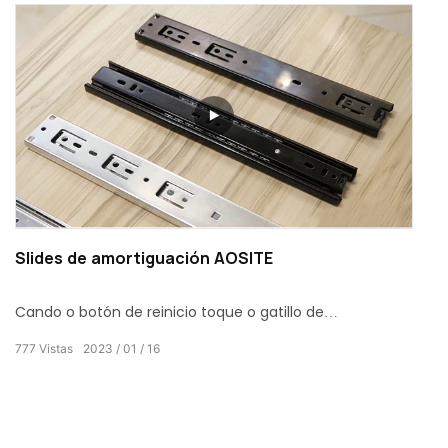
Sistema de amortiguamento incorporado, tecnoloxía
patentada, peche de tampón, suave e silencioso;
Interruptor de desmontaxe rápido, cómodo para a
instalación do caixón.
Slides de amortiguación AOSITE
Cando o botón de reinicio toque o gatillo de
amortiguación, comezará a almacenarse a unha
777
Vistas
2023
01
16
velocidade constante, entón o botón de reinicio das
diapositivas pecharase lentamente. Suave e suave,
tampón silenciosamente, estiramento suave sen
obstáculos; o sistema de amortiguamento tivo un