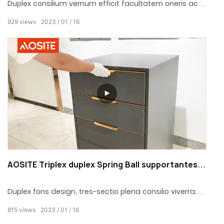
Duplex consilium vernum efficit facultatem oneris ac
stabilitatem lapsus rail in operando magis, et durabile
929
views
2023
01
16
est; Tres sectiones plenae consilio viverra, spatium
repositionis plus providens; 35KG onere ferentem.
AOSITE Triplex duplex Spring Ball supportantes
Slide
Duplex fons design, tres-sectio plena consilio viverra;
35KG onus-ferens, incrassatum principale materiae
815
views
2023
01
16
rudis + altae densitatis solidae pilae ferreae; Instructa