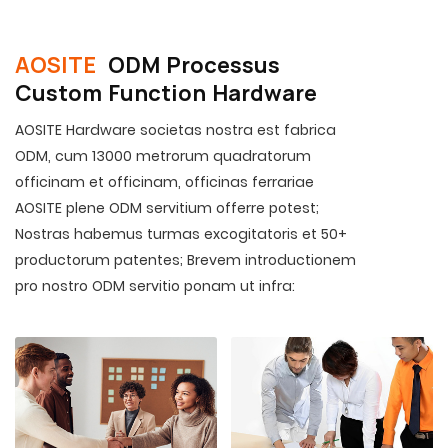
et taciturnitatem, habes’ t opus est de strepitu odio.
AOSITE
ODM Processus
Custom Function Hardware
AOSITE Hardware societas nostra est fabrica
ODM, cum 13000 metrorum quadratorum
officinam et officinam, officinas ferrariae
AOSITE plene ODM servitium offerre potest;
Nostras habemus turmas excogitatoris et 50+
productorum patentes; Brevem introductionem
pro nostro ODM servitio ponam ut infra: