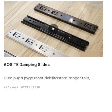
in debilitare systematis technicis patentibus, clausura
quiddam, leve et mutum; Velox disassembly switch,
conveniens perscriptorem institutionem.
AOSITE Damping Slides
Cum puga pyga reset debilitantem tanget felis,
incipiet buffering ad celeritatem constantem, quam
777
views
2023
01
16
lapsus reset puga tardius claudet. Molle et leve,
quiddam tacite, leve sine impedimento porrectum;
systema damping egregium effectum ad
claudendum egit. Tota pila ferens clausulam molliter