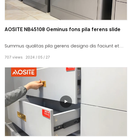
AOSITE NB45108 Geminus fons pila ferens slide
Summus qualitas pila gerens designo dis faciunt et
trahere magis lenis
707
views
2024
05
27