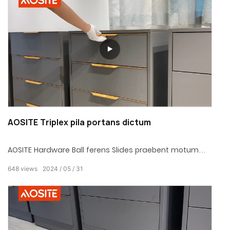
AOSITE Triplex pila portans dictum
AOSITE Hardware Ball ferens Slides praebent motum
levem et tacitum labentem ad faciles accessus ad
648
views
2024
05
31
respositas.