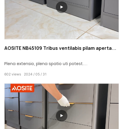
AOSITE NB45109 Tribus ventilabis pilam apertam
portantem coquinam drawer slide
Plena extensio, plena spatio uti potest.
602
views
2024
05
31
Ball perferent design, mollit adipisci dis et viverra.