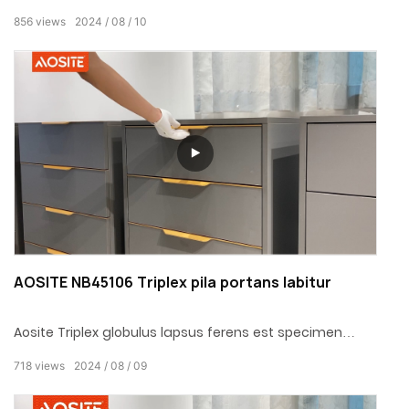
specialiter destinatur ad grave officium et frequentes
856
views
2024
08
10
scenas usus. Cum eius excellenti qualitate et exquisita
artificio, haec lapsus perscriptor factus est in officinis
industrialibus, apothecae, summus finis supellectilis
officii et familiae gravis. solutiones repono.
AOSITE NB45106 Triplex pila portans labitur
Aosite Triplex globulus lapsus ferens est specimen
electionis pro te ad vitam ducens qualitatem
718
views
2024
08
09
persequendam.