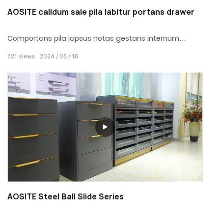
AOSITE calidum sale pila labitur portans drawer
Comportans pila lapsus notas gestans internum
repercussu fabrica quod permittit facile aperiri cum
721
views
2024
05
16
impulsu levi. Ut lapsus extenditur, repercussus
machinae calcit et conportans plene e scrinio impellit,
praebens experientiam apertam et levem et sine
labore.
AOSITE Steel Ball Slide Series