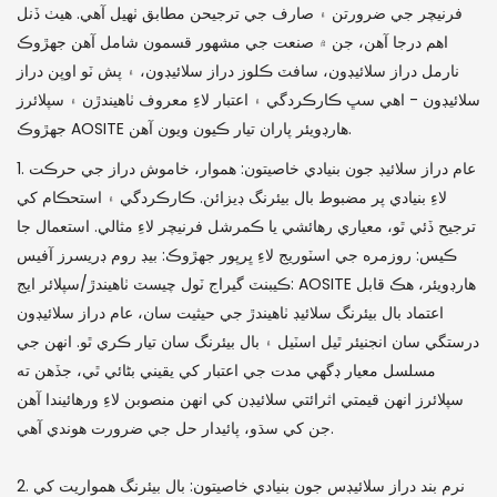
فرنيچر جي ضرورتن ۽ صارف جي ترجيحن مطابق ٺهيل آهي. هيٺ ڏنل
اهم درجا آهن، جن ۾ صنعت جي مشهور قسمون شامل آهن جهڙوڪ
نارمل دراز سلائيڊون، سافٽ ڪلوز دراز سلائيڊون، ۽ پش ٽو اوپن دراز
سلائيڊون - اهي سڀ ڪارڪردگي ۽ اعتبار لاءِ معروف ٺاهيندڙن ۽ سپلائرز
جهڙوڪ AOSITE هارڊويئر پاران تيار ڪيون ويون آهن.
1. عام دراز سلائيڊ جون بنيادي خاصيتون: هموار، خاموش دراز جي حرڪت
لاءِ بنيادي پر مضبوط بال بيئرنگ ڊيزائن. ڪارڪردگي ۽ استحڪام کي
ترجيح ڏئي ٿو، معياري رهائشي يا ڪمرشل فرنيچر لاءِ مثالي. استعمال جا
ڪيس: روزمره جي اسٽوريج لاءِ ڀرپور جهڙوڪ: بيڊ روم ڊريسرز آفيس
ڪيبنٽ گيراج ٽول چيسٽ ٺاهيندڙ/سپلائر ايج: AOSITE هارڊويئر، هڪ قابل
اعتماد بال بيئرنگ سلائيڊ ٺاهيندڙ جي حيثيت سان، عام دراز سلائيڊون
درستگي سان انجنيئر ٿيل اسٽيل ۽ بال بيئرنگ سان تيار ڪري ٿو. انهن جي
مسلسل معيار ڊگهي مدت جي اعتبار کي يقيني بڻائي ٿي، جڏهن ته
سپلائرز انهن قيمتي اثرائتي سلائيڊن کي انهن منصوبن لاءِ ورهائيندا آهن
جن کي سڌو، پائيدار حل جي ضرورت هوندي آهي.
2. نرم بند دراز سلائيڊس جون بنيادي خاصيتون: بال بيئرنگ همواريت کي