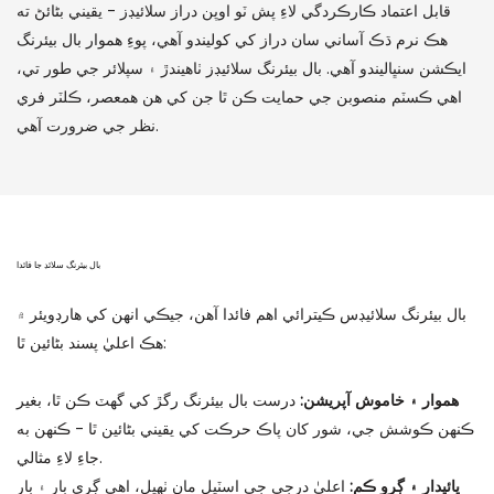
قابل اعتماد ڪارڪردگي لاءِ پش ٽو اوپن دراز سلائيڊز - يقيني بڻائڻ ته
هڪ نرم ڌڪ آساني سان دراز کي کوليندو آهي، پوءِ هموار بال بيئرنگ
ايڪشن سنڀاليندو آهي. بال بيئرنگ سلائيڊز ٺاهيندڙ ۽ سپلائر جي طور تي،
اهي ڪسٽم منصوبن جي حمايت ڪن ٿا جن کي هن همعصر، ڪلٽر فري
نظر جي ضرورت آهي.
بال بيئرنگ سلائڊ جا فائدا
بال بيئرنگ سلائيڊس ڪيترائي اهم فائدا آهن، جيڪي انهن کي هارڊويئر ۾
هڪ اعليٰ پسند بڻائين ٿا:
هموار ۽ خاموش آپريشن:
درست بال بيئرنگ رگڙ کي گھٽ ڪن ٿا، بغير
ڪنهن ڪوشش جي، شور کان پاڪ حرڪت کي يقيني بڻائين ٿا - ڪنهن به
جاءِ لاءِ مثالي.
پائيدار ۽ ڳرو ڪم:
اعليٰ درجي جي اسٽيل مان ٺهيل، اهي ڳري بار ۽ بار