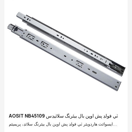
AOSIT NB45109 ٽي فولڊ پش اوپن بال بيئرنگ سلائيڊس
ايسوائٽ هارڊويئر ٽي فولڊ پش اوپن بال بيئرنگ سلائڊ، پريميئم
اسٽيل ۽ وڏي پيماني تي هڪ کليل پش بيئرزم مان ٺهيل آهي. صرف