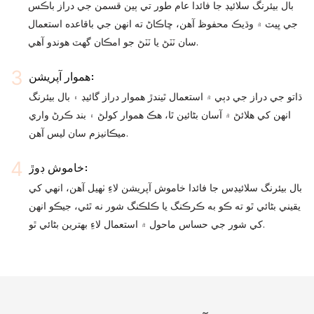
بال بيئرنگ سلائيڊ جا فائدا عام طور تي ٻين قسمن جي دراز باڪس
جي ڀيٽ ۾ وڌيڪ محفوظ آهن، ڇاڪاڻ ته انهن جي باقاعده استعمال
سان ٽٽڻ يا ٽٽڻ جو امڪان گهٽ هوندو آهي.
هموار آپريشن:
ڌاتو جي دراز جي دٻي ۾ استعمال ٿيندڙ هموار دراز گائيڊ ۽ بال بيئرنگ
انهن کي هلائڻ ۾ آسان بڻائين ٿا، هڪ هموار کولڻ ۽ بند ڪرڻ واري
ميڪانيزم سان ليس آهن.
خاموش ڊوڙ:
بال بيئرنگ سلائيڊس جا فائدا خاموش آپريشن لاءِ ٺهيل آهن، انهي کي
يقيني بڻائي ٿو ته ڪو به ڪرڪنگ يا ڪلڪنگ شور نه ٿئي، جيڪو انهن
کي شور جي حساس ماحول ۾ استعمال لاءِ بهترين بڻائي ٿو.