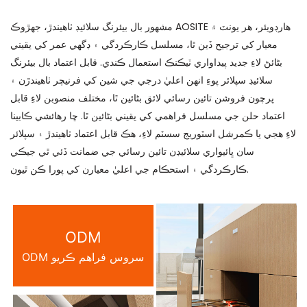
مشهور بال بيئرنگ سلائيڊ ٺاهيندڙ، جهڙوڪ AOSITE هارڊويئر، هر يونٽ ۾
معيار کي ترجيح ڏين ٿا، مسلسل ڪارڪردگي ۽ ڊگهي عمر کي يقيني
بڻائڻ لاءِ جديد پيداواري ٽيڪنڪ استعمال ڪندي. قابل اعتماد بال بيئرنگ
سلائيڊ سپلائر پوءِ انهن اعليٰ درجي جي شين کي فرنيچر ٺاهيندڙن ۽
پرچون فروشن تائين رسائي لائق بڻائين ٿا، مختلف منصوبن لاءِ قابل
اعتماد حلن جي مسلسل فراهمي کي يقيني بڻائين ٿا. ڇا رهائشي ڪابينا
لاءِ هجي يا ڪمرشل اسٽوريج سسٽم لاءِ، هڪ قابل اعتماد ٺاهيندڙ ۽ سپلائر
سان ڀائيواري سلائيڊن تائين رسائي جي ضمانت ڏئي ٿي جيڪي
ڪارڪردگي ۽ استحڪام جي اعليٰ معيارن کي پورا ڪن ٿيون.
ODM
ODM سروس فراهم ڪريو