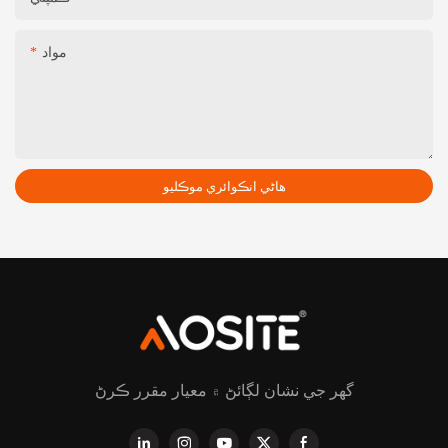
مواد
هاڻي انڪوائري موڪليو
گھر جي نشان لڳائڻ ۾ معيار مقرر ڪرڻ