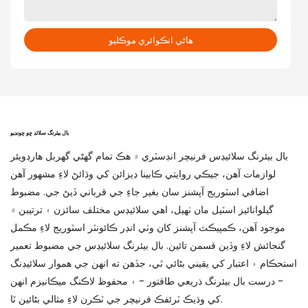
هاڻي انڪوائري موڪليو
بال بيئرنگ سلائڊ ڇو چونڊيو
بال بيئرنگ سلائيڊس فرنيچر انڊسٽري ۾ هڪ تمام گهڻي گهربل هارڊويئر
لوازمات آهن، جيڪي روايتي ڪابينا ڊيزائن کي وڌائڻ لاءِ مشهور آهن
اضافي اسٽوريج آپشنز سان بغير جاءِ جي قرباني ڏيڻ جي. مضبوط
گيلوانائيز اسٽيل مان ٺهيل، اهي سلائيڊس مختلف سائزن ۽ ترتيبن ۾
موجود آهن، ڪمپيڪٽ آپشنز کان وٺي انڊر ڪائونٽر اسٽوريج لاءِ مڪمل
گنجائش لاءِ وڏين قسمن تائين. بال بيئرنگ سلائيڊس جي مضبوط تعمير
استحڪام ۽ اعتبار کي يقيني بڻائي ٿي، جڏهن ته انهن جي هموار سلائيڊنگ
- درست بال بيئرنگ ذريعي طاقتور - ۽ محفوظ لاڪنگ ميڪانيزم انهن
کي وڌيڪ ٽرئفڪ فرنيچر جي ٽڪرن لاءِ مثالي بڻائين ٿا.