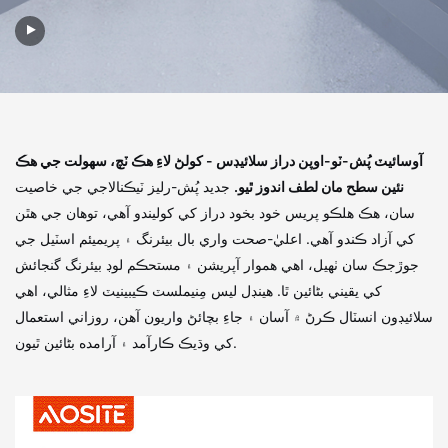
آوسائيٽ پُش-ٽو-اوپن دراز سلائيڊس - کولڻ لاءِ هڪ ٽچ، سهولت جي هڪ
نئين سطح مان لطف اندوز ٿيو.
جديد پُش-رليز ٽيڪنالاجي جي خاصيت
سان، هڪ هلڪو پريس خود بخود دراز کي کوليندو آهي، توهان جي هٿن
کي آزاد ڪندو آهي. اعليٰ-صحت واري بال بيئرنگ ۽ پريميئم اسٽيل جي
جوڙجڪ سان ٺهيل، اهي هموار آپريشن ۽ مستحڪم لوڊ بيئرنگ گنجائش
کي يقيني بڻائين ٿا. هينڊل ليس مِنيملسٽ ڪيبينيٽ لاءِ مثالي، اهي
سلائيڊون انسٽال ڪرڻ ۾ آسان ۽ جاءِ بچائڻ واريون آهن، روزاني استعمال
کي وڌيڪ ڪارآمد ۽ آرامده بڻائين ٿيون.