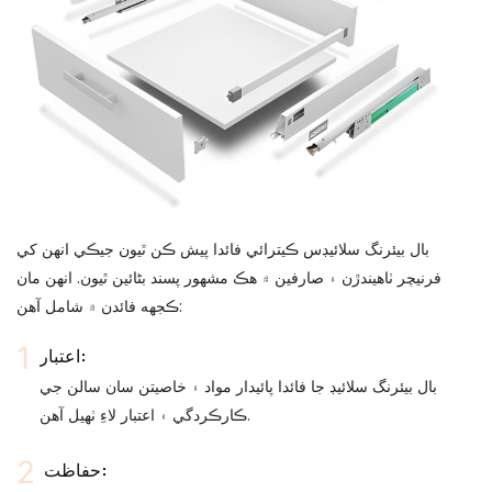
بال بيئرنگ سلائيڊس ڪيترائي فائدا پيش ڪن ٿيون جيڪي انهن کي
فرنيچر ٺاهيندڙن ۽ صارفين ۾ هڪ مشهور پسند بڻائين ٿيون. انهن مان
ڪجهه فائدن ۾ شامل آهن:
اعتبار:
بال بيئرنگ سلائيڊ جا فائدا پائيدار مواد ۽ خاصيتن سان سالن جي
ڪارڪردگي ۽ اعتبار لاءِ ٺهيل آهن.
حفاظت: