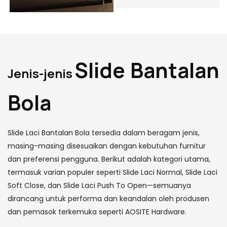
Slide Bantalan
Jenis-jenis
Bola
Slide Laci Bantalan Bola tersedia dalam beragam jenis,
masing-masing disesuaikan dengan kebutuhan furnitur
dan preferensi pengguna. Berikut adalah kategori utama,
termasuk varian populer seperti Slide Laci Normal, Slide Laci
Soft Close, dan Slide Laci Push To Open—semuanya
dirancang untuk performa dan keandalan oleh produsen
dan pemasok terkemuka seperti AOSITE Hardware.