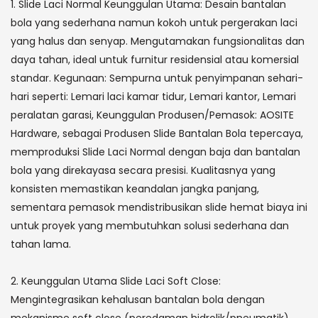
1. Slide Laci Normal Keunggulan Utama: Desain bantalan
bola yang sederhana namun kokoh untuk pergerakan laci
yang halus dan senyap. Mengutamakan fungsionalitas dan
daya tahan, ideal untuk furnitur residensial atau komersial
standar. Kegunaan: Sempurna untuk penyimpanan sehari-
hari seperti: Lemari laci kamar tidur, Lemari kantor, Lemari
peralatan garasi, Keunggulan Produsen/Pemasok: AOSITE
Hardware, sebagai Produsen Slide Bantalan Bola tepercaya,
memproduksi Slide Laci Normal dengan baja dan bantalan
bola yang direkayasa secara presisi. Kualitasnya yang
konsisten memastikan keandalan jangka panjang,
sementara pemasok mendistribusikan slide hemat biaya ini
untuk proyek yang membutuhkan solusi sederhana dan
tahan lama.
2. Keunggulan Utama Slide Laci Soft Close:
Mengintegrasikan kehalusan bantalan bola dengan