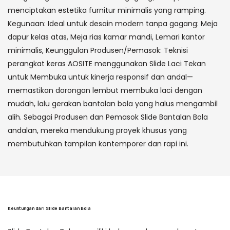
menciptakan estetika furnitur minimalis yang ramping.
Kegunaan: Ideal untuk desain modern tanpa gagang: Meja
dapur kelas atas, Meja rias kamar mandi, Lemari kantor
minimalis, Keunggulan Produsen/Pemasok: Teknisi
perangkat keras AOSITE menggunakan Slide Laci Tekan
untuk Membuka untuk kinerja responsif dan andal—
memastikan dorongan lembut membuka laci dengan
mudah, lalu gerakan bantalan bola yang halus mengambil
alih. Sebagai Produsen dan Pemasok Slide Bantalan Bola
andalan, mereka mendukung proyek khusus yang
membutuhkan tampilan kontemporer dan rapi ini.
Keuntungan dari Slide Bantalan Bola