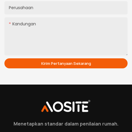
Perusahaan
Kandungan
Kirim Pertanyaan Sekarang
Menetapkan standar dalam penilaian rumah.