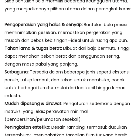
Slide Bantalan Bola memiliki beberapa keunggulan utama,
yang menjadikannya pilihan utama dalam perangkat keras:
Pengoperasian yang halus & senyap:
Bantalan bola presisi
meminimalkan gesekan, memastikan pergerakan yang
mudah dan bebas kebisingan—ideal untuk ruang apa pun.
Tahan lama & tugas berat:
Dibuat dari baja bermutu tinggi,
dapat menahan beban berat dan penggunaan sering,
dengan masa pakai yang panjang.
Serbaguna:
Tersedia dalam beberapa jenis seperti ekstensi
penuh, tutup lembut, dan tekan untuk membuka, cocok
untuk berbagai furnitur mulai dari laci kecil hingga lemari
industri.
Mudah dipasang & dirawat:
Pengaturan sederhana dengan
instruksi yang jelas; perawatan minimal
(pembersihan/pelumasan sesekali).
Peningkatan estetika:
Desain ramping, termasuk dudukan
tersembunyi, meningkatkan tampilan furnitur yang bersih