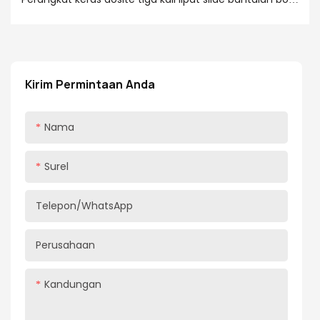
terbuka, dibuat dari baja premium dan bantalan bola
presisi tinggi, menampilkan mekanisme push-to-open
yang nyaman. Dengan hanya menekan dengan
lembut, laci secara otomatis meluncur terbuka,
Kirim Permintaan Anda
menghemat waktu dan usaha Anda, dan membawa
Anda pengalaman rumah yang lebih nyaman!
Nama
Surel
Telepon/WhatsApp
Perusahaan
Kandungan