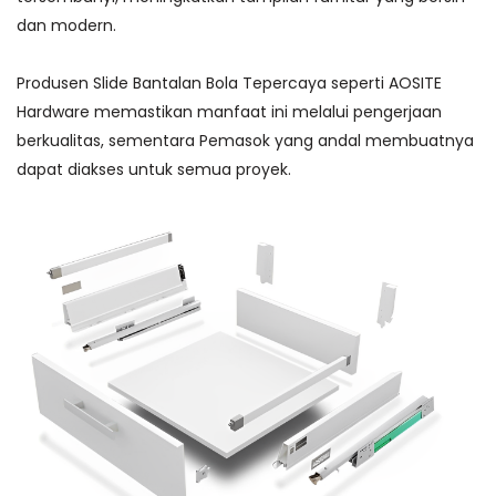
dan modern.
Produsen Slide Bantalan Bola Tepercaya seperti AOSITE
Hardware memastikan manfaat ini melalui pengerjaan
berkualitas, sementara Pemasok yang andal membuatnya
dapat diakses untuk semua proyek.