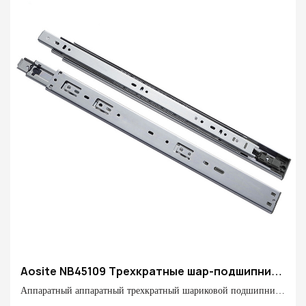
Aosite NB45109 Трехкратные шар-подшипники
с толчком
Аппаратный аппаратный трехкратный шариковой подшипник,