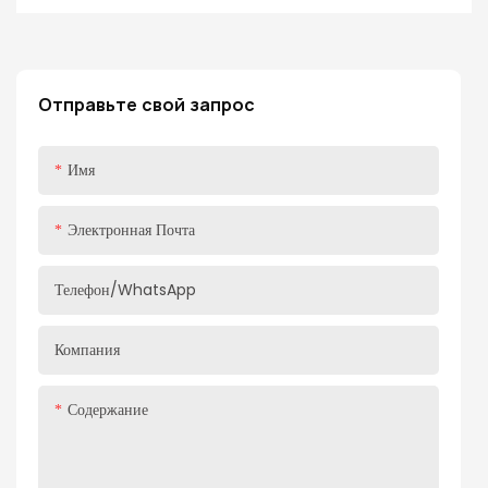
изготовленный из стали премиум-класса и
высокопроизводиных шариковых подшипников, оснащены
удобным механизмом отталкивания к открытию. С помощью
нежного пресса ящик автоматически скользит, экономя время и
Отправьте свой запрос
усилия, и приносит вам более удобный домашний опыт!
Имя
Электронная Почта
Телефон/WhatsApp
Компания
Содержание