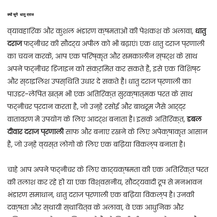
क्यों चुनें
धातु दराज
व्यावहारिक और कुशल भंडारण क्षमताओं की पेशकश के अलावा,
धातु
दराज
फर्नीचर की सौंदर्य अपील को भी बढ़ाएं। एक धातु दराज प्रणाली
का चयन करके, आप एक परिष्कृत और समकालीन स्पर्श के साथ
अपने फर्नीचर डिजाइन को संक्रमित कर सकते हैं, इसे एक विशिष्ट
और स्टाइलिश उपस्थिति उधार दे सकते हैं। धातु दराज प्रणाली का
पाउडर-लेपित खत्म भी एक अतिरिक्त सुरक्षात्मक परत के साथ
फर्नीचर प्रदान करता है, जो उन्हें रसोई और बाथरूम जैसे आर्द्र
वातावरण में उपयोग के लिए आदर्श बनाता है। इसके अतिरिक्त,
डबल
दीवार दराज प्रणाली
साफ और बनाए रखने के लिए अपेक्षाकृत आसान
हैं, जो उन्हें व्यस्त लोगों के लिए एक बढ़िया विकल्प बनाता है।
चाहे आप अपने फर्नीचर के लिए कार्यक्षमता की एक अतिरिक्त परत
की तलाश कर रहे हों या एक विश्वसनीय, सौंदर्यवादी रूप से मनभावन
भंडारण समाधान, धातु दराज प्रणाली एक बढ़िया विकल्प है। उनकी
दक्षता और स्थायी स्थायित्व के अलावा, वे एक आधुनिक और