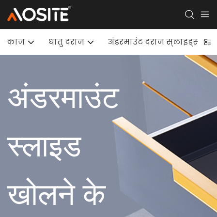
काज
धातु दराज
अंडरमाउंट दराज स्लाइड्स
अंडरमाउंट
स्लाइड
खोलने के