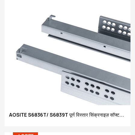
AOSITE S6836T/ S6839T पूर्ण विस्तार सिंक्रनाइज़ सॉफ्ट
क्लोजिंग अंडरमाउंट दराज स्लाइड्स (3 डी हैंडल के साथ)