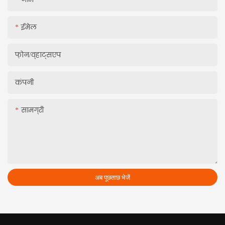
ईमेल
फ़ोन/व्हाट्सएप
कंपनी
सामग्री
अब पूछताछ भेजें