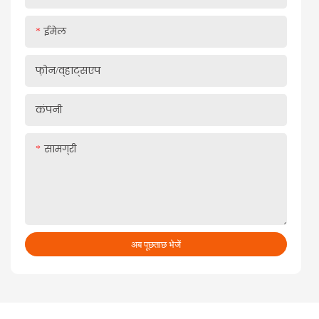
ईमेल
फ़ोन/व्हाट्सएप
कंपनी
सामग्री
अब पूछताछ भेजें