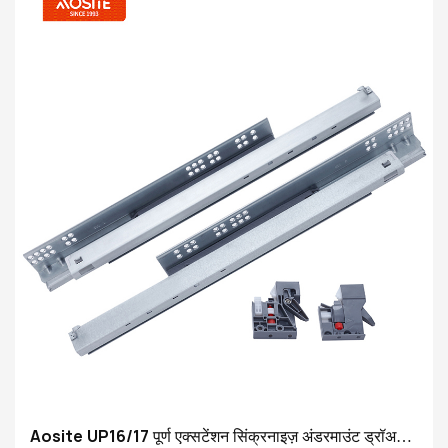
Aosite UP16/17 पूर्ण एक्सटेंशन सिंक्रनाइज़ अंडरमाउंट ड्रॉअर