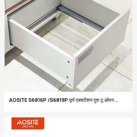
AOSITE S6816P /S6819P पूर्ण एक्सटेंशन पुश टू ओपन
अंडरमाउंट ड्रॉअर स्लाइड्स