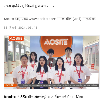
अच्छा हार्डवेयर, जिन्ली द्वारा बनाया गया
Aosite हार्डवेयर www.aosite.com पहले चीन (Jinli) हार्डवेयर
कंस्ट्रक्शन एक्सपो में दिखाई दिया। उन्नत प्रौद्योगिकी और
381
विचारों
2024
05
13
पेशेवर सेवाओं के साथ एक घरेलू हार्डवेयर निर्माता के रूप में, इसने
कई नए और पुराने ग्राहकों को रुकने के लिए आकर्षित किया!
Aosite ने 53वें चीन अंतर्राष्ट्रीय फ़र्निचर मेले में भाग लिया