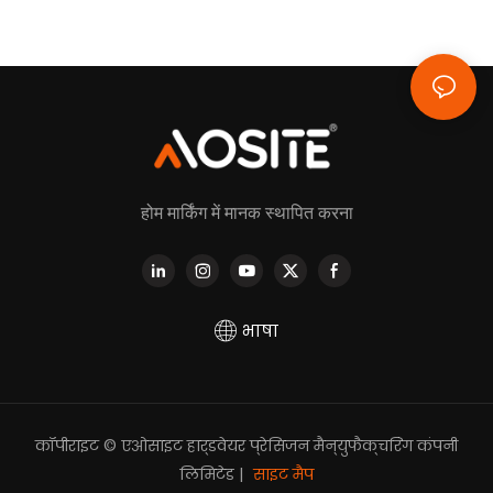
होम मार्किंग में मानक स्थापित करना
भाषा
कॉपीराइट © एओसाइट हार्डवेयर प्रेसिजन मैन्युफैक्चरिंग कंपनी
लिमिटेड |
साइट मैप