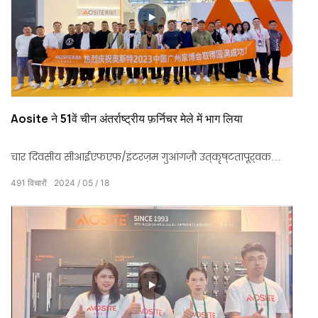
Aosite ने 51वें चीन अंतर्राष्ट्रीय फ़र्निचर मेले में भाग लिया
चार दिवसीय सीआईएफएफ/इंटरज़म गुआंगज़ौ उत्कृष्टतापूर्वक
समाप्त हुआ! AOSITE उत्पादों और सेवाओं के समर्थन और मान्यता
491
विचारों
2024
05
18
के लिए घरेलू और विदेशी व्यापारियों को धन्यवाद।