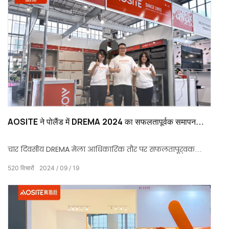
AOSITE ने पोलैंड में DREMA 2024 का सफलतापूर्वक समापन
किया
चार दिवसीय DREMA मेला आधिकारिक तौर पर सफलतापूर्वक
संपन्न हुआ। इस दावत में, जिसने वैश्विक उद्योग के विशिष्ट लोगों
520
विचारों
2024
09
19
को एक साथ लाया, AOSITE ने अपने उत्कृष्ट उत्पाद गुणवत्ता और
नवीन तकनीकी समाधानों के लिए ग्राहकों से उच्च प्रशंसा हासिल
की।