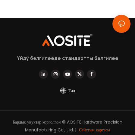
Үйдү белгилөөдө стандартты белгилөө
Тил
Бардык укуктар корголгон © AOSITE Hardware Precision
Manufacturing Co., Ltd. |
Сайттын картасы