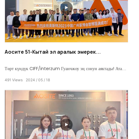
Аосите 51-Кытай эл аралык эмерек
жарманкесине катышты
Төрт күндүк CIFF/interzum Гуанчжоу эң сонун аяктады! Ата
мекендик жана чет элдик соодагерлерге AOSITE өнүмдөрүн
491
Views
2024
05
18
жана кызматтарын колдоо жана таануу үчүн рахмат.