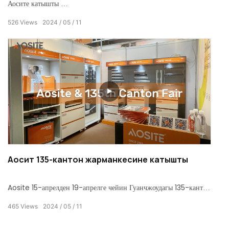
Аосите катышты
53-Кытай эл аралык эмерек жарманкеси
526
Views
2024
05
11
Гуанчжоуда 28-марттан 31-мартка чейин.
Аосит 135-кантон жарманкесине катышты
Aosite 15-апрелден 19-апрелге чейин Гуанчжоудагы 135-кантон
жарманкесине катышты.
465
Views
2024
05
11