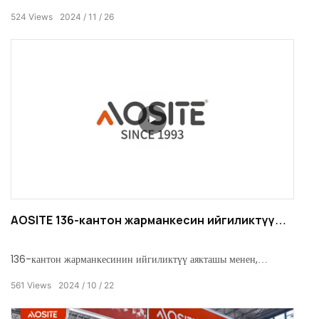
мыкты өнүмдөр жана кесипкөй команда менен жасады, бул толук
524
Views
2024
11
26
ийгиликке жетти.
AOSITE 136-кантон жарманкесин ийгиликтүү
аяктады
136-кантон жарманкесинин ийгиликтүү аякташы менен,
AOSITE биздин стендге келген ар бир кардар жана досторуна
561
Views
2024
10
22
чын жүрөктөн ыраазычылык билдирем. Дүйнөгө белгилүү
болгон бул экономикалык жана соода иш-чарасында биз бирге