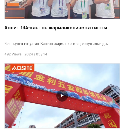
Аосит 134-кантон жарманкесине катышты
Беш күнгө созулган Кантон жарманкеси эң сонун аяктады.
Кардарларыбызга AOSITEди таанып, колдоо көрсөткөндүгү үчүн
492
Views
2024
05
14
рахмат! AOSITE кардарлардын үй жабдууларына болгон
муктаждыктарын чечүүгө абдан кубанычта.