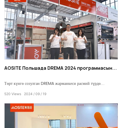
бизнестин гүлдөп-өнүгүшүнө жана инновациясына күбө
болдук.
AOSITE Польшада DREMA 2024 программасын
ийгиликтүү аяктады
Төрт күнгө созулган DREMA жарманкеси расмий түрдө
ийгиликтүү жыйынтыкталды. Дүйнөлүк өнөр жайдын
520
Views
2024
09
19
элиталарын чогулткан бул майрамда AOSITE эң сонун продукт
сапаты жана инновациялык техникалык чечимдери үчүн
кардарлардын жогорку баасын алды.