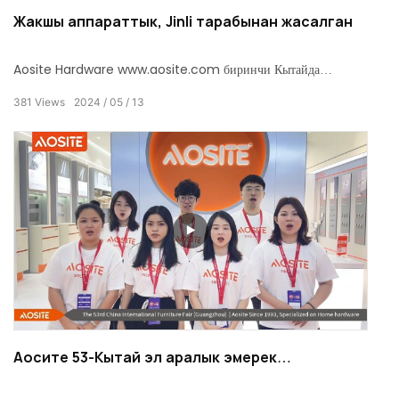
Жакшы аппараттык, Jinli тарабынан жасалган
Aosite Hardware www.aosite.com биринчи Кытайда
(Цзинли) Аппараттык курулуш ЭКСПОсунда пайда болду.
381
Views
2024
05
13
өнүккөн технологиялар жана кесиптик кызматтар менен үй
жабдууларын өндүрүүчүсү катары, ал токтотуу үчүн көптөгөн
жаңы жана эски кардарларды тартты!
Аосите 53-Кытай эл аралык эмерек
жарманкесине катышты