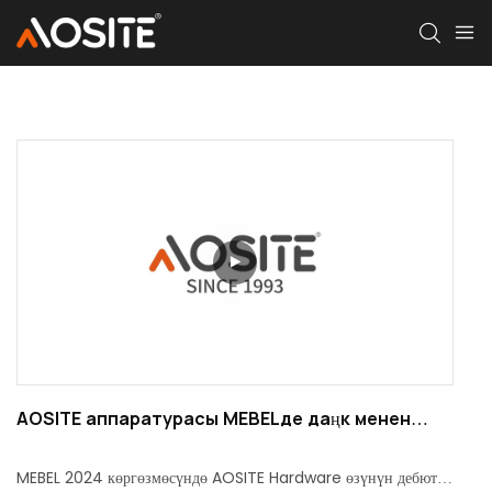
AOSITE аппаратурасы MEBELде даңк менен
аяктады 2024
MEBEL 2024 көргөзмөсүндө AOSITE Hardware өзүнүн дебютун