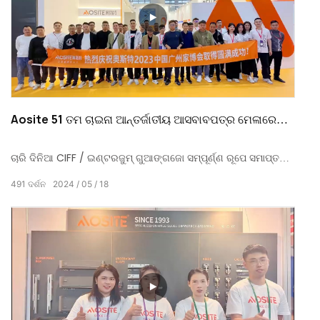
Aosite 51 ତମ ଚାଇନା ଆନ୍ତର୍ଜାତୀୟ ଆସବାବପତ୍ର ମେଳାରେ
ଯୋଗ ଦେଇଥିଲେ |
ଚାରି ଦିନିଆ CIFF / ଇଣ୍ଟରଜୁମ୍ ଗୁଆଙ୍ଗଜୋ ସମ୍ପୂର୍ଣ୍ଣ ରୂପେ ସମାପ୍ତ
ହେଲା! AOSITE ଉତ୍ପାଦ ଏବଂ ସେବାଗୁଡିକର ସମର୍ଥନ ଏବଂ ସ୍ୱୀକୃତି ପାଇଁ
491
ଦର୍ଶନ
2024
05
18
ଘରୋଇ ଏବଂ ବିଦେଶୀ ବ୍ୟବସାୟୀମାନଙ୍କୁ ଧନ୍ୟବାଦ |