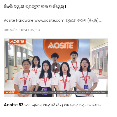
ଜିନ୍ଲି ଦ୍ୱାରା ପ୍ରସ୍ତୁତ ଭଲ ହାର୍ଡୱେର୍ |
Aosite Hardware www.aosite.com ପ୍ରଥମ ଚାଇନା (ଜିନ୍ଲି)
ହାର୍ଡୱେର୍ ନିର୍ମାଣ ଏକ୍ସପୋରେ ଦେଖାଦେଲା | ଉନ୍ନତ ଜ୍ଞାନକ technology
381
ଦର୍ଶନ
2024
05
13
ଶଳ ଏବଂ ବୃତ୍ତିଗତ ସେବା ସହିତ ଏକ ଘରୋଇ ହାର୍ଡୱେର୍ ଉତ୍ପାଦକ ଭାବରେ,
ଏହା ବନ୍ଦ କରିବାକୁ ଅନେକ ନୂତନ ଏବଂ ପୁରୁଣା ଗ୍ରାହକଙ୍କୁ ଆକର୍ଷିତ କଲା!
Aosite 53 ତମ ଚାଇନା ଆନ୍ତର୍ଜାତୀୟ ଆସବାବପତ୍ର ମେଳାରେ
ଯୋଗ ଦେଇଥିଲେ |