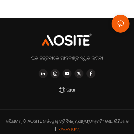
ଘର ଚିହ୍ନିବାରେ ମାନଦଣ୍ଡ ସ୍ଥିର କରିବା
ଭାଷା
କପିରାଇଟ୍ © AOSITE ହାର୍ଡୱେର୍ ପ୍ରିସିସନ୍ ମ୍ୟାନୁଫ୍ୟାକ୍ଚରିଂ କୋ., ଲିମିଟେଡ୍
|
ସାଇଟମ୍ୟାପ୍