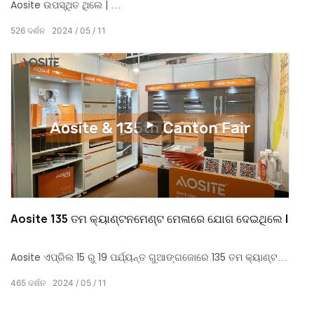
Aosite ଉପସ୍ଥିତ ଥିଲେ |
53 ତମ ଚାଇନା ଆନ୍ତର୍ଜାତୀୟ ଆସବାବପତ୍ର ମେଳା |
526
ଦର୍ଶନ
2024
05
11
ମାର୍ଚ୍ଚ 28 ରୁ 31 ପର୍ଯ୍ୟନ୍ତ ଗୁଆଙ୍ଗଜୋରେ |
Aosite 135 ତମ କ୍ୟାଣ୍ଟନମେଣ୍ଟ ମେଳାରେ ଯୋଗ ଦେଇଥିଲେ |
Aosite ଏପ୍ରିଲ 15 ରୁ 19 ପର୍ଯ୍ୟନ୍ତ ଗୁଆଙ୍ଗଜୋରେ 135 ତମ କ୍ୟାଣ୍ଟନ
ମେଳାରେ ଯୋଗ ଦେଇଥିଲେ |
465
ଦର୍ଶନ
2024
05
11