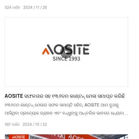
ଦଳ ସହିତ ଡେବ୍ୟୁ କରିଥିଲା, ଯାହାକି ଏକ ସମ୍ପୂର୍ଣ୍ଣ ସଫଳତା |
524
ଦର୍ଶନ
2024
11
26
AOSITE ସଫଳତାର ସହ ୧୩୬ତମ କାଣ୍ଟନ୍ ମେଳା ସମାପ୍ତ କରିଛି
୧୩୬ତମ କାଣ୍ଟନ୍ ମେଳାର ସଫଳ ସମାପ୍ତି ସହିତ, AOSITE ଆମ ବୁଥକୁ
ଆସିଥିବା ପ୍ରତ୍ୟେକ ଗ୍ରାହକ ଏବଂ ବନ୍ଧୁଙ୍କୁ ଆନ୍ତରିକ ଭାବରେ ଧନ୍ୟବାଦ
ଜଣାଇବାକୁ ଚାହୁଁଛି। ଏହି ବିଶ୍ୱ ପ୍ରସିଦ୍ଧ ଅର୍ଥନୈତିକ ଏବଂ ବାଣିଜ୍ୟ
561
ଦର୍ଶନ
2024
10
22
କାର୍ଯ୍ୟକ୍ରମରେ, ଆମେ ଏକାଠି ବ୍ୟବସାୟର ସମୃଦ୍ଧି ଏବଂ ନବସୃଜନ
ଦେଖିଲୁ।