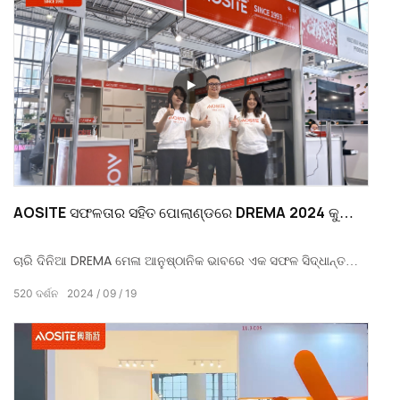
AOSITE ସଫଳତାର ସହିତ ପୋଲାଣ୍ଡରେ DREMA 2024 କୁ
ସମାପ୍ତ କଲା |
ଚାରି ଦିନିଆ DREMA ମେଳା ଆନୁଷ୍ଠାନିକ ଭାବରେ ଏକ ସଫଳ ସିଦ୍ଧାନ୍ତରେ
ପହଞ୍ଚିଲା | ଏହି ଭୋଜିରେ, ଯାହା ବିଶ୍ industry ଶିଳ୍ପର ଅଭିଜିତଙ୍କୁ
520
ଦର୍ଶନ
2024
09
19
ଏକତ୍ର କରିଥିଲା, AOSITE ଏହାର ଉତ୍କୃଷ୍ଟ ଉତ୍ପାଦ ଗୁଣ ଏବଂ ଅଭିନବ ବ
technical ଷୟିକ ସମାଧାନ ପାଇଁ ଗ୍ରାହକଙ୍କ ଦ୍ୱାରା ଉଚ୍ଚ ପ୍ରଶଂସା ଲାଭ
କଲା |