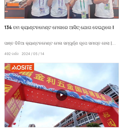
134 ତମ କ୍ୟାଣ୍ଟନମେଣ୍ଟ ମେଳାରେ ଆସିଟ୍ ଯୋଗ ଦେଇଥିଲେ |
ପାଞ୍ଚ ଦିନିଆ କ୍ୟାଣ୍ଟନମେଣ୍ଟ ମେଳା ସମ୍ପୂର୍ଣ୍ଣ ରୂପେ ସମାପ୍ତ ହେଲା |
ଆମର ଗ୍ରାହକମାନଙ୍କୁ AOSITE ର ସ୍ୱୀକୃତି ଏବଂ ସମର୍ଥନ ପାଇଁ ଧନ୍ୟବାଦ!
492
ଦର୍ଶନ
2024
05
14
AOSITE ଘରର ହାର୍ଡୱେର୍ ଆସେସୋରିଜ୍ ପାଇଁ ଗ୍ରାହକଙ୍କ ଆବଶ୍ୟକତା
ସମାଧାନ କରି ବହୁତ ଖୁସି |