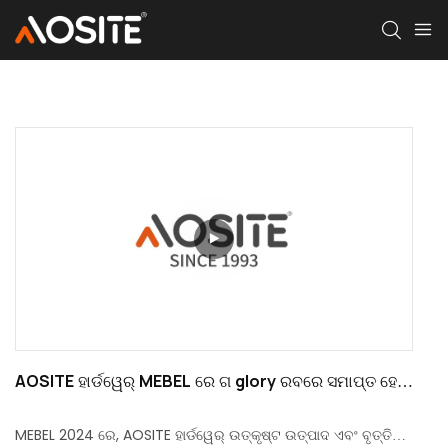
AOSITE ହାର୍ଡୱେର୍ MEBEL ରେ ଗ glory ରବରେ ସମାପ୍ତ ହେଲା
| 2024
MEBEL 2024 ରେ, AOSITE ହାର୍ଡୱେର୍ ଉତ୍କୃଷ୍ଟ ଉତ୍ପାଦ ଏବଂ ବୃତ୍ତିଗତ