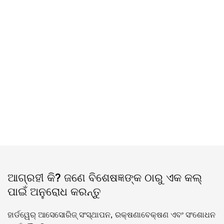
ଆଗ୍ରହୀ କି? ଜଣେ ବିଶେଷଜ୍ଞଙ୍କ ଠାରୁ ଏକ କଲ୍
ପାଇଁ ଅନୁରୋଧ କରନ୍ତୁ
ହାର୍ଡୱେର୍ ଆସେସୋରିଜ୍ ସଂସ୍ଥାପନ, ​​ରକ୍ଷଣାବେକ୍ଷଣ ଏବଂ ସଂଶୋଧନ