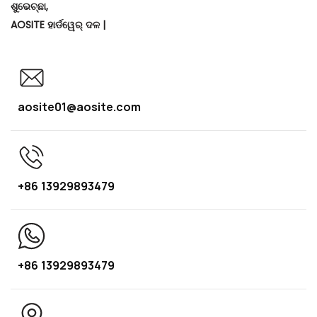
ଶୁଭେଚ୍ଛା,
AOSITE ହାର୍ଡୱେର୍ ଦଳ |
aosite01@aosite.com
+86 13929893479
+86 13929893479