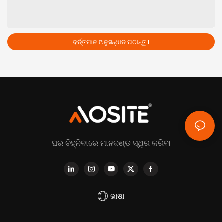
ବର୍ତ୍ତମାନ ଅନୁସନ୍ଧାନ ପଠାନ୍ତୁ |
ଘର ଚିହ୍ନିବାରେ ମାନଦଣ୍ଡ ସ୍ଥିର କରିବା
ଭାଷା