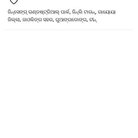
ଜିନ୍ସେଙ୍ଗ୍ ଇଣ୍ଡଷ୍ଟ୍ରିଆଲ୍ ପାର୍କ, ଜିନ୍ଲି ଟାଉନ୍, ଗାୟୋୟା
ଜିଲ୍ଲା, ଜାଓକିଙ୍ଗ ସହର, ଗୁଆଙ୍ଗଡୋଙ୍ଗ, ଚୀନ୍