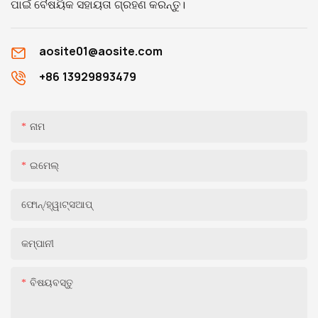
ପାଇଁ ବୈଷୟିକ ସହାୟତା ଗ୍ରହଣ କରନ୍ତୁ।
aosite01@aosite.com
+86 13929893479
ନାମ
ଇମେଲ୍
ଫୋନ୍/ହ୍ୱାଟ୍ସଆପ୍
କମ୍ପାନୀ
ବିଷୟବସ୍ତୁ