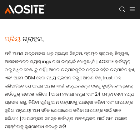
ପ୍ରିୟ
ଗ୍ରାହକ,
ଯଦି ଆପଣ ଉଚ୍ଚମାନର ଧାତୁ ଡ୍ରୟର ସିଷ୍ଟମ, ଡ୍ରୟର ସ୍ଲାଇଡ୍, ହିଙ୍ଗୁଳା,
ଆସବାବପତ୍ର ଗ୍ୟାସ୍ ings ରଣା ଇତ୍ୟାଦି ଖୋଜୁଛନ୍ତି | AOSITE ହାର୍ଡୱେର୍
ଠାରୁ ଅଧିକ ଦେଖନ୍ତୁ ନାହିଁ | ଆମର ଉତ୍ପାଦଗୁଡିକ ଯତ୍ନର ସହିତ ଉତ୍ପାଦିତ ହୁଏ,
ଏବଂ ଆମେ ODM ସେବା ମଧ୍ୟ ପ୍ରଦାନ କରୁ | ଆପଣ ବିଶ୍ trust ାସ
କରିପାରିବେ ଯେ ଆପଣ ଆମର ଜ୍ଞାନୀ ଉତ୍ପାଦକଙ୍କ ଦଳରୁ ବୃତ୍ତିଗତ-ଗ୍ରେଡ୍
ହାର୍ଡୱେର୍ ଗ୍ରହଣ କରିବେ | ଆମେ ମାଗଣା ନମୁନା ଏବଂ 24 ଘଣ୍ଟା ସେବା ମଧ୍ୟ
ପ୍ରଦାନ କରୁ, କିଣିବା ପୂର୍ବରୁ ଆମ ଉତ୍ପାଦକୁ ପରୀକ୍ଷା କରିବା ଏବଂ ଆପଣଙ୍କ
ସୁବିଧା ଅନୁଯାୟୀ ଆମ ସହିତ ଯୋଗାଯୋଗ କରିବା ଆପଣଙ୍କ ପାଇଁ ସହଜ
କରିଥାଏ | ଆପଣଙ୍କର ସମସ୍ତ ହାର୍ଡୱେର ଆବଶ୍ୟକତା ପାଇଁ ଆମ ପାଖରେ
ପହଞ୍ଚିବାକୁ କୁଣ୍ଠାବୋଧ କରନ୍ତୁ ନାହିଁ!