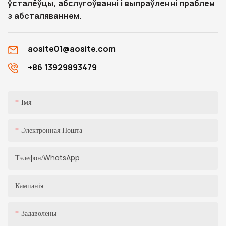
ўсталёўцы, абслугоўванні і выпраўленні праблем
з абсталяваннем.
aosite01@aosite.com
+86 13929893479
Імя
Электронная Пошта
Тэлефон/WhatsApp
Кампанія
Задаволены