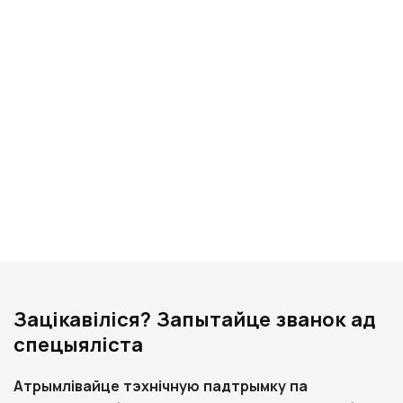
Зацікавіліся? Запытайце званок ад
спецыяліста
Атрымлівайце тэхнічную падтрымку па