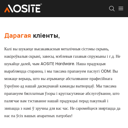
Дарагая
кліенты,
Калі вы шукаеце высакаякасныя металічныя сістэмы скрынь,
накіроўвалыя скрыні, завесы, мэблевыя газавыя спружыны і г.д. Не
шукайце далей, чым AOSITE Hardware. Наша прадукцыя
вырабляецца старанна, і мы таксама прапануем паслугі ODM. Вы
можаце верыць, што вы атрымаеце абсталяванне прафесійнага
ўзроўню ад нашай дасведчанай каманды вытворцаў. Мы таксама
прапануем бясплатныя ўзоры і кругласутачнае абслугоўванне, што
палягчае вам тэставанне нашай прадукцыі перад пакупкай і
звязацца з намі ў зручны для вас час. Не саромейцеся звяртацца да
нас па ўсіх вашых апаратных патрэбах!