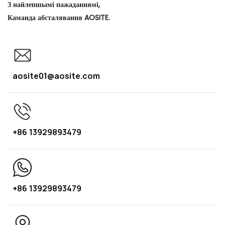
З найлепшымі пажаданнямі,
Каманда абсталявання AOSITE.
aosite01@aosite.com
+86 13929893479
+86 13929893479