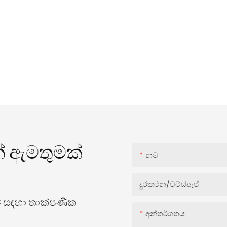
් ඇමතුමක්
නම
දුරකථන/වට්ස්ඇප්
ීම සඳහා තාක්ෂණික
අන්තර්ගතය