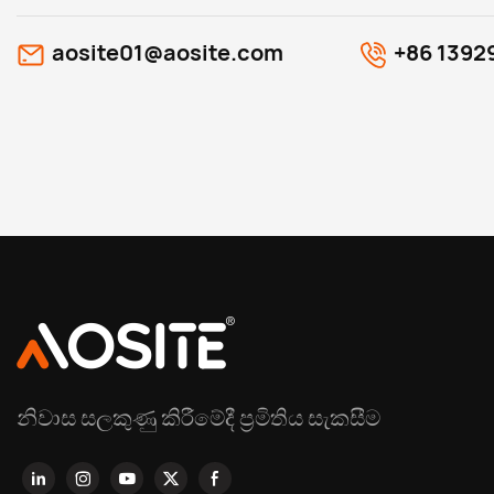
aosite01@aosite.com
+86 1392
නිවාස සලකුණු කිරීමේදී ප්‍රමිතිය සැකසීම