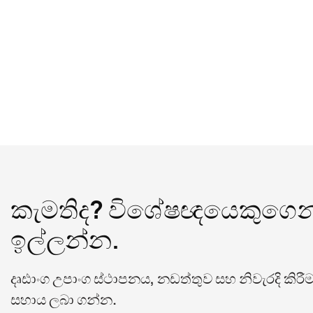
කැමතිද? විශේෂඥයෙකුගෙන
ඉල්ලන්න.
දෘඪාංග උපාංග ස්ථාපනය, නඩත්තුව සහ නිවැරදි කිර
සහාය ලබා ගන්න.