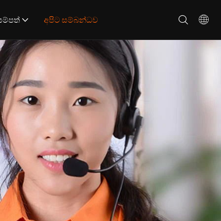
සම්පත්
අපිට සම්බන්ධව