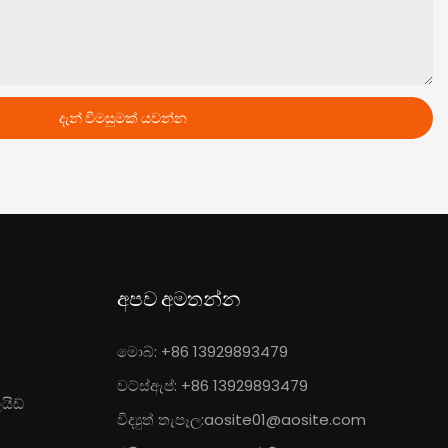
දැන් විමසුමක් යවන්න
අපව අමතන්න
මොබ්: +86 13929893479
වට්ස්ඇප්: +86 13929893479
යිඩ්
විද්‍යුත් තැපෑල:
aosite01@aosite.com