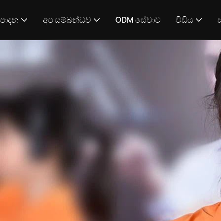
්පාදන
අප සම්බන්ධව
ODM සේවාව
වීඩිය