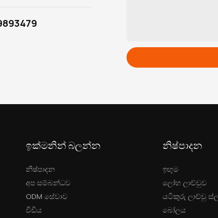
9893479
ඉක්මනින් බලන්න
නිෂ්පාදන
නිෂ්පාදන
ඉඟුම
අප සම්බන්ධව
ලෝහ ලාච්චුව
ODM සේවාව
යටිකුරු ලාච්චු ස්ල
වීඩිය
බෝලය