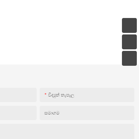
විද්‍යුත් තැපෑල
සමාගම