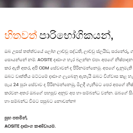
හිතවත්
පාරිභෝගිකයන්,
ඔබ උසස් තත්ත්වයේ ලෝහ ලාච්චු පද්ධති, ලාච්චු ස්ලයිඩ, සරනේරු, 
සොයන්නේ නම්. AOSITE දෘඪාංග හැර බලන්න එපා. අපගේ නිෂ්පාදන
කර ඇති අතර, අපි ODM සේවාවන් ද පිරිනමන්නෙමු. අපගේ දැනුමැති
ඔබට වෘත්තීය මට්ටමේ දෘඪාංග ලැබෙනු ඇතැයි ඔබට විශ්වාස කළ හ
පැය 24 පුරා සේවාව ද පිරිනමන්නෙමු, මිලදී ගැනීමට පෙර අපගේ නිෂ
කරවන අතර ඔබගේ පහසුව අනුව අප හා සම්බන්ධ වන්න. ඔබගේ සියල
හා සම්බන්ධ වීමට පසුබට නොවන්න!
සුභ පතමින්,
AOSITE දෘඪාංග කණ්ඩායම.