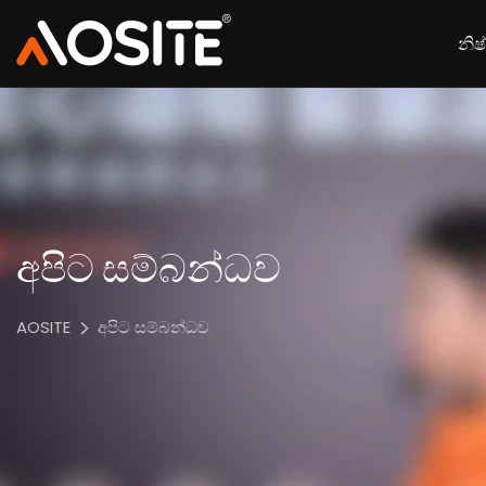
නිෂ
අපිට සම්බන්ධව
AOSITE
අපිට සම්බන්ධව