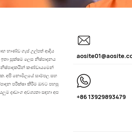
ගෘහ භාණ්ඩ ගෑස් උල්පත් ආදිය
aosite01@aosite.c
 ඉතා සූක්ෂම ලෙස නිෂ්පාදනය
 නිෂ්පාදකයින් කණ්ඩායමෙන්
ැක. අපි නොමිලයේ සාම්පල සහ
්පාදන පරීක්ෂා කිරීම ඔබට පහසු
ුම දෘඩාංග අවශ්‍යතා සඳහා අප
+86 13929893479