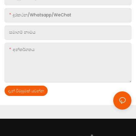
දුරකථන/Whatsapp/WeChat
සමාගම් නාමය
අන්තර්ගතය
දැන් විමසුමක් යවන්න