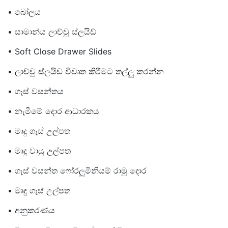
• බෝලය
• සාමාන්ය ලාච්චු ස්ලයිඩ්
• Soft Close Drawer Slides
• ලාච්චු ස්ලයිඩ විවෘත කිරීමට තල්ලු කරන්න
• ගෑස් වසන්තය
• නැමීමේ දොර ආධාරකය
• මෘදු ගෑස් උල්පත
• මෘදු වායු උල්පත
• ගෑස් වසන්ත ෆෝරලුමිනියම් රාමු දොර
• මෘදු ගෑස් උල්පත
• අනුකරණය