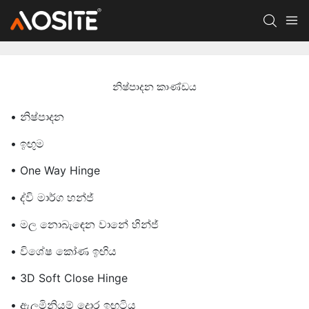
නිෂ්පාදන කාණ්ඩය
• නිෂ්පාදන
• ඉඟුම
• One Way Hinge
• ද්වි මාර්ග හන්ජ්
• මල නොබැඳෙන වානේ හින්ජ්
• විශේෂ කෝණ ඉඟිය
• 3D Soft Close Hinge
• ඇලුමිනියම් දොර ඉඟටිය