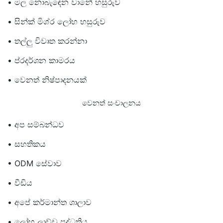
• මල නොබැඳෙන වානේ හසුරුව
• සින්ක් මිශ්ර ලෝහ හසුරුව
• තල්ලු විවෘත කරන්නා
• ප්රදර්ශන කාමරය
• වෙනත් නිෂ්පාදනයක්
වෙනත් සංචාලනය
• අප සම්බන්ධව
• සහතිකය
• ODM සේවාව
• වීඩිය
• අපේ කර්මාන්ත ශාලාව
• ලෝහ ලාච්චු පද්ධතිය