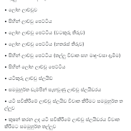
• ලෝහ ලාච්චුව
• සිහින් ලාච්චු පෙට්ටිය
• ලෝහ ලාච්චු පෙට්ටිය (වටකුරු තීරුව)
• ලෝහ ලාච්චු පෙට්ටිය (හතරැස් තීරුව)
• සිහින් ලාච්චු පෙට්ටිය (තල්ලු විවෘත සහ මෘදු-වසා දැමීම)
• සිහින් ලෝහ ලාච්චු පෙට්ටිය
• යටිකුරු ලාච්චු ස්ලයිඩ්
• සමමුහුර්ත ඩැම්පින් සැඟවුණු ලාච්චු ස්ලයිඩරය
• යටි සවිකිරීමේ ලාච්චු ස්ලයිඩ විවෘත කිරීමට සමමුහුර්ත ත
ල්ලුව
• කුෂන් කරන ලද යටි සවිකිරීමේ ලාච්චු ස්ලයිඩරය විවෘත
කිරීමට සමමුහුර්ත තල්ලුව