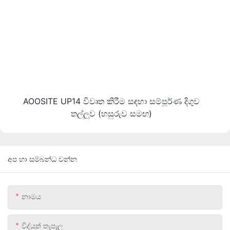
AOOSITE UP14 විවෘත කිරීම සඳහා සම්පූර්ණ දිගුව
තල්ලුව (හසුරුව සමඟ)
අප හා සම්බන්ධ වන්න
නාමය
විද්යුත් තැපෑල