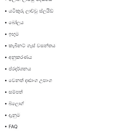
• යටිකුරු ලාච්චු ස්ලයිඩ්
• බෝලය
• ඉඟුම
• කැබිනට් ගෑස් වසන්තය
• අනුකරණය
• ප්රදර්ශනය
• වෙනත් දෘඪාංග උපාංග
• සම්පත්
• බ්ලොග්
• දැනුම
• FAQ