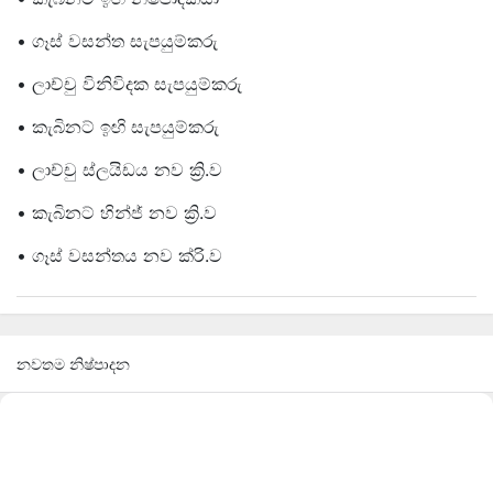
• ගෑස් වසන්ත සැපයුම්කරු
• ලාච්චු විනිවිදක සැපයුම්කරු
• කැබිනට් ඉඟි සැපයුම්කරු
• ලාච්චු ස්ලයිඩය නව ක්‍රි.ව
• කැබිනට් හින්ජ් නව ක්‍රි.ව
• ගෑස් වසන්තය නව ක්රි.ව
නවතම නිෂ්පාදන