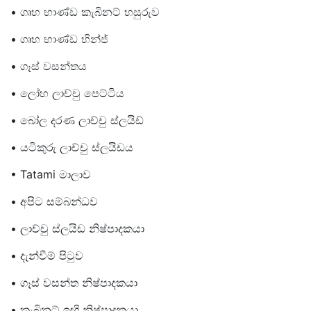
• ගෘහ භාණ්ඩ කැබිනට් හසුරුව
• ගෘහ භාණ්ඩ හින්ජ්
• ගෑස් වසන්තය
• ලෝහ ලාච්චු පෙට්ටිය
• බෝල දරණ ලාච්චු ස්ලයිඩ්
• යටිකුරු ලාච්චු ස්ලයිඩය
• Tatami මාලාව
• අපිට සම්බන්ධව
• ලාච්චු ස්ලයිඩ නිෂ්පාදකයා
• දැන්වීම් පිටුව
• ගෑස් වසන්ත නිෂ්පාදකයා
• කැබිනට් ඉඟි නිෂ්පාදකයා