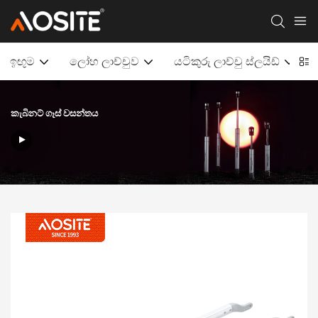
ඉඟුම
ලෝහ ලාච්චුව
යටිකුරු ලාච්චු ස්ලයිඩ්
කැබිනට් ගෑස් වසන්තය