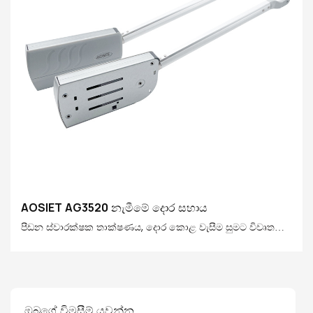
AOSIET AG3520 නැමීමේ දොර සහාය
පීඩන ස්වාරක්ෂක තාක්ෂණය, දොර කොළ වැසීම සුමට විවෘත
කිරීම සහ වසා දැමීම සඳහා පීඩන ස්වාරක්ෂක තාක්ෂණය භාවිතා
කිරීම සඳහා විෙශේෂෙයන් ෙබදාදින සහයෝගය. ගෘහස්ථ
භාවිතයේ පහසුව, ස්ථාපනය කිරීමට පහසු සහ පහසු කිරීම පහසු
කිරීම, ස්ථාපනය කිරීම පහසු කිරීම සහ වැඩි දියුණු කිරීම සඳහා සුදුසු
ඔබගේ විමසීම් යවන්න