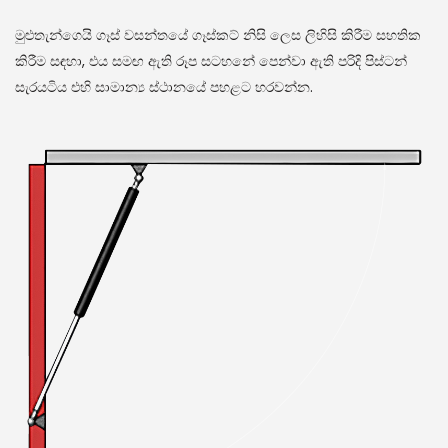
මුළුතැන්ගෙයි ගෑස් වසන්තයේ ගෑස්කට් නිසි ලෙස ලිහිසි කිරීම සහතික
කිරීම සඳහා, එය සමඟ ඇති රූප සටහනේ පෙන්වා ඇති පරිදි පිස්ටන්
සැරයටිය එහි සාමාන්‍ය ස්ථානයේ පහළට හරවන්න.