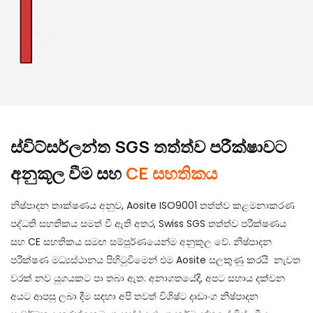
ස්විට්සර්ලන්ත SGS තත්ත්ව පරීක්ෂාවට
අනුකූල වීම සහ
CE සහතිකය
නිෂ්පාදන තාක්ෂණය අනුව, Aosite ISO9001 තත්ත්ව කළමනාකරණ
පද්ධති සහතිකය සමත් වී ඇති අතර, Swiss SGS තත්ත්ව පරීක්ෂණය
සහ CE සහතිකය සමඟ සම්පුර්ණයෙන්ම අනුකූල වේ. නිෂ්පාදන
පරීක්ෂණ මධ්‍යස්ථානය පිහිටුවීමෙන් එම Aosite සලකුණු කරයි නැවත
වරක් නව යුගයකට පා තබා ඇත. අනාගතයේදී, අපට සහාය දක්වන
අයට ආපසු ලබා දීම සඳහා අපි තවත් විශිෂ්ට දෘඩාංග නිෂ්පාදන