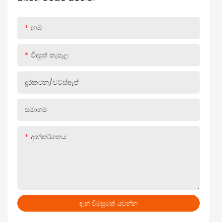
ය
නම
විද්‍යුත් තැපෑල
දුරකථන/වට්ස්ඇප්
සමාගම
අන්තර්ගතය
දැන් විමසුමක් යවන්න