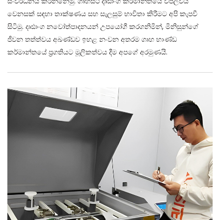
සංවර්ධනය කරන්නෙමු. ගෘහස්ථ දෘඪාංග කර්මාන්තයේ විප්ලවීය
වෙනසක් සඳහා තාක්ෂණය සහ සැලසුම් භාවිතා කිරීමට අපි කැපවී
සිටිමු. දෘඪාංග නවෝත්පාදනයන් උපයෝගී කරගනිමින්, මිනිසුන්ගේ
ජීවන තත්ත්වය අඛණ්ඩව ඉහළ නංවන අතරම ගෘහ භාණ්ඩ
කර්මාන්තයේ ප්‍රගතියට මූලිකත්වය දීම අපගේ අරමුණයි.