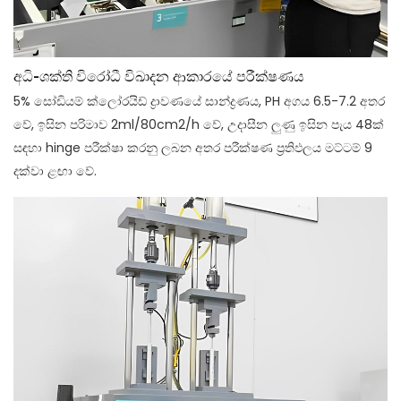
අධි-ශක්ති විරෝධී විඛාදන ආකාරයේ පරීක්ෂණය
5% සෝඩියම් ක්ලෝරයිඩ් ද්‍රාවණයේ සාන්ද්‍රණය, PH අගය 6.5-7.2 අතර
වේ, ඉසින පරිමාව 2ml/80cm2/h වේ, උදාසීන ලුණු ඉසින පැය 48ක්
සඳහා hinge පරීක්ෂා කරනු ලබන අතර පරීක්ෂණ ප්‍රතිඵලය මට්ටම් 9
දක්වා ළඟා වේ.