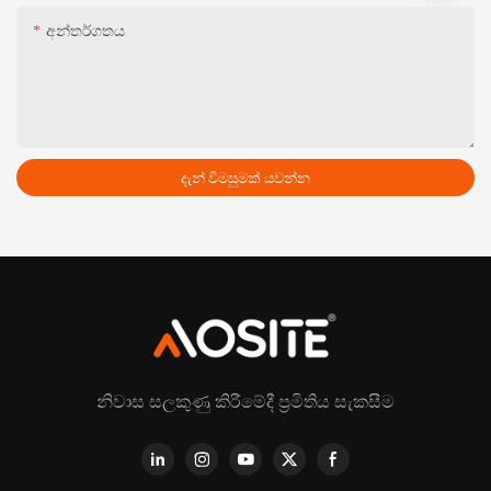
අන්තර්ගතය
දැන් විමසුමක් යවන්න
නිවාස සලකුණු කිරීමේදී ප්‍රමිතිය සැකසීම