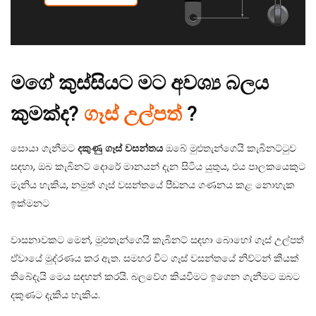
මගේ කුස්සියට මට අවශ්‍ය බලය
කුමක්ද?
ගෑස් උල්පත්
?
සොයා ගැනීමට
දකුණු ගෑස් වසන්තය
ඔබේ මුළුතැන්ගෙයි කැබිනට්ටුව
සඳහා, ඔබ කැබිනට් දොරේ මානයන් දැන සිටිය යුතුය, එය පාලකයෙකුට
මැනිය හැකිය, නමුත් ගෑස් වසන්තයේ පීඩනය ගණනය කළ නොහැක
ඉක්මනට
වාසනාවකට මෙන්, මුළුතැන්ගෙයි කැබිනට් සඳහා බොහෝ ගෑස් උල්පත්
ඒවායේ මුද්රණය කර ඇත. සමහර විට ගෑස් වසන්තයේ නිව්ටන් කීයක්
තිබේදැයි මෙය සඳහන් කරයි. බලවේග කියවීමට ඉගෙන ගැනීමට ඔබට
දකුණට දැකිය හැකිය.