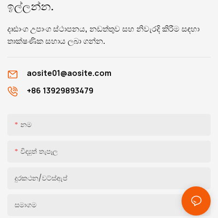
ඉල්ලන්න.
දෘඪාංග උපාංග ස්ථාපනය, නඩත්තුව සහ නිවැරදි කිරීම සඳහා
තාක්ෂණික සහාය ලබා ගන්න.
aosite01@aosite.com
+86 13929893479
නම
විද්‍යුත් තැපෑල
දුරකථන/වට්ස්ඇප්
සමාගම