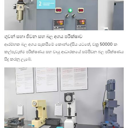
ගුවන් සහා ජීවන සහ බල අගය පරීක්ෂාව
ආරම්භක බල අගය සැකසීමේ කොන්දේසිය යටතේ, චක්‍ර 50000 ක
කල්පැවැත්ම පරීක්ෂණය සහ වායු ආධාරකයේ සම්පීඩන බල පරීක්ෂණය
සිදු කරනු ලැබේ.