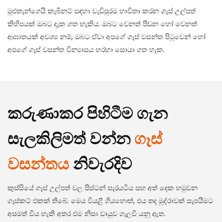
මුළුතැන්ගෙයි කැබිනට් සඳහා වැඩිපුරම භාවිතා කරන ගෑස් උල්පත්
කිහිපයක් ඔබට දැක ගත හැකිය. ඔබට වෙනත් පීඩන හෝ වෙනත්
ආඝාතයක් අවශ්‍ය නම්, ඔබට ඒවා අපගේ ගෑස් වසන්ත පිටුවෙන් හෝ
අපගේ ගෑස් වසන්ත වින්‍යාසය හරහා සොයා ගත හැක.
කරුණාකර පිහිටීම ගැන
සැලකිලිමත් වන්න
ගෑස්
වසන්තය
නිවැරදිව
කුස්සියේ ගෑස් උල්පත් වල පිස්ටන් සැරයටිය සහ අත් දෙක හමුවන
ගෑස්කට් එකක් තිබේ. මෙය වියළී ගියහොත්, එය තද මුද්රාවක් සැපයීමට
අසමත් විය හැකි අතර එම නිසා වායුව ගැලවී යනු ඇත.