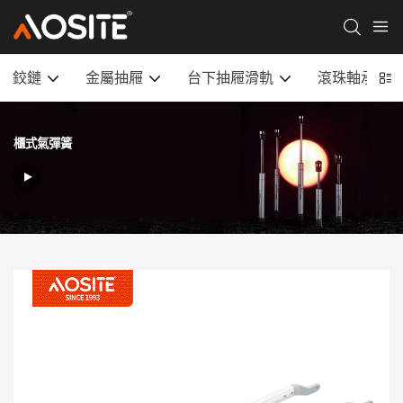
鉸鏈
金屬抽屜
台下抽屜滑軌
滾珠軸承滑
櫃式氣彈簧