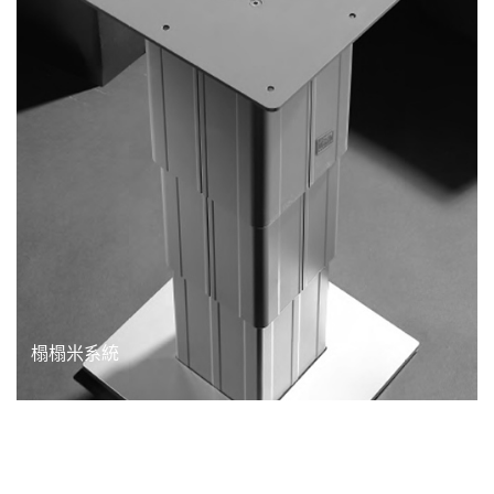
榻榻米系統