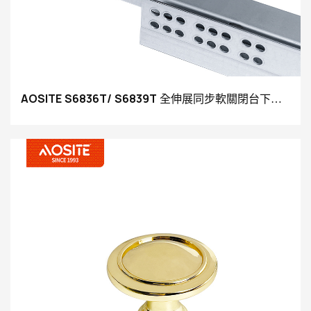
AOSITE S6836T/ S6839T 全伸展同步軟關閉台下抽
屜滑軌（附3D手把）