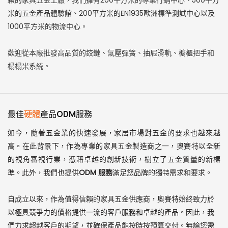
賴的家具五金工廠，我們擁有200平方米的專業行銷中心、500平方
米的五金產品體驗館、200平方米的EN1935歐洲標準測試中心以及
1000平方米的物流中心。
歡迎從本廠批發高品質的鉸鏈、氣壓彈簧、抽屜滑軌、櫥櫃把手和
榻榻米系統。
最佳
硬體
產品ODM服務
如今，隨著五金業的快速發展，家居市場對五金的要求也越來越
高。在此背景下，作為專業的家具五金製造商之一，奧賽特以全新
的視角審視行業，憑藉卓越的創新技術，樹立了五金質量的新標
準。此外，我們也提供
OD
M 服務
滿足您品牌的獨特需求和要求。
自成立以來，作為值得信賴的家具五金供應商，奧賽特始終致力於
以極具競爭力的價格提供一流的客戶服務和卓越的產品。因此，我
們力求超越客戶的期望，並確保產品能按時按預算交付。無論您需