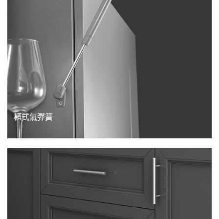
櫃式氣彈簧