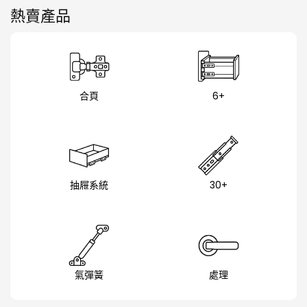
熱賣產品
合頁
6+
抽屜系統
30+
氣彈簧
處理