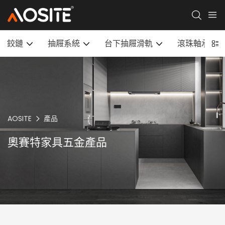
鉸鏈
抽屜系統
台下抽屜滑軌
滾珠軸承滑
AOSITE
產品
奧賽特家具五金產品