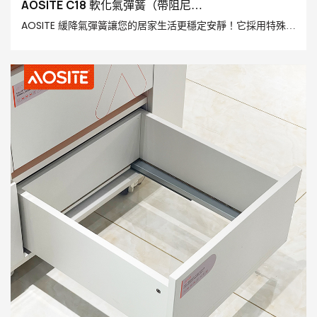
AOSITE C18 軟化氣彈簧（帶阻尼
器）-1785399021251722
AOSITE 緩降氣彈簧讓您的居家生活更穩定安靜！它採用特殊設
計的調節功能，讓您可以根據個人需求自訂關門速度和緩衝力
度。此外，它運用先進的緩衝技術，有效減緩門的關閉速度，
防止突然關閉造成安全隱患，同時降低噪音，營造寧靜舒適的
居家環境。