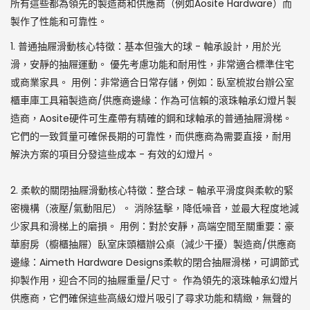
所有這些都為領先的製造商和供應商（例如Aosite Hardware）而
製作了性能和可靠性。
1. 普通抽屜滑動核心特徵：基本但強大的球 - 軸承設計，用於光
滑，安靜的抽屜運動。 優先考慮功能和耐用性，非常適合標準住宅
或商業家具。 用例：非常適合日常存儲，例如：臥室梳妝台辦公室
櫃車庫工具箱製造商/供應商邊緣：作為可信賴的滾珠軸承幻燈片製
造商，Aosite硬件可生產帶有精確的鋼和球軸承的普通抽屜滑梯。
它們的一致質量可確保長期的可靠性，而供應商為需要直接，耐用
解決方案的項目分發這些成本 - 有效的幻燈片。
2. 柔軟的關閉抽屜滑動核心特徵：整合球 - 軸承平滑度與柔軟的緊
密機構（液壓/氣動阻尼）。 消除猛擊，降低噪音，並最大程度地減
少家具和滑梯上的磨損。 用例：對於安靜，高端空間至關重要：豪
華廚房（櫥櫃抽屜）臥室床頭櫃辦公桌（減少干擾）製造商/供應商
邊緣：Aimeth Hardware Designs柔軟的閉合抽屜滑梯，可調節式
抑製作用，迎合不同的抽屜重量/尺寸。 作為領先的滾珠軸承幻燈片
供應商，它們確保這些高級幻燈片吸引了尋求功能和精緻，無聲的