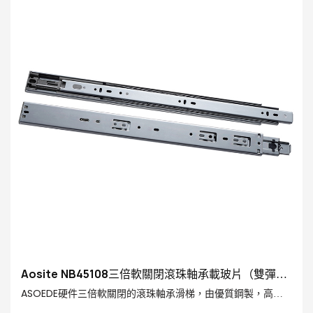
Aosite NB45108三倍軟關閉滾珠軸承載玻片（雙彈簧
設計）
ASOEDE硬件三倍軟關閉的滾珠軸承滑梯，由優質鋼製，高精
度滾珠軸承和雙彈簧軟粘合機構製成，有效地降低了噪音，提