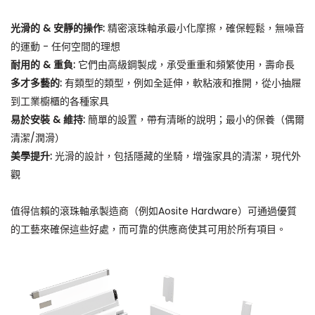
光滑的 & 安靜的操作:
精密滾珠軸承最小化摩擦，確保輕鬆，無噪音
的運動 - 任何空間的理想
耐用的 & 重負:
它們由高級鋼製成，承受重重和頻繁使用，壽命長
多才多藝的:
有類型的類型，例如全延伸，軟粘液和推開，從小抽屜
到工業櫥櫃的各種家具
易於安裝 & 維持:
簡單的設置，帶有清晰的說明；最小的保養（偶爾
清潔/潤滑）
美學提升:
光滑的設計，包括隱藏的坐騎，增強家具的清潔，現代外
觀
值得信賴的滾珠軸承製造商（例如Aosite Hardware）可通過優質
的工藝來確保這些好處，而可靠的供應商使其可用於所有項目。