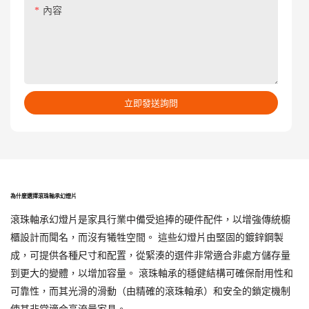
內容
立即發送詢問
為什麼選擇滾珠軸承幻燈片
滾珠軸承幻燈片是家具行業中備受追捧的硬件配件，以增強傳統櫥
櫃設計而聞名，而沒有犧牲空間。 這些幻燈片由堅固的鍍鋅鋼製
成，可提供各種尺寸和配置，從緊湊的選件非常適合非處方儲存量
到更大的變體，以增加容量。 滾珠軸承的穩健結構可確保耐用性和
可靠性，而其光滑的滑動（由精確的滾珠軸承）和安全的鎖定機制