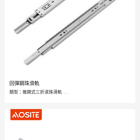
回彈鋼珠滑軌
類型：推開式三折滾珠滑軌
載重量：45kgs
可選尺寸：250mm-600mm
安裝間隙：12。7±0.2 毫米
管道表面處理：鍍鋅/電泳黑
材質：強化冷軋鋼板