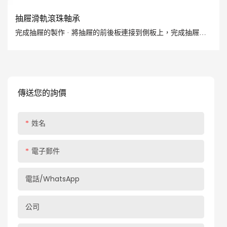
抽屜滑軌滾珠軸承
完成抽屜的製作 · 將抽屜的前後板連接到側板上，完成抽屜箱
的剩餘部分。我喜歡用斜孔連接，但你也可以用釘子和膠水，
或者用約 2 英寸的自攻螺絲。 · 將底板連接到抽屜側板、前後
板。我通常使用 1/4 英寸的螺絲…
傳送您的詢價
姓名
電子郵件
電話/WhatsApp
公司