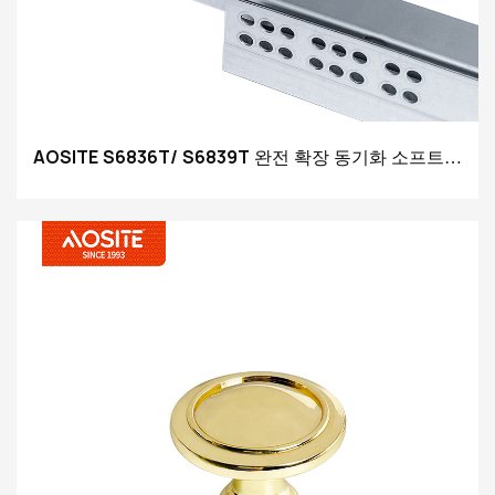
AOSITE S6836T/ S6839T 완전 확장 동기화 소프트
클로징 언더마운트 서랍 슬라이드(3D 핸들 포함)