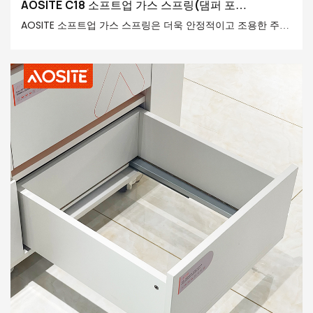
AOSITE C18 소프트업 가스 스프링(댐퍼 포
함)-1785399021251722
AOSITE 소프트업 가스 스프링은 더욱 안정적이고 조용한 주거
환경을 선사합니다! 특별히 설계된 조절 기능을 통해 사용자의
필요에 맞춰 문 닫힘 속도와 완충 강도를 조절할 수 있습니다.
또한, 첨단 완충 기술을 적용하여 문의 닫힘 속도를 효과적으로
늦춰 갑작스러운 닫힘으로 인한 안전사고를 예방하고, 소음을
줄여 조용하고 쾌적한 실내 환경을 조성합니다.