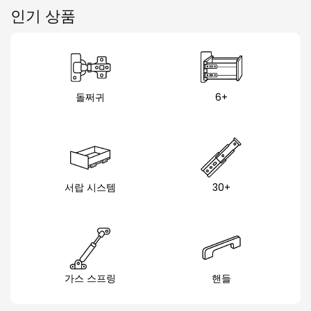
인기 상품
돌쩌귀
6+
서랍 시스템
30+
가스 스프링
핸들