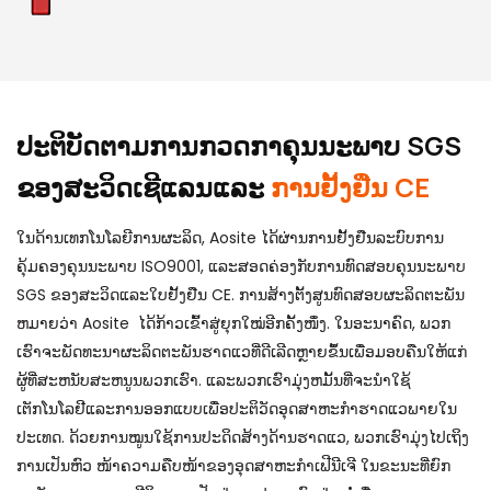
ປະຕິບັດຕາມການກວດກາຄຸນນະພາບ SGS
ຂອງສະວິດເຊີແລນແລະ
ການຢັ້ງຢືນ CE
ໃນດ້ານເທກໂນໂລຍີການຜະລິດ, Aosite ໄດ້ຜ່ານການຢັ້ງຢືນລະບົບການ
ຄຸ້ມຄອງຄຸນນະພາບ ISO9001, ແລະສອດຄ່ອງກັບການທົດສອບຄຸນນະພາບ
SGS ຂອງສະວິດແລະໃບຢັ້ງຢືນ CE. ການສ້າງຕັ້ງສູນທົດສອບຜະລິດຕະພັນ
ຫມາຍວ່າ Aosite ໄດ້ກ້າວເຂົ້າສູ່ຍຸກໃໝ່ອີກຄັ້ງໜຶ່ງ. ໃນອະນາຄົດ, ພວກ
ເຮົາຈະພັດທະນາຜະລິດຕະພັນຮາດແວທີ່ດີເລີດຫຼາຍຂຶ້ນເພື່ອມອບຄືນໃຫ້ແກ່
ຜູ້ທີ່ສະຫນັບສະຫນູນພວກເຮົາ. ແລະພວກເຮົາມຸ່ງຫມັ້ນທີ່ຈະນໍາໃຊ້
ເຕັກໂນໂລຢີແລະການອອກແບບເພື່ອປະຕິວັດອຸດສາຫະກໍາຮາດແວພາຍໃນ
ປະເທດ. ດ້ວຍການໝູນໃຊ້ການປະດິດສ້າງດ້ານຮາດແວ, ພວກເຮົາມຸ່ງໄປເຖິງ
ການເປັນຫົວ ໜ້າຄວາມຄືບໜ້າຂອງອຸດສາຫະກຳເຟີນີເຈີ ໃນຂະນະທີ່ຍົກ