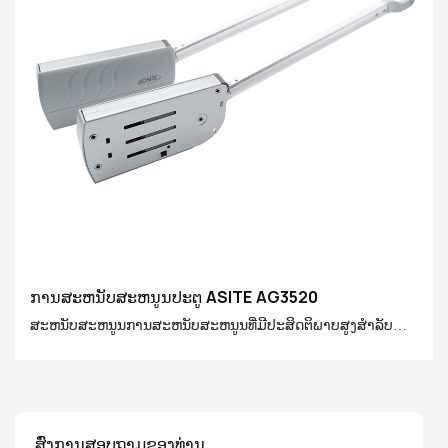
ການສະຫນັບສະຫນູນປະຕູ ASITE AG3520
ສະຫນັບສະຫນູນການສະຫນັບສະຫນູນທີ່ມີປະສິດຕິພາບສູງສໍາລັບ
ປະຕູພັບ, ໂດຍໃຊ້ເທັກໂນໂລຢີປ້ອງກັນຄວາມກົດດັນເພື່ອໃຫ້ໄດ້ເປີດລຽບ
ແລະປິດໃບປະຕູ. ເຫມາະສໍາລັບວັດສະດຸກະດານປະຕູ, ງ່າຍຕໍ່ການຕິດ
ຕັ້ງ, ແລະປັບປຸງຄວາມສະດວກສະບາຍແລະຄວາມປອດໄພຂອງການ
ນໍາໃຊ້ເຮືອນ
ສົ່ງການສອບຖາມຂອງທ່ານ