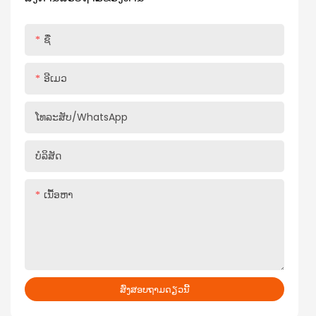
ຊື່
ອີເມວ
ໂທລະສັບ/whatsApp
ບໍລິສັດ
ເນື້ອຫາ
ສົ່ງສອບຖາມດຽວນີ້