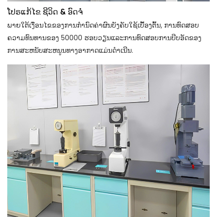
ໂປຣແກ້ໄຂ ຊີວິດ & ອົດຈໍ່
ພາຍໃຕ້ເງື່ອນໄຂຂອງການກໍານົດຄ່າຜົນບັງຄັບໃຊ້ເບື້ອງຕົ້ນ, ການທົດສອບ
ຄວາມທົນທານຂອງ 50000 ຮອບວຽນແລະການທົດສອບການບີບອັດຂອງ
ການສະຫນັບສະຫນູນທາງອາກາດແມ່ນດໍາເນີນ.