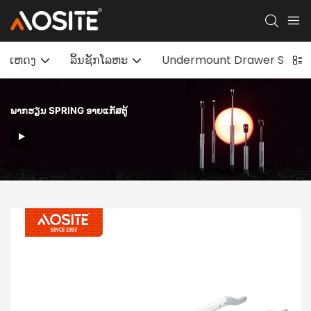
ເຫດງ
ລິ້ນຊັກໂລຫະ
Undermount Drawer Slides
ພາກຮຽນ SPRING ອາຍແກັສຕູ້