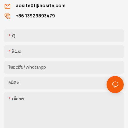
aosite01@aosite.com
+86 13929893479
ຊື່
ອີເມວ
ໂທລະສັບ/whatsApp
ບໍລິສັດ
ເນື້ອຫາ