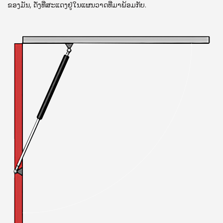
ຂອງມັນ, ດັ່ງທີ່ສະແດງຢູ່ໃນແຜນວາດທີ່ມາພ້ອມກັບ.