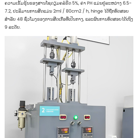
ຄວາມເຂັ້ມຂຸ້ນຂອງສານໂຊດຽມຄລໍຣີດ 5%, ຄ່າ PH ແມ່ນຢູ່ລະຫວ່າງ 6.5-
7.2, ປະລິມານການສີດແມ່ນ 2ml / 80cm2 / h, hinge ໄດ້ຖືກທົດສອບ
ສໍາລັບ 48 ຊົ່ວໂມງຂອງການສີດເກືອທີ່ເປັນກາງ, ແລະຜົນການທົດສອບໄດ້ເຖິງ
9 ລະດັບ.