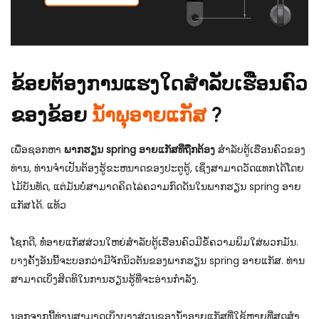
ຂ້ອຍຕ້ອງການແຮງໃດສໍາລັບເຮືອນຄົວ
ຂອງຂ້ອຍ
ນ້ຳພຸອາຍແກັສ
?
ເພື່ອຊອກຫາ
ພາກຮຽນ spring ອາຍແກັສທີ່ຖືກຕ້ອງ
ສໍາລັບຕູ້ເຮືອນຄົວຂອງ
ທ່ານ, ທ່ານຈໍາເປັນຕ້ອງຮູ້ຂະຫນາດຂອງປະຕູຕູ້, ເຊິ່ງສາມາດວັດແທກໄດ້ໂດຍ
ໄມ້ບັນທັດ, ແຕ່ມັນບໍ່ສາມາດຄິດໄລ່ຄວາມກົດດັນໃນພາກຮຽນ spring ອາຍ
ແກັສໄດ້.
ແທ້ວ
ໂຊກດີ, ທໍ່ອາຍແກັສສ່ວນໃຫຍ່ສໍາລັບຕູ້ເຮືອນຄົວມີຂໍ້ຄວາມພິມໃສ່ພວກມັນ.
ບາງຄັ້ງອັນນີ້ຈະບອກວ່າມີຈັກນິວຕັນຂອງພາກຮຽນ spring ອາຍແກັສ. ທ່ານ​
ສາ​ມາດ​ເບິ່ງ​ສິດ​ທິ​ໃນ​ການ​ຮຽນ​ຮູ້​ທີ່​ຈະ​ອ່ານ​ກໍາ​ລັງ​.
ນອກ​ຈາກ​ນີ້​ທ່ານ​ສາ​ມາດ​ເບິ່ງ​ບາງ​ສ່ວນ​ຂອງ​ນ​້​ໍ​າ​ອາຍ​ແກ​ັ​ສ​ທີ່​ໃຊ້​ຫຼາຍ​ທີ່​ສຸດ​ສໍາ​