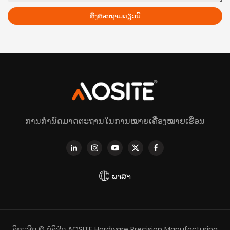
ສົ່ງສອບຖາມດຽວນີ້
ການກຳນົດມາດຕະຖານໃນການໝາຍເຄື່ອງໝາຍເຮືອນ
ພາສາ
ລິຂະສິດ © ບໍລິສັດ AOSITE Hardware Precision Manufacturing