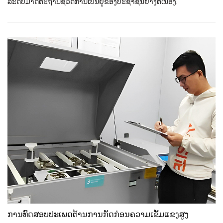
ລະດັບມາດຕະຖານຊີວິດການເປັນຢູ່ຂອງປະຊາຊົນຢ່າງຕໍ່ເນື່ອງ.
ການທົດສອບປະເພດຕ້ານການກັດກ່ອນຄວາມເຂັ້ມແຂງສູງ