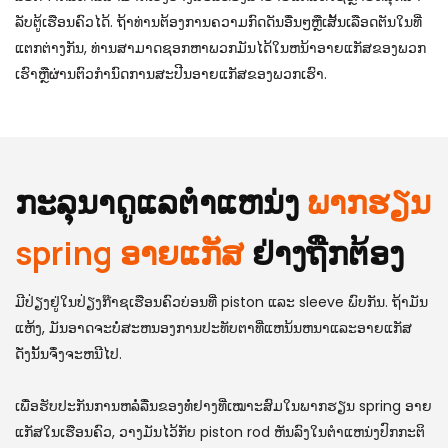
ລັບ​ຕູ້​ເຮືອນ​ຄົວ​ໄດ້​. ຖ້າທ່ານຕ້ອງການຄວາມກົດດັນອື່ນໆຫຼືເສັ້ນເລືອດຕັນໃນທີ່
ແຕກຕ່າງກັນ, ທ່ານສາມາດຊອກຫາພວກມັນໄດ້ໃນຫນ້າອາຍແກັສຂອງພວກ
ເຮົາຫຼືຜ່ານຕົວກໍານົດການສະປີນອາຍແກັສຂອງພວກເຮົາ.
ກະລຸນາດູແລຕໍາແຫນ່ງ
ພາກຮຽນ
spring ອາຍແກັສ
ຢ່າງຖືກຕ້ອງ
ມີປ່ຽງຢູ່ໃນປ່ຽງກ໊າຊເຮືອນຄົວບ່ອນທີ່ piston ແລະ sleeve ພົບກັນ. ຖ້າມັນ
ແຫ້ງ, ມັນອາດຈະບໍ່ສະຫນອງການປະທັບຕາທີ່ແຫນ້ນຫນາແລະອາຍແກັສ
ດັ່ງນັ້ນຈຶ່ງຈະຫນີໄປ.
ເພື່ອຮັບປະກັນການຫລໍ່ລື່ນຂອງທໍ່ຢາງທີ່ເໝາະສົມໃນພາກຮຽນ spring ອາຍ
ແກັສໃນເຮືອນຄົວ, ວາງມັນໄວ້ກັບ piston rod ຫັນລົງໃນຕໍາແຫນ່ງປົກກະຕິ