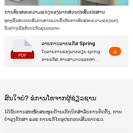
ການທົດສອບຄວາມແຂງຂອງພາກສ່ວນປະສົມປະສານ
ທຸກໆຊິ້ນສ່ວນປະສົມປະສານແມ່ນຂຶ້ນກັບການທົດສອບຄວາມແຂງຂອງ
ຕົວຢ່າງເພື່ອຮັບປະກັນຄຸນນະພາບ
ລາຍການອາຍແກັສ Spring
ໃນລາຍການຂອງພາກຮຽນ spring
ອາຍແກັສ, ທ່ານສາມາດຊອກຫາ
ຂໍ້ມູນຜະລິດຕະພັນພື້ນຖານ, ລວມ
ທັງຕົວກໍານົດການແລະຄຸນສົມບັດ
ບາງຢ່າງ, ເຊັ່ນດຽວກັນກັບຂະຫ
ນາດການຕິດຕັ້ງທີ່ສອດຄ້ອງກັນ, ເຊິ່ງ
ສົນໃຈບໍ? ຂໍການໂທຈາກຜູ້ຊ່ຽວຊານ
ຈະຊ່ວຍໃຫ້ທ່ານເຂົ້າໃຈໃນຄວາມ
ເລິກ.
ໄດ້ຮັບການສະໜັບສະໜູນດ້ານເຕັກນິກສຳລັບການຕິດຕັ້ງ, ການ
ບຳລຸງຮັກສາ ແລະ ການແກ້ໄຂອຸປະກອນເສີມຮາດແວ.