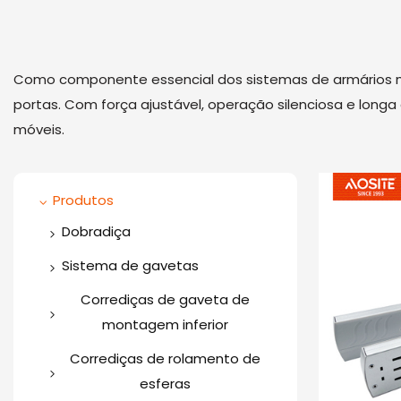
Como componente essencial dos sistemas de armários mo
portas. Com força ajustável, operação silenciosa e lon
móveis.
Produtos
Dobradiça
Dobradiça Unidirecional
Sistema de gavetas
Dobradiça de duas vias
Caixa de gaveta fina
Corrediças de gaveta de
montagem inferior
Gaveteiro de luxo (Barra
Dobradiça de aço
Corrediça de gaveta oculta
Redonda)
inoxidável
Corrediças de rolamento de
com amortecimento
esferas
Gaveteiro de luxo (Barra
Dobradiça de ângulo