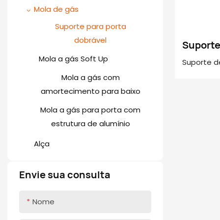
Slides de gaveta normais
Corrediças de gaveta de
quadrada)
especial
Mola de gás
montagem inferior com
Dobradiça de fechamento
Slides de gaveta com
Gaveteiro Slim com
Suporte para porta
abertura por pressão
Gavetas (Abertura por
fechamento suave
suave 3D
dobrável
Suporte
Pressão e Fechamento
Corrediça de gaveta
AG3520
Mola a gás Soft Up
Empurre para abrir os slides
Dobradiça de porta de
Suporte d
embutida com
Suave)
da gaveta
alumínio
desenvolv
Mola a gás com
amortecimento e abertura
dobrar po
amortecimento para baixo
sincronizada por pressão
de buffer
Mola a gás para porta com
abertura 
estrutura de alumínio
folha de 
Alça
variedade
portas, fá
conforto 
Envie sua consulta
doméstic
Nome