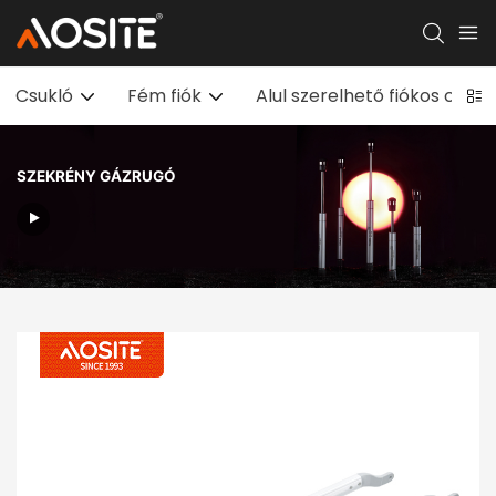
Csukló
Fém fiók
Alul szerelhető fiókos csús
SZEKRÉNY GÁZRUGÓ