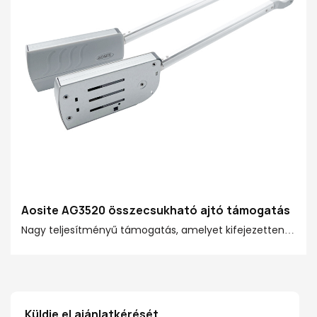
Aosite AG3520 összecsukható ajtó támogatás
Nagy teljesítményű támogatás, amelyet kifejezetten
az ajtók hajtogatására fejlesztettek ki,
nyomáspuffertechnológiát használva az ajtólevél
zökkenőmentes nyílása és bezárása érdekében.
Alkalmas különféle ajtó panelekhez, könnyen
Küldje el ajánlatkérését