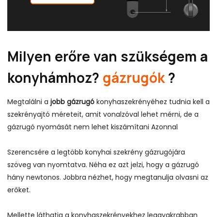
Milyen erőre van szükségem a
konyhámhoz?
gázrugók
?
Megtalálni a
jobb gázrugó
konyhaszekrényéhez tudnia kell a
szekrényajtó méreteit, amit vonalzóval lehet mérni, de a
gázrugó nyomását nem lehet kiszámítani
Azonnal
Szerencsére a legtöbb konyhai szekrény gázrugójára
szöveg van nyomtatva. Néha ez azt jelzi, hogy a gázrugó
hány newtonos. Jobbra nézhet, hogy megtanulja olvasni az
erőket.
Mellette láthatja a konyhaszekrényekhez leggyakrabban