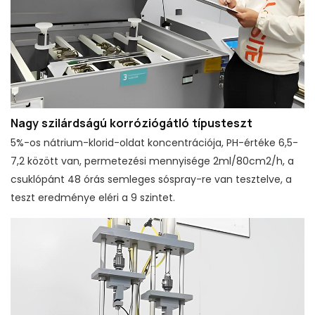
Nagy szilárdságú korróziógátló típusteszt
5%-os nátrium-klorid-oldat koncentrációja, PH-értéke 6,5-
7,2 között van, permetezési mennyisége 2ml/80cm2/h, a
csuklópánt 48 órás semleges sóspray-re van tesztelve, a
teszt eredménye eléri a 9 szintet.