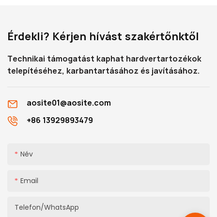
paramétert és jellemzőt,
valamint a megfelelő
Érdekli? Kérjen hívást szakértőnktől
beépítési méreteket,
amelyek segítenek a
Technikai támogatást kaphat hardvertartozékok
mélyreható megértésében.
telepítéséhez, karbantartásához és javításához.
aosite01@aosite.com
+86 13929893479
Név
Email
Telefon/WhatsApp