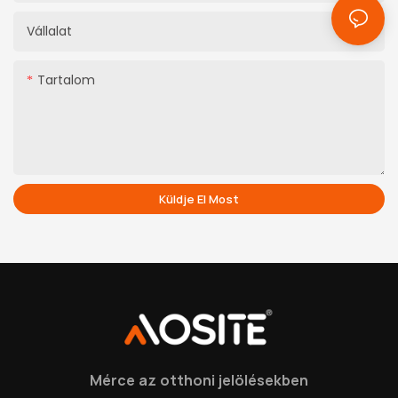
Vállalat
Tartalom
Küldje El Most
Mérce az otthoni jelölésekben