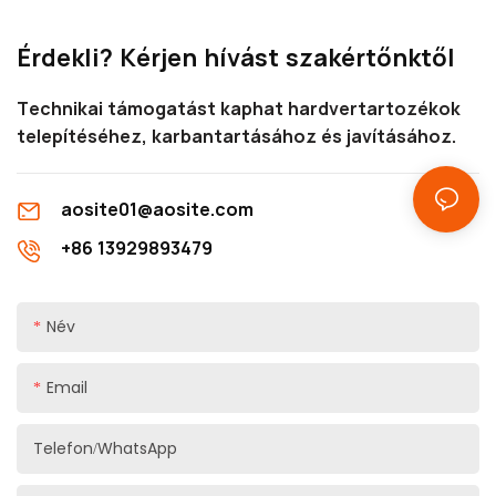
és jellemzőt, valamint a
megfelelő beépítési
Érdekli? Kérjen hívást szakértőnktől
méreteket, amelyek segítenek
a mélyreható megértésében
Technikai támogatást kaphat hardvertartozékok
telepítéséhez, karbantartásához és javításához.
aosite01@aosite.com
+86 13929893479
Név
Email
Telefon/WhatsApp