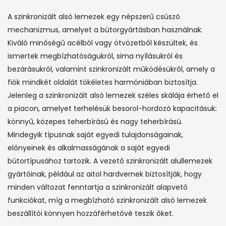
A szinkronizált alsó lemezek egy népszerű csúszó
mechanizmus, amelyet a bútorgyártásban használnak.
Kiváló minőségű acélból vagy ötvözetből készültek, és
ismertek megbízhatóságukról, sima nyílásukról és
bezárásukról, valamint szinkronizált működésükről, amely a
fiók mindkét oldalát tökéletes harmóniában biztosítja.
Jelenleg a szinkronizált alsó lemezek széles skálája érhető el
a piacon, amelyet terhelésük besorol-hordozó kapacitásuk:
könnyű, közepes teherbírású és nagy teherbírású.
Mindegyik típusnak saját egyedi tulajdonságainak,
előnyeinek és alkalmasságának a saját egyedi
bútortípusához tartozik. A vezető szinkronizált alullemezek
gyártóinak, például az aitol hardvernek biztosítják, hogy
minden változat fenntartja a szinkronizált alapvető
funkciókat, míg a megbízható szinkronizált alsó lemezek
beszállítói könnyen hozzáférhetővé teszik őket.