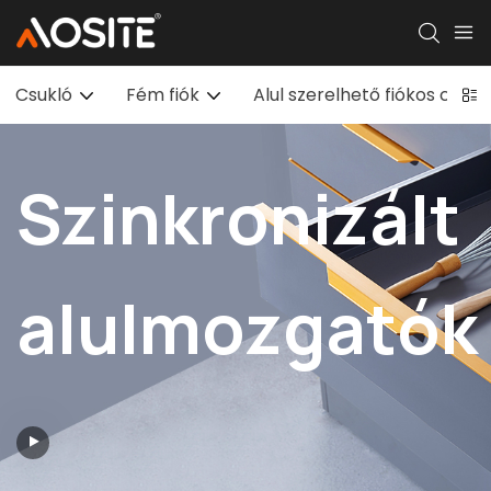
Csukló
Fém fiók
Alul szerelhető fiókos csús
Szinkronizált
alulmozgatók