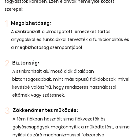
fogyasztók körében. Ezen előnyök némelyike ​​között
szerepel:
Megbízhatóság:
A szinkronizált alulmozgatott lemezeket tartós
anyagokkal és funkciókkal tervezték a funkcionalitás és
a megbízhatóság szempontjából
Biztonság:
A szinkronizált alulmosó diák általában
biztonságosabbak, mint más típusú fiókdobozok, mivel
kevésbé valószínű, hogy rendszeres használatsal
eltörnek vagy szétesnek.
Zökkenőmentes működés:
A fém fiókban használt sima fiókvezetők és
golyóscsapágyak megkönnyítik a működtetést, a sima
nyílási és záró mechanizmussal felszerelve