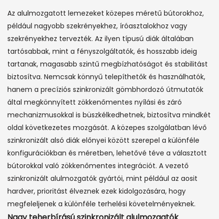
Az alulmozgatott lemezeket közepes méretű bútorokhoz,
például nagyobb szekrényekhez, íróasztalokhoz vagy
szekrényekhez tervezték. Az ilyen típusú diák általában
tartósabbak, mint a fényszolgáltatók, és hosszabb ideig
tartanak, magasabb szintű megbízhatóságot és stabilitást
biztosítva. Nemcsak könnyű telepíthetők és használhatók,
hanem a precíziós szinkronizált gömbhordozó útmutatók
által megkönnyített zökkenőmentes nyílási és záró
mechanizmusokkal is büszkélkedhetnek, biztosítva mindkét
oldal következetes mozgását. A közepes szolgálatban lévő
szinkronizált alsó diák előnyei között szerepel a különféle
konfigurációkban és méretben, lehetővé téve a választott
bútorokkal való zökkenőmentes integrációt. A vezető
szinkronizált alulmozgatók gyártói, mint például az aosit
hardver, prioritást élveznek ezek kidolgozására, hogy
megfeleljenek a különféle terhelési követelményeknek.
Nagy teherbírású szinkronizált alulmozgatók