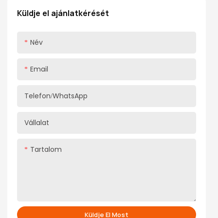
a simaságról és a tartósságról
Küldje el ajánlatkérését
Név
Email
Telefon/WhatsApp
Vállalat
Tartalom
Küldje El Most