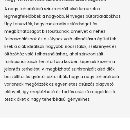
A nagy teherbírású szinkronizált alsó lemezek a
legmegfelelőbbek a nagyobb, lényeges bútordarabokhoz.
Úgy tervezték, hogy maximális szilárdságot és
megbízhatóságot biztosítsanak, amelyet a nehéz
felhasználásnak és a súlynak való ellenállásra építettek.
Ezek a diák ideálisak nagyobb íróasztalok, szekrények és
öltözőhöz való felhasználáshoz, ahol szinkronizált
funkcionalitásuk fenntartása közben képesek kezelni a
jelentős terhelést. A megbízható szinkronizált alsó diák
beszállítói és gyártói biztosítják, hogy a nagy teherbírású
variánsok megőrizzék az egyenletes csúszás alapvető
előnyeit, így megbízható és tartós csúszó megoldássá
teszik őket a nagy teherbírású igényekhez.