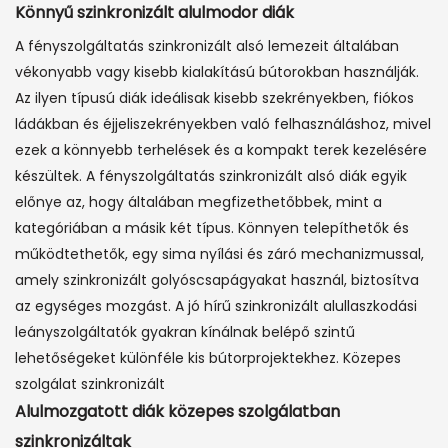
Könnyű szinkronizált alulmodor diák
A fényszolgáltatás szinkronizált alsó lemezeit általában
vékonyabb vagy kisebb kialakítású bútorokban használják.
Az ilyen típusú diák ideálisak kisebb szekrényekben, fiókos
ládákban és éjjeliszekrényekben való felhasználáshoz, mivel
ezek a könnyebb terhelések és a kompakt terek kezelésére
készültek. A fényszolgáltatás szinkronizált alsó diák egyik
előnye az, hogy általában megfizethetőbbek, mint a
kategóriában a másik két típus. Könnyen telepíthetők és
működtethetők, egy sima nyílási és záró mechanizmussal,
amely szinkronizált golyóscsapágyakat használ, biztosítva
az egységes mozgást. A jó hírű szinkronizált alullaszkodási
leányszolgáltatók gyakran kínálnak belépő szintű
lehetőségeket különféle kis bútorprojektekhez. Közepes
szolgálat szinkronizált
Alulmozgatott diák közepes szolgálatban
szinkronizáltak