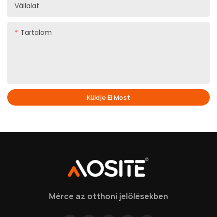
Vállalat
Tartalom
Küldje El Most
Mérce az otthoni jelölésekben