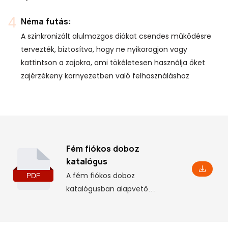
Néma futás:
A szinkronizált alulmozgos diákat csendes működésre
tervezték, biztosítva, hogy ne nyikorogjon vagy
kattintson a zajokra, ami tökéletesen használja őket
zajérzékeny környezetben való felhasználáshoz
Fém fiókos doboz
katalógus
A fém fiókos doboz
katalógusban alapvető
termékinformációkat találhat,
beleértve néhány paramétert