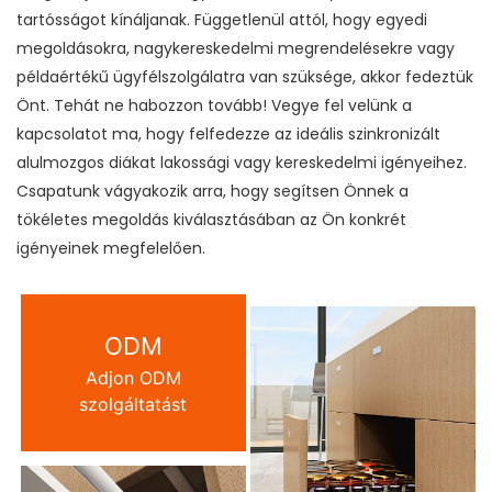
tartósságot kínáljanak. Függetlenül attól, hogy egyedi
megoldásokra, nagykereskedelmi megrendelésekre vagy
példaértékű ügyfélszolgálatra van szüksége, akkor fedeztük
Önt. Tehát ne habozzon tovább! Vegye fel velünk a
kapcsolatot ma, hogy felfedezze az ideális szinkronizált
alulmozgos diákat lakossági vagy kereskedelmi igényeihez.
Csapatunk vágyakozik arra, hogy segítsen Önnek a
tökéletes megoldás kiválasztásában az Ön konkrét
igényeinek megfelelően.
ODM
Adjon ODM
szolgáltatást