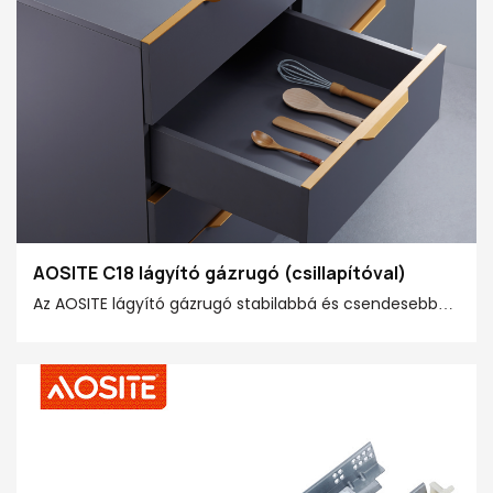
részleteket injektál a bútorokba!
AOSITE C18 lágyító gázrugó (csillapítóval)
Az AOSITE lágyító gázrugó stabilabbá és csendesebbé
teszi otthoni életét! Speciálisan kialakított állítható
funkcióval rendelkezik, amely lehetővé teszi a zárási
sebesség és a pufferelés intenzitásának
testreszabását az egyéni igényeinek megfelelően.
Ezenkívül fejlett puffertechnológiát alkalmaz, hogy
hatékonyan lelassítsa az ajtó zárási sebességét,