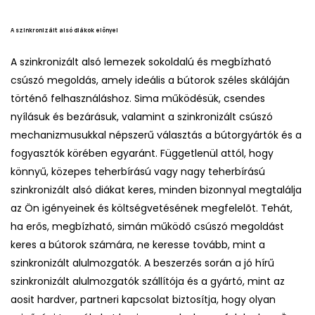
A szinkronizált alsó diákok előnyei
A szinkronizált alsó lemezek sokoldalú és megbízható
csúszó megoldás, amely ideális a bútorok széles skáláján
történő felhasználáshoz. Sima működésük, csendes
nyílásuk és bezárásuk, valamint a szinkronizált csúszó
mechanizmusukkal népszerű választás a bútorgyártók és a
fogyasztók körében egyaránt. Függetlenül attól, hogy
könnyű, közepes teherbírású vagy nagy teherbírású
szinkronizált alsó diákat keres, minden bizonnyal megtalálja
az Ön igényeinek és költségvetésének megfelelõt. Tehát,
ha erős, megbízható, simán működő csúszó megoldást
keres a bútorok számára, ne keresse tovább, mint a
szinkronizált alulmozgatók. A beszerzés során a jó hírű
szinkronizált alulmozgatók szállítója és a gyártó, mint az
aosit hardver, partneri kapcsolat biztosítja, hogy olyan