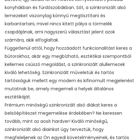
konyhákban és fürdőszobákban. Sőt, a szinkronizált alsó
lemezeket viszonylag könnyű megtisztítani és
karbantartani, mivel nincs kitett pálya a törmelék
csapdájának, ami nagyszerű választást jelent azok
számára, akik elfoglaltak.
Függetlenül attól, hogy hozzáadott funkcionalitást keres a
bútorokhoz, akár egy megbízható, esztétikai szempontból
kellemes csúszó megoldást, a szinkronizált alullemezek
kiváló lehetőség. Szinkronizált műveletük és tartós
tartósságuk mellett egy modern és kifinomult megjelenést
mutatnak be, amely megemeli a helyek általános
esztétikáját.
Prémium minőségű szinkronizált alsó diákat keres a
belsőépítészet megemelése érdekében? Ne keressen
tovább, mint az aosit hardver! Kiváló minőségű,
szinkronizált alsó diainkat úgy terveztük, hogy
megfeleljenek az Ön egyedi követelményeinek, és tartós