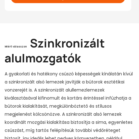
Szinkronizált
Miért válasszon
alulmozgatók
A gyakorlati és hatékony csúszó képességek kínálatán kívül
a szinkronizált alsó lemezek javítják a bútorok esztétikai
vonzerejét is. A szinkronizált alullemezlemezek
kiválasztásával kifinomult és kortárs érintéssel infúzhatja a
bútorok kialakítását, megkülönböztető és stílusos
megjelenést kölcsönözve. A szinkronizált alsó lemezek
koordinált mozgási kialakítása biztosítja a sima, egyenletes
csúszást, míg tartós felépítésük további védőréteget
biztosít, így ideális lehet nedves környezetben, például