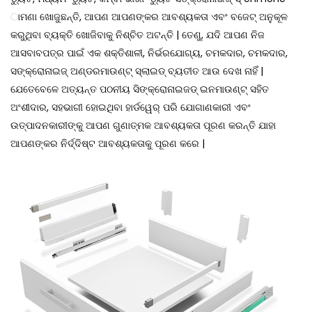
ାମଣା ଖୋଜୁଛନ୍ତି, ଆପଣ ଆପଣଙ୍କର ଆବଶ୍ୟକତା ଏବଂ ବଜେଟ୍ ଅନୁକୂଳ
କରୁଥିବା ବ୍ୟକ୍ତି ଖୋଜିବାକୁ ନିଶ୍ଚିତ ଅଟନ୍ତି | ତେଣୁ, ଯଦି ଆପଣ ନିଜ
ଆସବାବପତ୍ର ପାଇଁ ଏକ ଶକ୍ତିଶାଳୀ, ନିର୍ଭରଯୋଗ୍ୟ, ଚମକଦାର, ଚମକଦାର,
ସଙ୍କ୍ରୋନାଇଜ୍ ଅଣ୍ଡରମାଉଣ୍ଟ୍ ସ୍ଲାଇଡ୍ ବ୍ୟତୀତ ଆଉ ଦେଖ ନାହିଁ |
ଯେତେବେଳେ ଅତ୍ୟନ୍ତ ପଠନୀୟ ସିଙ୍କ୍ରୋନାଇଜଡ୍ ଇନମାଉଣ୍ଟ୍ ସହିତ
ଅଂଶୀଦାର, ସହଭାଗୀ ହୋଇଥିବା ହାର୍ଡୱେର୍ ପରି ଯୋଗାଣକାରୀ ଏବଂ
ଉତ୍ପାଦନକାରୀଙ୍କୁ ଆପଣ ଗୁଣାତ୍ମକ ଆବଶ୍ୟକତା ପୂରଣ କରନ୍ତି ଯାହା
ଆପଣଙ୍କର ନିର୍ଦ୍ଦିଷ୍ଟ ଆବଶ୍ୟକତାକୁ ପୂରଣ କରେ |