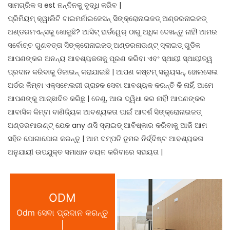
ସାମଗ୍ରିକ ସ est ନନ୍ଦିନକୁ ବୃଦ୍ଧି କରିବ |
ପ୍ରିମିୟମ୍ କ୍ୱାଲିଟି ଟାଇମର୍ନାଇଜେସନ୍ ସିଙ୍କ୍ରୋନାଇଜଡ୍ ଅଣ୍ଡରନାଇଜଡ୍
ଅଣ୍ଡରମଏନ୍ସକୁ ଖୋଜୁଛି? ଆସିଟ୍ ହାର୍ଡୱେର୍ ଠାରୁ ଅଧିକ ଦେଖନ୍ତୁ ନାହିଁ! ଆମର
ସର୍ବୋଚ୍ଚ ଗୁଣବତ୍ତା ସିଙ୍କ୍ରୋନାଇଜଡ୍ ଅଣ୍ଡରନାଉଣ୍ଟ୍ ସ୍ଲାଇଡ୍ ଗୁଡିକ
ଆପଣଙ୍କର ଅନନ୍ୟ ଆବଶ୍ୟକତାକୁ ପୂରଣ କରିବା ଏବଂ ସ୍ଥାୟୀ ସ୍ଥାୟୀତ୍ୱ
ପ୍ରଦାନ କରିବାକୁ ଡିଜାଇନ୍ କରାଯାଇଛି | ଆପଣ କଷ୍ଟମ୍ ସଲ୍ୟୁସନ୍, ହୋଲସେଲ
ଅର୍ଡର କିମ୍ବା ଏକ୍ସମେଲରୀ ଗ୍ରାହକ ସେବା ଆବଶ୍ୟକ କରନ୍ତି କି ନାହିଁ, ଆମେ
ଆପଣଙ୍କୁ ଆଚ୍ଛାଦିତ କରିଛୁ | ତେଣୁ, ଆଉ ଦ୍ୱିଧା କର ନାହିଁ! ଆପଣଙ୍କର
ଆବାସିକ କିମ୍ବା ବାଣିଜ୍ୟିକ ଆବଶ୍ୟକତା ପାଇଁ ଆଦର୍ଶ ସିଙ୍କ୍ରୋନାଇଜଡ୍
ଅଣ୍ଡରମାଉଣ୍ଟ୍ ଯେକ any ଣସି ସ୍ଲାଇଡ୍ ଆବିଷ୍କାର କରିବାକୁ ଆଜି ଆମ
ସହିତ ଯୋଗାଯୋଗ କରନ୍ତୁ | ଆମ ଦମ୍ପତି ତୁମର ନିର୍ଦ୍ଦିଷ୍ଟ ଆବଶ୍ୟକତା
ଅନୁଯାୟୀ ଉପଯୁକ୍ତ ସମାଧାନ ଚୟନ କରିବାରେ ସହାୟତା |
ODM
Odm ସେବା ପ୍ରଦାନ କରନ୍ତୁ
|