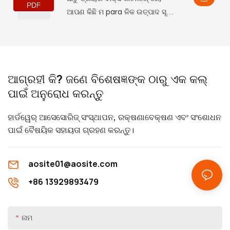
ଆପଣ କିଛି ମ para ଳିକ ଉତ୍ପାଦ ସୂଚନା
ପାଇପାରିବେ, କିଛି ପାରାମିଟର ଏବଂ ବ
features ଶିଷ୍ଟ୍ୟ, ଏବଂ ଅନୁରୂପ
ସ୍ଥାପନ ପରିମାଣ, ଯାହା ଆପଣଙ୍କୁ
ଏହାକୁ ଗଭୀର ଭାବରେ ବୁ understand
ଆଗ୍ରହୀ କି? ଜଣେ ବିଶେଷଜ୍ଞଙ୍କ ଠାରୁ ଏକ କଲ୍
ିବାରେ ସାହାଯ୍ୟ କରିବ |
ପାଇଁ ଅନୁରୋଧ କରନ୍ତୁ
ହାର୍ଡୱେର୍ ଆସେସୋରିଜ୍ ସଂସ୍ଥାପନ, ​​ରକ୍ଷଣାବେକ୍ଷଣ ଏବଂ ସଂଶୋଧନ
ପାଇଁ ବୈଷୟିକ ସହାୟତା ଗ୍ରହଣ କରନ୍ତୁ।
aosite01@aosite.com
+86 13929893479
ନାମ