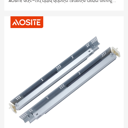
AOSITE ସଫ୍ଟ-ଅପ୍ ଗ୍ୟାସ୍ ସ୍ପ୍ରିଙ୍ଗ ଆପଣଙ୍କ ଘରୋଇ ଜୀବନକୁ
ଅଧିକ ସ୍ଥିର ଏବଂ ଶାନ୍ତ କରିଥାଏ! ଏଥିରେ ଏକ ସ୍ୱତନ୍ତ୍ର ଭାବରେ
ଡିଜାଇନ୍ କରାଯାଇଥିବା ଆଡଜଷ୍ଟେବଲ୍ ଫଙ୍କସନ୍ ରହିଛି, ଯାହା ଆପଣଙ୍କୁ
ଆପଣଙ୍କର ବ୍ୟକ୍ତିଗତ ଆବଶ୍ୟକତା ପୂରଣ କରିବା ପାଇଁ ବନ୍ଦ ହେବା
ଗତି ଏବଂ ବଫରିଂ ତୀବ୍ରତାକୁ କଷ୍ଟମାଇଜ୍ କରିବାକୁ ଅନୁମତି ଦିଏ। ଏହା
ସହିତ, ଏହା ଉନ୍ନତ ବଫରିଂ ପ୍ରଯୁକ୍ତିବିଦ୍ୟା ବ୍ୟବହାର କରି ଦ୍ୱାର ବନ୍ଦ
ହେବାର ଗତିକୁ ପ୍ରଭାବଶାଳୀ ଭାବରେ ଧୀର କରିଥାଏ, ହଠାତ୍ ବନ୍ଦ ହେବା
ଏବଂ ସମ୍ଭାବ୍ୟ ସୁରକ୍ଷା ବିପଦକୁ ରୋକିଥାଏ, ଏବଂ ଶବ୍ଦକୁ ହ୍ରାସ କରିଥାଏ,
ଏକ ଶାନ୍ତିପୂର୍ଣ୍ଣ ଏବଂ ଆରାମଦାୟକ ଘର ପରିବେଶ ସୃଷ୍ଟି କରିଥାଏ।