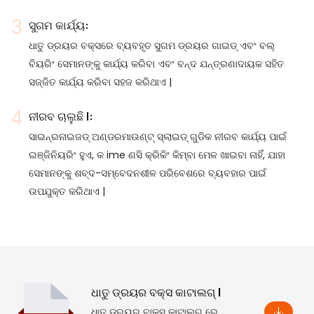
ସୁଗମ କାର୍ଯ୍ୟ:
ଧାତୁ ଡ୍ରୟର ବକ୍ସରେ ବ୍ୟବହୃତ ସୁଗମ ଡ୍ରୟର ଗାଇଡ୍ ଏବଂ ବଲ୍
ବିୟରିଂ ସେମାନଙ୍କୁ କାର୍ଯ୍ୟ କରିବା ଏବଂ ବନ୍ଦ ଯନ୍ତ୍ରଣାଦାୟକ ସହିତ
ସଜ୍ଜିତ କାର୍ଯ୍ୟ କରିବା ସହଜ କରିଥାଏ |
ନୀରବ ଚାଲୁଛି |:
ସାଇନ୍ରନାଇଜଡ୍ ଅଣ୍ଡରମାଉଣ୍ଟ୍ ସ୍ଲାଇଡ୍ ଗୁଡିକ ନୀରବ କାର୍ଯ୍ୟ ପାଇଁ
ଇଞ୍ଜିନିୟରିଂ ହୁଏ, କ ime ଣସି କ୍ରିକିଂ କିମ୍ବା ମେଳ ଖାଇବା ନାହିଁ, ଯାହା
ସେମାନଙ୍କୁ ଶବ୍ଦ-ସମ୍ବେଦନଶୀଳ ପରିବେଶରେ ବ୍ୟବହାର ପାଇଁ
ଉପଯୁକ୍ତ କରିଥାଏ |
ଧାତୁ ଡ୍ରୟର ବକ୍ସ କାଟାଲଗ୍ |
ଧାତୁ ଡ୍ରୟର ବାକ୍ସ କାଟାଲଗ୍ ରେ,