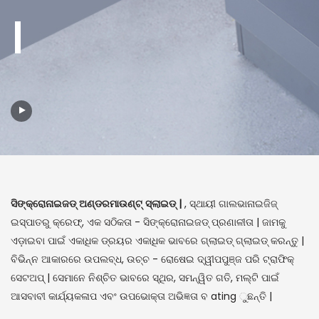
|
ସିଙ୍କ୍ରୋନାଇଜଡ୍ ଅଣ୍ଡରମାଉଣ୍ଟ୍ ସ୍ଲାଇଡ୍ |
, ସ୍ଥାୟୀ ଗାଲଭାନାଇଜିଜ୍
ଇସ୍ପାତରୁ କ୍ରେଫ୍, ଏକ ସଠିକତା - ସିଙ୍କ୍ରୋନାଇଜଡ୍ ପ୍ରଣାଳୀତା | ଜାମକୁ
ଏଡ଼ାଇବା ପାଇଁ ଏକାଧିକ ଡ୍ରୟର ଏକାଧିକ ଭାବରେ ଗ୍ଲାଇଡ୍ ଗ୍ଲାଇଡ୍ କରନ୍ତୁ |
ବିଭିନ୍ନ ଆକାରରେ ଉପଲବ୍ଧ, ଉଚ୍ଚ - ରୋଷେଇ ଦ୍ୱୀପପୁଞ୍ଜ ପରି ଟ୍ରାଫିକ୍
ସେଟଅପ୍ | ସେମାନେ ନିଶ୍ଚିତ ଭାବରେ ସ୍ଥିର, ସମନ୍ୱିତ ଗତି, ମଲ୍ଟି ପାଇଁ
ଆସବାବୀ କାର୍ଯ୍ୟକଳାପ ଏବଂ ଉପଭୋକ୍ତା ଅଭିଜ୍ଞତା ବ ating ୁଛନ୍ତି |