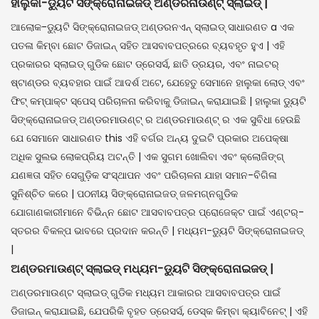
ହାଲୁକା-ଡ୍ୟୁଟି ସିଙ୍କ୍ରୋନାଇଜଡ୍ ଅଣ୍ଡରନାଉଣ୍ଟ୍ ସ୍ଲାଇଡ୍ |
ଆଲୋକ-ଡ୍ୟୁଟି ସିଙ୍କ୍ରୋନାଇଜଡ୍ ଅଣ୍ଡରନଏନ୍ ସ୍ଲାଇଡ୍ ସାଧାରଣତ a ଏକ
ପତଳା କିମ୍ବା ଛୋଟ ଡିଜାଇନ୍ ସହିତ ଆସବାବପତ୍ରରେ ବ୍ୟବହୃତ ହୁଏ | ଏହି
ପ୍ରକାରର ସ୍ଲାଇଡ୍ ଗୁଡିକ ଛୋଟ ଡ୍ରେସର୍ସ, ଛାତି ଡ୍ରୟର, ଏବଂ ନାଇଟର୍
ଷ୍ଟାଣ୍ଡର ବ୍ୟବହାର ପାଇଁ ଆଦର୍ଶ ଅଟେ, ଯେହେତୁ ସେମାନେ ହାଲୁକା ଲୋଡ୍ ଏବଂ
ଫିଟ୍ କମ୍ପାକ୍ଟ ସ୍ପେସ୍ ପରିଚାଳନା କରିବାକୁ ଡିଜାଇନ୍ କରାଯାଇଛି | ହାଲୁକା ଡ୍ୟୁଟି
ସିଙ୍କ୍ରୋନାଇଜଡ୍ ଅଣ୍ଡରମାଉଣ୍ଟ୍ ର ଅଣ୍ଡରମାଉଣ୍ଟ୍ ର ଏକ ସୁବିଧା ହେଉଛି
ଯେ ସେମାନେ ସାଧାରଣତ this ଏହି ବର୍ଗର ଅନ୍ୟ ଦୁଇଟି ପ୍ରକାର ଅପେକ୍ଷା
ଅଧିକ ସୁଲଭ ଲୋକପ୍ରିୟ ଅଟନ୍ତି | ଏକ ସୁଗମ ଖୋଲିବା ଏବଂ କ୍ଲୋଜିଙ୍ଗ୍
ଯଣଜ୍ଞତା ସହିତ ସେଗୁଡ଼ିକ ସଂସ୍ଥାପନ ଏବଂ ପରିଚାଳନା ଯାହା ସମାନ-ବିଗିଳା
ସୁନିଶ୍ଚିତ କରେ | ପଠନୀୟ ସିଙ୍କ୍ରୋନାଇଜଡ୍ ଜଳମଗ୍ନଗୁଡିକ
ଯୋଗାଣକାରୀମାନେ ବିଭିନ୍ନ ଛୋଟ ଆସବାବପତ୍ର ପ୍ରୋଜେକ୍ଟ ପାଇଁ ଏଣ୍ଟର୍-
ସ୍ତରର ବିକଳ୍ପ ଭାବରେ ପ୍ରଦାନ କରନ୍ତି | ମଧ୍ୟମ-ଡ୍ୟୁଟି ସିଙ୍କ୍ରୋନାଇଜଡ୍
|
ଅଣ୍ଡରମାଉଣ୍ଟ୍ ସ୍ଲାଇଡ୍ ମଧ୍ୟମ-ଡ୍ୟୁଟି ସିଙ୍କ୍ରୋନାଇଜଡ୍ |
ଅଣ୍ଡରମାଉଣ୍ଟ ସ୍ଲାଇଡ୍ ଗୁଡିକ ମଧ୍ୟମ ଆକାରର ଆସବାବପତ୍ର ପାଇଁ
ଡିଜାଇନ୍ କରାଯାଇଛି, ଯେପରିକି ବୃହତ ଡ୍ରେସର୍ସ, ଡେସ୍କ କିମ୍ବା କ୍ୟାବିନେଟ୍ | ଏହି