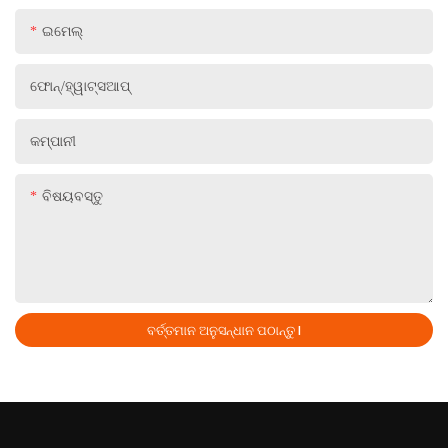
ଇମେଲ୍
ଫୋନ୍/ହ୍ୱାଟ୍ସଆପ୍
କମ୍ପାନୀ
ବିଷୟବସ୍ତୁ
ବର୍ତ୍ତମାନ ଅନୁସନ୍ଧାନ ପଠାନ୍ତୁ |