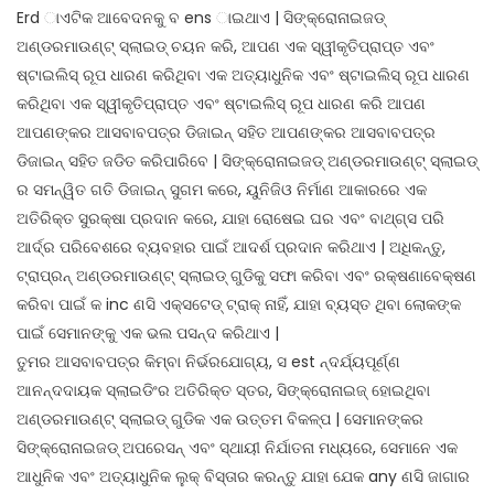
Erd ାଏଟିକ ଆବେଦନକୁ ବ ens ାଇଥାଏ | ସିଙ୍କ୍ରୋନାଇଜଡ୍
ଅଣ୍ଡରମାଉଣ୍ଟ୍ ସ୍ଲାଇଡ୍ ଚୟନ କରି, ଆପଣ ଏକ ସ୍ୱୀକୃତିପ୍ରାପ୍ତ ଏବଂ
ଷ୍ଟାଇଲିସ୍ ରୂପ ଧାରଣ କରିଥିବା ଏକ ଅତ୍ୟାଧୁନିକ ଏବଂ ଷ୍ଟାଇଲିସ୍ ରୂପ ଧାରଣ
କରିଥିବା ଏକ ସ୍ୱୀକୃତିପ୍ରାପ୍ତ ଏବଂ ଷ୍ଟାଇଲିସ୍ ରୂପ ଧାରଣ କରି ଆପଣ
ଆପଣଙ୍କର ଆସବାବପତ୍ର ଡିଜାଇନ୍ ସହିତ ଆପଣଙ୍କର ଆସବାବପତ୍ର
ଡିଜାଇନ୍ ସହିତ ଜଡିତ କରିପାରିବେ | ସିଙ୍କ୍ରୋନାଇଜଡ୍ ଅଣ୍ଡରମାଉଣ୍ଟ୍ ସ୍ଲାଇଡ୍
ର ସମନ୍ୱିତ ଗତି ଡିଜାଇନ୍ ସୁଗମ କରେ, ୟୁନିଜିଓ ନିର୍ମାଣ ଆକାରରେ ଏକ
ଅତିରିକ୍ତ ସୁରକ୍ଷା ପ୍ରଦାନ କରେ, ଯାହା ରୋଷେଇ ଘର ଏବଂ ବାଥ୍ଗ୍ସ ପରି
ଆର୍ଦ୍ର ପରିବେଶରେ ବ୍ୟବହାର ପାଇଁ ଆଦର୍ଶ ପ୍ରଦାନ କରିଥାଏ | ଅଧିକନ୍ତୁ,
ଟ୍ରାପ୍ରନ୍ ଅଣ୍ଡରମାଉଣ୍ଟ୍ ସ୍ଲାଇଡ୍ ଗୁଡିକୁ ସଫା କରିବା ଏବଂ ରକ୍ଷଣାବେକ୍ଷଣ
କରିବା ପାଇଁ କ inc ଣସି ଏକ୍ସଟେଡ୍ ଟ୍ରାକ୍ ନାହିଁ, ଯାହା ବ୍ୟସ୍ତ ଥିବା ଲୋକଙ୍କ
ପାଇଁ ସେମାନଙ୍କୁ ଏକ ଭଲ ପସନ୍ଦ କରିଥାଏ |
ତୁମର ଆସବାବପତ୍ର କିମ୍ବା ନିର୍ଭରଯୋଗ୍ୟ, ସ est ନ୍ଦର୍ଯ୍ୟପୂର୍ଣ୍ଣ
ଆନନ୍ଦଦାୟକ ସ୍ଲାଇଡିଂର ଅତିରିକ୍ତ ସ୍ତର, ସିଙ୍କ୍ରୋନାଇଜ୍ ହୋଇଥିବା
ଅଣ୍ଡରମାଉଣ୍ଟ୍ ସ୍ଲାଇଡ୍ ଗୁଡିକ ଏକ ଉତ୍ତମ ବିକଳ୍ପ | ସେମାନଙ୍କର
ସିଙ୍କ୍ରୋନାଇଜଡ୍ ଅପରେସନ୍ ଏବଂ ସ୍ଥାୟୀ ନିର୍ଯାତନା ମଧ୍ୟରେ, ସେମାନେ ଏକ
ଆଧୁନିକ ଏବଂ ଅତ୍ୟାଧୁନିକ ଲୁକ୍ ବିସ୍ତାର କରନ୍ତୁ ଯାହା ଯେକ any ଣସି ଜାଗାର