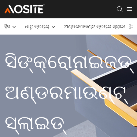
ହିସ
ଧାତୁ ଡ୍ରୟର୍
ଅଣ୍ଡରମାଉଣ୍ଟ ଡ୍ରୟର ସ୍ଲାଇଡ୍ |
ସିଙ୍କ୍ରୋନାଇଜଡ୍
ଅଣ୍ଡରମାଉଣ୍ଟ୍
ସ୍ଲାଇଡ୍