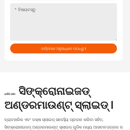
ବିଷୟବସ୍ତୁ
ବର୍ତ୍ତମାନ ଅନୁସନ୍ଧାନ ପଠାନ୍ତୁ |
ସିଙ୍କ୍ରୋନାଇଜଡ୍
କାହିଁକି ବାଛିବ
ଅଣ୍ଡରମାଉଣ୍ଟ୍ ସ୍ଲାଇଡ୍ |
ବ୍ୟବହାରିକ ଏବଂ ଦକ୍ଷ ସ୍ଲାଇଡ୍ ସାମର୍ଥ୍ୟ ପ୍ରଦାନ କରିବା ସହିତ,
ସିଙ୍କ୍ରୋନାଇଜଡ୍ ଅଣ୍ଡରମାଉଣ୍ଟ୍ ସ୍ଲାଇଡ୍ ଗୁଡିକ ମଧ୍ୟ ଆସବାବପତ୍ରର ସ