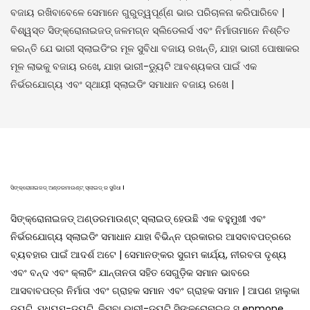
ବଜାୟ ରଖିବାବେଳେ ସେମାନେ ଗୁରୁତ୍ୱପୂର୍ଣ୍ଣ ଭାର ପରିଚାଳନା କରିପାରିବେ |
ବିଶ୍ୱସ୍ତ ସିଙ୍କ୍ରୋନାଇଜଡ୍ ଜଳମଗ୍ନ ସ୍ଲିଡେଲର୍ସ ଏବଂ ନିର୍ମାତାମାନେ ନିଶ୍ଚିତ
କରନ୍ତି ଯେ ଭାରୀ ସ୍ଲାଇଡିଂର ମୂଳ ସୁବିଧା ବଜାୟ ରଖନ୍ତି, ଯାହା ଭାରୀ ପୋଷାକର
ମୂଳ ଲାଭକୁ ବଜାୟ ରଖେ, ଯାହା ଭାରୀ-ଡ୍ୟୁଟି ଆବଶ୍ୟକତା ପାଇଁ ଏକ
ନିର୍ଭରଯୋଗ୍ୟ ଏବଂ ସ୍ଥାୟୀ ସ୍ଲାଇଡିଂ ସମାଧାନ ବଜାୟ ରଖେ |
ସିଙ୍କ୍ରୋନାଇଜଡ୍ ଅଣ୍ଡରମାଉଣ୍ଟ୍ ସ୍ଲାଇଡ୍ ର ସୁବିଧା |
ସିଙ୍କ୍ରୋନାଇଜଡ୍ ଅଣ୍ଡରମାଉଣ୍ଟ୍ ସ୍ଲାଇଡ୍ ହେଉଛି ଏକ ବହୁମୁଖୀ ଏବଂ
ନିର୍ଭରଯୋଗ୍ୟ ସ୍ଲାଇଡିଂ ସମାଧାନ ଯାହା ବିଭିନ୍ନ ପ୍ରକାରର ଆସବାବପତ୍ରରେ
ବ୍ୟବହାର ପାଇଁ ଆଦର୍ଶ ଅଟେ | ସେମାନଙ୍କର ସୁଗମ କାର୍ଯ୍ୟ, ନୀରବତା ଦୃଶ୍ୟ
ଏବଂ ବନ୍ଦ ଏବଂ କ୍ଲାଚିଂ ଯାନ୍ତାନତା ସହିତ ସେଗୁଡ଼ିକ ସମାନ ଭାବରେ
ଆସବାବପତ୍ର ନିର୍ମାତା ଏବଂ ଗ୍ରାହକ ସମାନ ଏବଂ ଗ୍ରାହକ ସମାନ | ଆପଣ ହାଲୁକା
ଡ୍ୟୁଟି, ମଧ୍ୟମ-ଡ୍ୟୁଟି, କିମ୍ବା ଭାରୀ-ଡ୍ୟୁଟି ସିଙ୍କ୍ରୋନାଇଜ୍ ସ୍ enmone