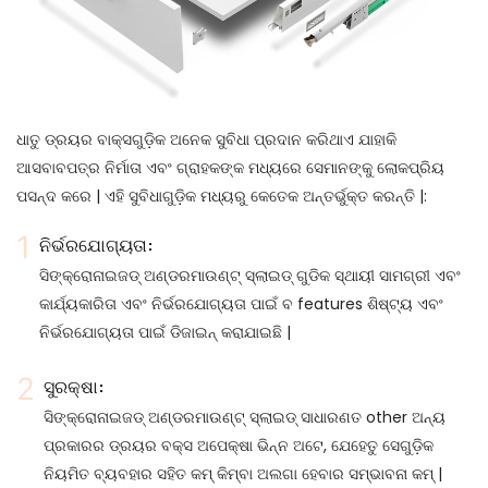
ଧାତୁ ଡ୍ରୟର ବାକ୍ସଗୁଡ଼ିକ ଅନେକ ସୁବିଧା ପ୍ରଦାନ କରିଥାଏ ଯାହାକି
ଆସବାବପତ୍ର ନିର୍ମାତା ଏବଂ ଗ୍ରାହକଙ୍କ ମଧ୍ୟରେ ସେମାନଙ୍କୁ ଲୋକପ୍ରିୟ
ପସନ୍ଦ କରେ | ଏହି ସୁବିଧାଗୁଡ଼ିକ ମଧ୍ୟରୁ କେତେକ ଅନ୍ତର୍ଭୁକ୍ତ କରନ୍ତି |:
ନିର୍ଭରଯୋଗ୍ୟତା:
ସିଙ୍କ୍ରୋନାଇଜଡ୍ ଅଣ୍ଡରମାଉଣ୍ଟ୍ ସ୍ଲାଇଡ୍ ଗୁଡିକ ସ୍ଥାୟୀ ସାମଗ୍ରୀ ଏବଂ
କାର୍ଯ୍ୟକାରିତା ଏବଂ ନିର୍ଭରଯୋଗ୍ୟତା ପାଇଁ ବ features ଶିଷ୍ଟ୍ୟ ଏବଂ
ନିର୍ଭରଯୋଗ୍ୟତା ପାଇଁ ଡିଜାଇନ୍ କରାଯାଇଛି |
ସୁରକ୍ଷା:
ସିଙ୍କ୍ରୋନାଇଜଡ୍ ଅଣ୍ଡରମାଉଣ୍ଟ୍ ସ୍ଲାଇଡ୍ ସାଧାରଣତ other ଅନ୍ୟ
ପ୍ରକାରର ଡ୍ରୟର ବକ୍ସ ଅପେକ୍ଷା ଭିନ୍ନ ଅଟେ, ଯେହେତୁ ସେଗୁଡ଼ିକ
ନିୟମିତ ବ୍ୟବହାର ସହିତ କମ୍ କିମ୍ବା ଅଲଗା ହେବାର ସମ୍ଭାବନା କମ୍ |