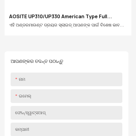
AOSITE UP310/UP330 American Type Full
Extension Soft Closing Undermount Drawer
ଏହି ଅଣ୍ଡରମାଉଣ୍ଟ ଡ୍ରୟର ସ୍ଲାଇଡ୍ ଆପଣଙ୍କ ପାଇଁ ବିଶେଷ ଭାବରେ
Slides( With Handle )
ପରିକଳ୍ପନା କରାଯାଇଛି, ଯେଉଁମାନେ ଗୁଣବତ୍ତା ଜୀବନକୁ ଅନୁସରଣ
କରନ୍ତି! ଏହା ସୂକ୍ଷ୍ମ କାରିଗରସିପ୍ ଏବଂ ମାନ୍ୟତା ଏବଂ ମାନ୍ୟତା ସବିଶେଷ
ତଥ୍ୟ ସହିତ ଡ୍ରୟର ସ୍ଲାଇଡ୍ ରେଳର ମାନ୍ୟତା ପ୍ରଦାନ କରେ, ସୁଗମ
ଏବଂ ସ୍ଥାୟୀତ୍ୱର ଏକ ନୂତନ ଅଭିଜ୍ଞତା ଆଣିଥାଏ |
ଆପଣଙ୍କର ତଦନ୍ତ ପଠାନ୍ତୁ
ନାମ
ଇମେଲ୍
ଫୋନ୍/ହ୍ୱାଟ୍ସଆପ୍
କମ୍ପାନୀ