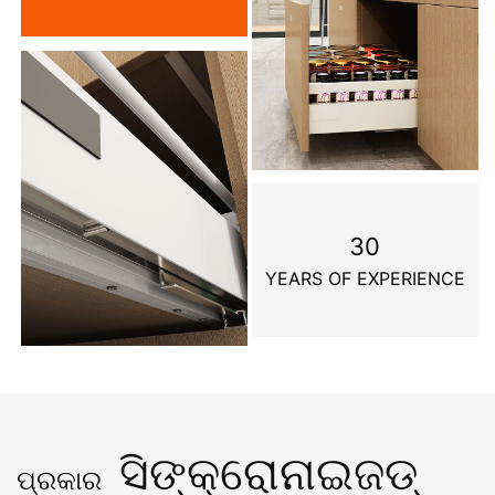
30
YEARS OF EXPERIENCE
ସିଙ୍କ୍ରୋନାଇଜଡ୍
ପ୍ରକାର