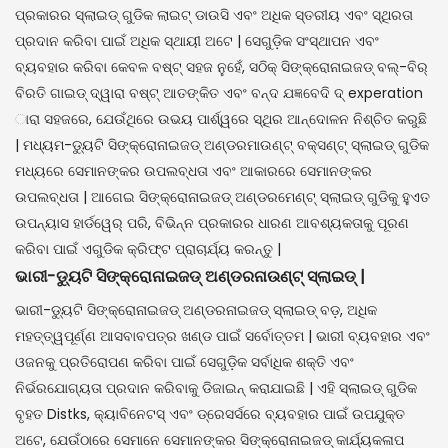
ପ୍ରକାରର ସ୍ଲାଇଡ୍ ଗୁଡିକ ଲାଇଟ୍ ଡାଉସି ଏବଂ ଅଧିକ ସ୍ତରୀୟ ଏବଂ ସ୍ଥିରତା
ପ୍ରଦାନ କରିବା ପାଇଁ ଅଧିକ ସ୍ଥାୟୀ ଅଟେ | ସେଗୁଡ଼ିକ ସଂସ୍ଥାପନ ଏବଂ
ବ୍ୟବହାର କରିବା କେବଳ ବଷ୍ଟ୍ ସହଜ ନୁହେଁ, ସଠିକ୍ ସିଙ୍କ୍ରୋନାଇଜଡ୍ ବଲ୍-ବିର୍
ବିରତି ଗାଇଡ୍ ଦ୍ୱାରା ବଷ୍ଟ୍ ଆତଙ୍କିତ ଏବଂ ବନ୍ଦ ଯଜ୍ଞବେଦି ଦ୍ experation
ାରା ସହଜରେ, ଯେଉଁଥିରେ ଉଭୟ ପାର୍ଶ୍ୱରେ ସ୍ଥିର ଆନ୍ଦୋଳନ ନିଶ୍ଚିତ କରୁଛି
| ମଧ୍ୟମ-ଡ୍ୟୁଟି ସିଙ୍କ୍ରୋନାଇଜଡ୍ ଅଣ୍ଡରମାଉଣ୍ଟ୍ ବକ୍ସଣ୍ଟ୍ ସ୍ଲାଇଡ୍ ଗୁଡିକ
ମଧ୍ୟରେ ସେମାନଙ୍କର ଉପଲବ୍ଧତା ଏବଂ ଆକାରରେ ସେମାନଙ୍କର
ଉପଲବ୍ଧତା | ଆଗେଇ ସିଙ୍କ୍ରୋନାଇଜଡ୍ ଅଣ୍ଡରମେଣ୍ଟ୍ ସ୍ଲାଇଡ୍ ଗୁଡିକୁ ହୁଏତ
ଉପନ୍ୟାସ ହାର୍ଡୱେର୍ ପରି, ବିଭିନ୍ନ ପ୍ରକାରର ଧାରଣ ଆବଶ୍ୟକତାକୁ ପୂରଣ
କରିବା ପାଇଁ ଏଗୁଡିକ କ୍ରିଫ୍ଟ ପ୍ରାଚାର୍ଯ୍ୟ କରନ୍ତୁ |
ଭାରୀ-ଡ୍ୟୁଟି ସିଙ୍କ୍ରୋନାଇଜଡ୍ ଅଣ୍ଡରନାଉଣ୍ଟ୍ ସ୍ଲାଇଡ୍ |
ଭାରୀ-ଡ୍ୟୁଟି ସିଙ୍କ୍ରୋନାଇଜଡ୍ ଅଣ୍ଡରନାଇଜଡ୍ ସ୍ଲାଇଡ୍ ବଡ଼, ଅଧିକ
ମହତ୍ତ୍ୱପୂର୍ଣ୍ଣ ଆସବାବପତ୍ର ଖଣ୍ଡ ପାଇଁ ସର୍ବୋତ୍ତମ | ଭାରୀ ବ୍ୟବହାର ଏବଂ
ଓଜନକୁ ପ୍ରତିରୋପଣ କରିବା ପାଇଁ ସେଗୁଡ଼ିକ ସର୍ବାଧିକ ଶକ୍ତି ଏବଂ
ନିର୍ଭରଯୋଗ୍ୟତା ପ୍ରଦାନ କରିବାକୁ ଡିଜାଇନ୍ କରାଯାଇଛି | ଏହି ସ୍ଲାଇଡ୍ ଗୁଡିକ
ବୃହତ Distks, କ୍ୟାବିନେଟସ୍ ଏବଂ ଡ୍ରେସର୍ସରେ ବ୍ୟବହାର ପାଇଁ ଉପଯୁକ୍ତ
ଅଟେ, ଯେଉଁଠାରେ ସେମାନେ ସେମାନଙ୍କର ସିଙ୍କ୍ରୋନାଇଜଡ୍ କାର୍ଯ୍ୟକଳାପ