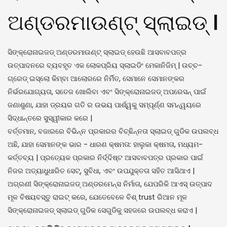
ଅଣ୍ଡରମାଉଣ୍ଟ୍ ସ୍ଲାଇଡ୍ |
ସିଙ୍କ୍ରୋନାଇଜଡ୍ ଅଣ୍ଡରମାଉଣ୍ଟ୍ ସ୍ଲାଇଡ୍ ହେଉଛି ଆସବାବପତ୍ର
ଉତ୍ପାଦନରେ ବ୍ୟବହୃତ ଏକ ଲୋକପ୍ରିୟ ସ୍ଲାଇଡିଂ ମେକାନିଜିମ୍ | ଉଚ୍ଚ-
ଗ୍ରେଡ୍ ଇସ୍ଲୋ କିମ୍ବା ଆଲୋରରେ ନିର୍ମିତ, ସେମାନେ ସେମାନଙ୍କର
ନିର୍ଭରଯୋଗ୍ୟତା, ସତେଜ ଖୋଲିବା ଏବଂ ସିଙ୍କ୍ରୋନାଇଜଡ୍ ଅପରେସନ୍ ପାଇଁ
ଜଣାଶୁଣା, ଯାହା ଡ୍ରୟର ଗତି ର ଉଭୟ ପାର୍ଶ୍ୱକୁ ସମ୍ପୂର୍ଣ୍ଣ ସମନ୍ୱୟରେ
ସିଦ୍ଧାନ୍ତରେ ସୁସ୍ୱୀକାର କରେ |
ବର୍ତ୍ତମାନ, ବଜାରରେ ବିଭିନ୍ନ ପ୍ରକାରର ବିଚ୍ଛିନ୍ନତା ସ୍ଲାଇଡ୍ ଗୁଡିକ ଉପଲବ୍ଧ
ଅଛି, ଯାହା ସେମାନଙ୍କ ଭାର - ଧାରଣ କ୍ଷମତା: ହାଲୁକା କ୍ଷମତା, ମଧ୍ୟମ-
କର୍ତ୍ତବ୍ୟ | ପ୍ରତ୍ୟେକ ପ୍ରକାର ନିର୍ଦ୍ଦିଷ୍ଟ ଆସବାବପତ୍ର ପ୍ରକାର ପାଇଁ
ନିଜର ଅତ୍ୟାଧୁଧାରିତ ସେଟ୍, ସୁବିଧା, ଏବଂ ଉପଯୁକ୍ତତା ସହିତ ଆସିଥାଏ |
ଅଗ୍ରଣୀ ସିଙ୍କ୍ରୋନାଇଜଡ୍ ଅଣ୍ଡରମେନ୍ସ ନିର୍ମାତା, ଯେପରିକି ଆଏସ୍ ଉତ୍ପାଦ
ମୂଳ ବିଷୟବସ୍ତୁ ରାଇଟ୍ କରେ, ଯେତେବେଳେ ବିଶ୍ trust ରିଆନ ମୂଳ
ସିଙ୍କ୍ରୋନାଇଜଡ୍ ସ୍ଲାଇଡ୍ ଗୁଡିକ ସେଗୁଡିକୁ ସହଜରେ ଉପଲବ୍ଧ କରାଏ |