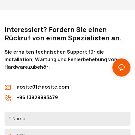
Produktinformationen,
darunter einige Parameter und
Merkmale sowie
Interessiert? Fordern Sie einen
entsprechende Einbaumaße,
Rückruf von einem Spezialisten an.
die Ihnen ein tieferes
Verständnis erleichtern
Sie erhalten technischen Support für die
Installation, Wartung und Fehlerbehebung von
Hardwarezubehör.
aosite01@aosite.com
+86 13929893479
Name