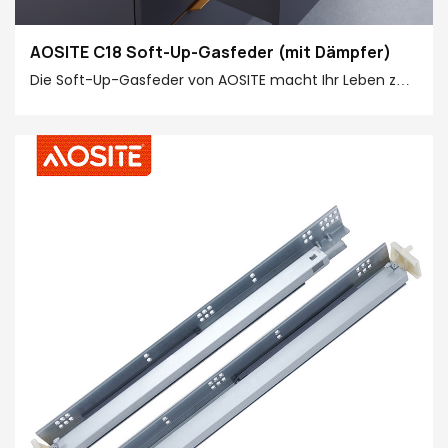
AOSITE C18 Soft-Up-Gasfeder (mit Dämpfer)
Die Soft-Up-Gasfeder von AOSITE macht Ihr Leben zu
Hause stabiler und ruhiger! Sie verfügt über eine
speziell entwickelte Einstellfunktion, mit der Sie die
Schließgeschwindigkeit und die Dämpfungsintensität
an Ihre persönlichen Bedürfnisse anpassen können.
Darüber hinaus nutzt es eine fortschrittliche
Puffertechnologie, um die Schließgeschwindigkeit der
Tür effektiv zu verlangsamen und so ein plötzliches
Schließen und potenzielle Sicherheitsrisiken zu
verhindern. Gleichzeitig wird der Lärm reduziert und
eine ruhige und komfortable Wohnumgebung
geschaffen.