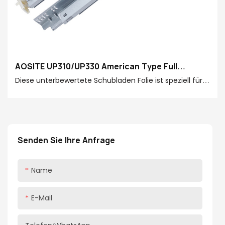
AOSITE UP310/UP330 American Type Full
Extension Soft Closing Undermount Drawer
Diese unterbewertete Schubladen Folie ist speziell für
Slides( With Handle )
Sie entwickelt, die das Lebensleben verfolgen! Es
definiert den Standard der Schubladenschiene mit
exquisiter Handwerkskunst und humanisierten Details
neu und bringt Ihnen eine neue Erfahrung mit Stille,
Senden Sie Ihre Anfrage
Glätte und Haltbarkeit.
Name
E-Mail