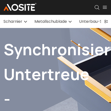
Scharnier
Metallschublade
Unterbau-Schub
Synchronisier
Untertreue
-