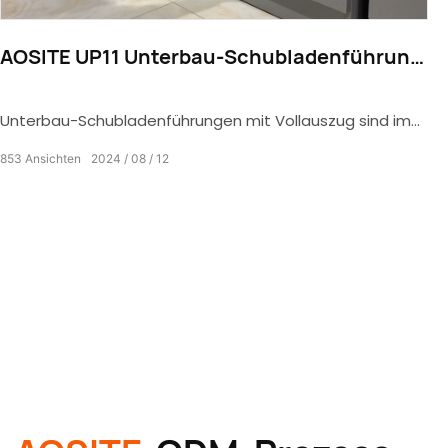
AOSITE UP11 Unterbau-Schubladenführung
mit Vollauszug (mit Bolzenverriegelung)
Unterbau-Schubladenführungen mit Vollauszug sind im
modernen Wohndesign schöner und praktischer und
853
Ansichten
2024
08
12
verleihen dem häuslichen Leben mehr Eleganz und
Komfort.