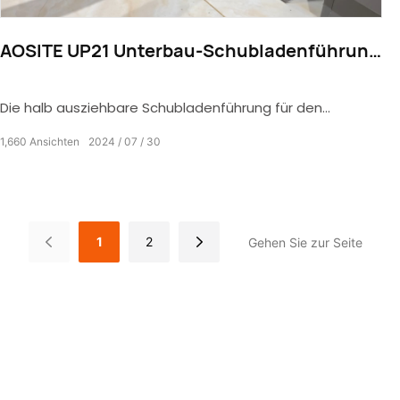
AOSITE UP21 Unterbau-Schubladenführung
mit Halbauszug zum Aufschieben
Die halb ausziehbare Schubladenführung für den
Unterbau macht das Leben komfortabler
1,660
Ansichten
2024
07
30
1
2