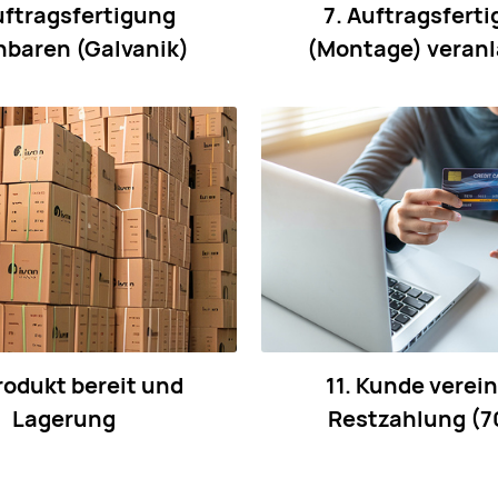
uftragsfertigung
7. Auftragsfert
nbaren (Galvanik)
(Montage) veran
rodukt bereit und
11. Kunde verei
Lagerung
Restzahlung (7