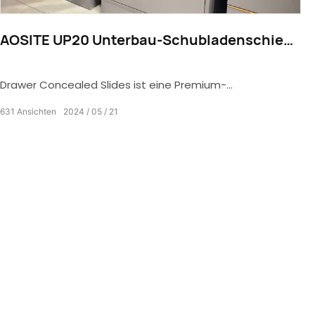
AOSITE UP20 Unterbau-Schubladenschiene
mit Vollauszug, synchronem Schieben und
Öffnen, mit 1D/3D-Griff
Drawer Concealed Slides ist eine Premium-
Schubladenführung mit vielen einzigartigen Funktionen.
631
Ansichten
2024
05
21
Erstens kann es in der Schublade versteckt werden, ohne
dass das Erscheinungsbild beeinträchtigt wird