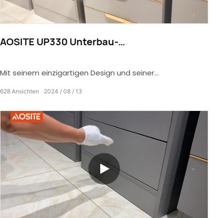
AOSITE UP330 Unterbau-
Schubladenschiene vom amerikanischen
Typ mit Vollauszug und sanftem Schließen
Mit seinem einzigartigen Design und seiner
(mit 1D/3D-Schalter)
hervorragenden Leistung verleiht die Unterbau-
628
Ansichten
2024
08
13
Schubladenführung im amerikanischen Stil mit Vollauszug
und sanftem Verschluss Ihrem Zuhause einen
außergewöhnlichen Charme.