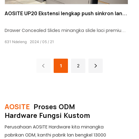
AOSITE UP20 Ekstensi lengkap push sinkron lan
mbukak geser laci undermount kanthi gagang
1D/3D
Drawer Concealed Slides minangka slide laci premium
kanthi akeh fitur unik. Kaping pisanan, bisa didhelikake
631
Ndeleng
2024
05
21
ing laci tanpa mengaruhi tampilan
1
2
AOSITE
Proses ODM
Hardware Fungsi Kustom
Perusahaan AOSITE Hardware kita minangka
pabrikan ODM, kanthi pabrik lan bengkel 13000