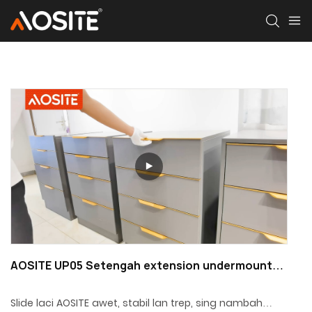
AOSITE UP05 Setengah extension undermount
laci geser karo ngunci bolt
Slide laci AOSITE awet, stabil lan trep, sing nambah