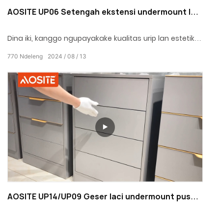
AOSITE UP06 Setengah ekstensi undermount laci
geser (karo saklar 1D)
Dina iki, kanggo ngupayakake kualitas urip lan estetika
ruang, AOSITE ngluncurake slide laci undermount
770
Ndeleng
2024
08
13
setengah ekstensi, sing gampang diintegrasi ing urip
saben dina kanthi daya tahan lan penak sing apik lan
dadi pembantu sing apik banget.
AOSITE UP14/UP09 Geser laci undermount push-
open ekstensif lengkap