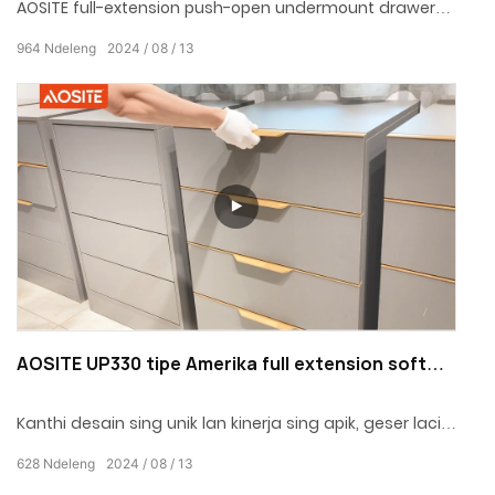
AOSITE full-extension push-open undermount drawer
slide redefines cara mbukak laci karo konsep desain
964
Ndeleng
2024
08
13
inovatif lan kinerja banget, nggawe urip ngarep luwih
wiyar lan free.
AOSITE UP330 tipe Amerika full extension soft
closing undermount drawer slide (karo saklar
1D/3D)
Kanthi desain sing unik lan kinerja sing apik, geser laci
tutup undermount lengkap jinis Amerika nambah
628
Ndeleng
2024
08
13
pesona sing luar biasa kanggo urip ing omah.