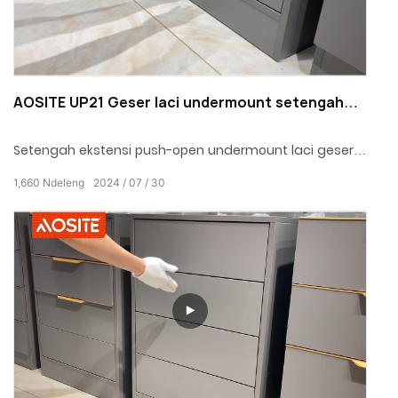
AOSITE UP21 Geser laci undermount setengah
ekstensi push-open
Setengah ekstensi push-open undermount laci geser
nggawe urip luwih trep
1,660
Ndeleng
2024
07
30