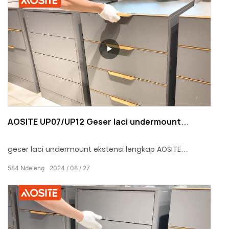
AOSITE UP07/UP12 Geser laci undermount
ekstensi lengkap (karo saklar 3D)
geser laci undermount ekstensi lengkap AOSITE
nyedhiyakake solusi panyimpenan omah sing luwih
584
Ndeleng
2024
08
27
efisien, trep lan apik. Ayo panyimpenan ora dadi
gangguan, nanging rasa seneng sing apik kanggo
nambah kualitas urip.