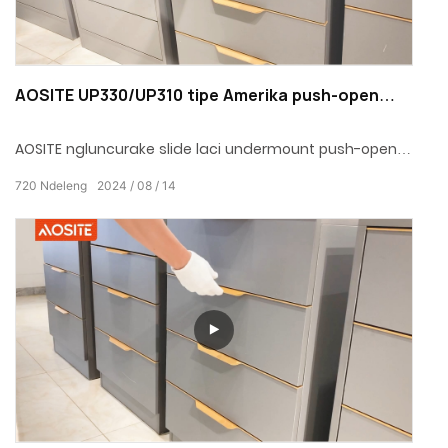
AOSITE UP330/UP310 tipe Amerika push-open
undermount laci geser lengkap
AOSITE ngluncurake slide laci undermount push-open
full-extension tipe Amerika sing dirancang kanggo
720
Ndeleng
2024
08
14
nggayuh kualitas urip, nambah penak lan kepenak
tanpa wates kanggo urip ing omah.