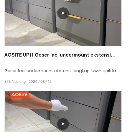
AOSITE UP11 Geser laci undermount ekstensi
lengkap (kanthi ngunci bolt)
Geser laci undermount ekstensi lengkap luwih apik lan
praktis ing desain omah modern, nambah kemewahan
853
Ndeleng
2024
08
12
lan kepenak kanggo urip ing omah.