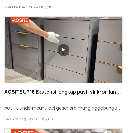
kemungkinan tanpa wates kanggo perabot
834
Ndeleng
2024
09
19
sampeyan. Milih rel geser iki tegese milih urip omah
sing luwih awet, nyaman lan trep.
AOSITE UP18 Ekstensi lengkap push sinkron lan
mbukak laci undermount geser kanthi ngunci bolt
AOSITE undermount laci geser ora mung nggabungake
penak lan estetika saka omah modern, nanging uga
845
Ndeleng
2024
09
03
redefines comfort lan safety saka laci karo kinerja
banget.