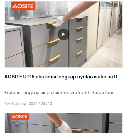
AOSITE UP15 ekstensi lengkap nyelarasake soft
closing undermount geser laci
Ekstensi lengkap sing disinkronake kanthi tutup laci
undermount ora mung pilihan sing cerdas kanggo
794
Ndeleng
2024
08
13
panyimpenan ing omah, nanging uga integrasi
estetika lan kepraktisan sing sampurna, nggawa
pengalaman panggunaan sing durung ana
sadurunge ing papan sampeyan.