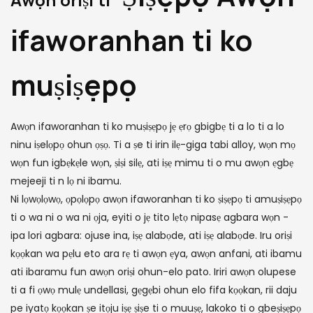
ifaworanhan ti ko
muṣiṣẹpọ
Awọn ifaworanhan ti ko muṣiṣẹpọ jẹ ẹrọ gbigbẹ ti a lo ti a lo
ninu iṣelọpọ ohun ọṣọ. Ti a ṣe ti irin ilẹ-giga tabi alloy, wọn mọ
wọn fun igbẹkẹle wọn, ṣiṣi silẹ, ati iṣẹ mimu ti o mu awọn ẹgbẹ
mejeeji ti n lọ ni ibamu.
Ni lọwọlọwọ, ọpọlọpọ awọn ifaworanhan ti ko ṣiṣẹpọ ti amuṣiṣẹpọ
ti o wa ni o wa ni ọja, eyiti o jẹ tito lẹtọ nipasẹ agbara wọn -
ipa lori agbara: ojuse ina, iṣẹ alabọde, ati iṣẹ alabọde. Iru oriṣi
kọọkan wa pẹlu eto ara rẹ ti awọn ẹya, awọn anfani, ati ibamu
ati ibaramu fun awọn oriṣi ohun-elo pato. Iriri awọn olupese
ti a fi ọwọ mulẹ undellasi, gẹgẹbi ohun elo fifa kọọkan, rii daju
pe iyatọ kọọkan ṣe itọju iṣẹ ṣiṣe ti o muuṣẹ, lakoko ti o gbeṣiṣẹpọ