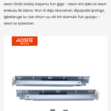
awọn titobi oriṣiriṣi, bojumu fun giga - awọn eto ijabọ bi awọn
erekusu ibi idana. Wọn rii daju iduroṣinṣin, išipopada ipoingo,
igbelaruge iṣẹ-ṣiṣe ohun-ọṣọ ati iriri olumulo fun ọpọlọpọ -
awọn iṣẹ iyaworan.