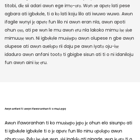
titobi, diẹ sii adari awọn ege imọ-ọrọ. Wọn ṣe apẹrẹ lati pese
agbara ati igbẹkẹle, ti a kọ lati koju lilo ati iwuwo wuwo. Awọn
ifagile wọnyi jẹ apẹrẹ fun lilo ni awọn eran nla, awọn apoti
ohun ọṣọ, ati pe wọn le mu awọn ẹru nla lakoko mimu iṣẹ ṣiṣe
mimuuṣẹ wọn. Ni igbẹkẹle muṣiṣẹpọ awọn olupese n gbe awọn
olupese ati awọn aṣelọpọ rii daju pe awọn iyatọ oju-iṣẹ
idaduro awọn anfani tootọ ti gbigbe sisun ati ti o ni idaniloju
fun awọn aini iṣẹ ẹru.
Awọn anfani ti awọn ifaworanhan ti o muṣiṣẹpọ
Awọn ifaworanhan ti ko muṣiṣẹpọ jẹpọ jẹ ohun elo sisunpọ ati
ti igbẹkẹle igbẹkẹle ti o jẹ apẹrẹ fun lilo ninu ọpọlọpọ awọn
ohun-ọṣọ. Pẹlu iṣẹ ṣiṣe wọn, ṣiṣi ipalọlọ ati pipade, wọn jẹ ẹrọ ti o