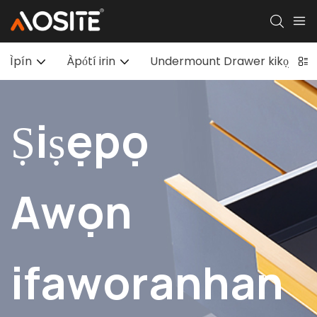
Ìpín
Àpótí irin
Undermount Drawer kikọja
Ṣiṣẹpọ
Awọn
ifaworanhan