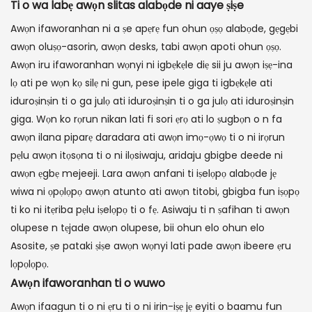
Ti o wa labẹ awọn slitas alabọde ni aaye ṣiṣe
Awọn ifaworanhan ni a ṣe apẹrẹ fun ohun ọṣọ alabọde, gẹgẹbi
awọn oluṣọ-asorin, awọn desks, tabi awọn apoti ohun ọṣọ.
Awọn iru ifaworanhan wọnyi ni igbẹkẹle diẹ sii ju awọn iṣẹ-ina
lọ ati pe wọn kọ silẹ ni gun, pese ipele giga ti igbẹkẹle ati
iduroṣinṣin ti o ga julọ ati iduroṣinṣin ti o ga julọ ati iduroṣinṣin
giga. Wọn ko rọrun nikan lati fi sori ẹrọ ati lo ṣugbọn o n fa
awọn ilana piparẹ daradara ati awọn imọ-ọwọ ti o ni irọrun
pẹlu awọn itọsọna ti o ni ilọsiwaju, aridaju gbigbe deede ni
awọn ẹgbẹ mejeeji. Lara awọn anfani ti iṣelọpọ alabọde jẹ
wiwa ni ọpọlọpọ awọn atunto ati awọn titobi, gbigba fun iṣọpọ
ti ko ni itẹriba pẹlu iṣelọpọ ti o fẹ. Asiwaju ti n ṣafihan ti awọn
olupese n tẹjade awọn olupese, bii ohun elo ohun elo
Asosite, ṣe pataki ṣiṣe awọn wọnyi lati pade awọn ibeere ẹru
lọpọlọpọ.
Awọn ifaworanhan ti o wuwo
Awọn ifaagun ti o ni ẹru ti o ni irin-iṣẹ jẹ eyiti o baamu fun