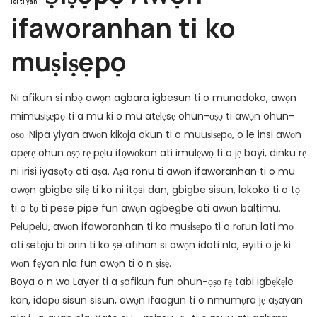
Idi ti yan
ifaworanhan ti ko
muṣiṣẹpọ
Ni afikun si nbọ awọn agbara igbesun ti o munadoko, awọn
mimuṣiṣẹpọ ti a mu ki o mu atẹlẹsẹ ohun-ọṣọ ti awọn ohun-
ọṣọ. Nipa yiyan awọn kikọja okun ti o muuṣiṣẹpọ, o le insi awọn
apẹrẹ ohun ọṣọ rẹ pẹlu ifọwọkan ati imulẹwọ ti o jẹ bayi, dinku rẹ
ni irisi iyasọtọ ati aṣa. Aṣa ronu ti awọn ifaworanhan ti o mu
awọn gbigbe silẹ ti ko ni itọsi dan, gbigbe sisun, lakoko ti o tọ
ti o tọ ti pese pipe fun awọn agbegbe ati awọn baltimu.
Pẹlupẹlu, awọn ifaworanhan ti ko muṣiṣẹpọ ti o rọrun lati mọ
ati ṣetọju bi orin ti ko ṣe afihan si awọn idoti nla, eyiti o jẹ ki
wọn fẹyan nla fun awọn ti o n ṣiṣẹ.
Boya o n wa Layer ti a ṣafikun fun ohun-ọṣọ rẹ tabi igbẹkẹle
kan, idapọ sisun sisun, awọn ifaagun ti o nmumọra jẹ aṣayan