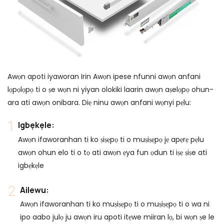
Awọn apoti iyaworan Irin Awọn ipese nfunni awọn anfani
lọpọlọpọ ti o ṣe wọn ni yiyan olokiki laarin awọn aṣelọpọ ohun-
ara ati awọn onibara. Diẹ ninu awọn anfani wọnyi pẹlu:
Igbẹkẹle:
Awọn ifaworanhan ti ko ṣiṣẹpọ ti o muṣiṣẹpọ jẹ apẹrẹ pẹlu
awọn ohun elo ti o tọ ati awọn ẹya fun ọdun ti iṣẹ ṣiṣe ati
igbẹkẹle
Ailewu:
Awọn ifaworanhan ti ko muṣiṣẹpọ ti o muṣiṣẹpọ ti o wa ni
ipo aabo julọ ju awọn iru apoti itẹwe miiran lọ, bi wọn ṣe le