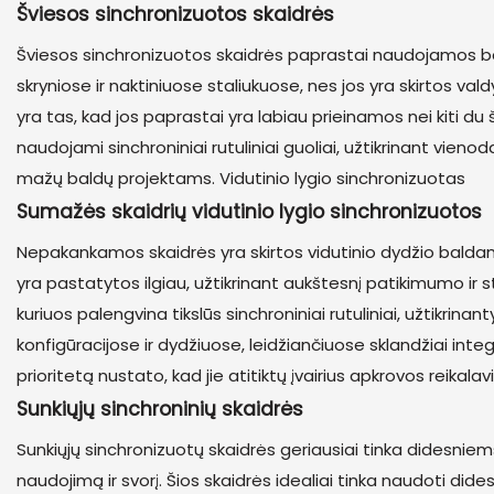
Šviesos sinchronizuotos skaidrės
Šviesos sinchronizuotos skaidrės paprastai naudojamos bal
skryniose ir naktiniuose staliukuose, nes jos yra skirtos val
yra tas, kad jos paprastai yra labiau prieinamos nei kiti du 
naudojami sinchroniniai rutuliniai guoliai, užtikrinant vieno
mažų baldų projektams. Vidutinio lygio sinchronizuotas
Sumažės skaidrių vidutinio lygio sinchronizuotos
Nepakankamos skaidrės yra skirtos vidutinio dydžio baldams,
yra pastatytos ilgiau, užtikrinant aukštesnį patikimumo ir s
kuriuos palengvina tikslūs sinchroniniai rutuliniai, užtikrin
konfigūracijose ir dydžiuose, leidžiančiuose sklandžiai integ
prioritetą nustato, kad jie atitiktų įvairius apkrovos reikala
Sunkiųjų sinchroninių skaidrės
Sunkiųjų sinchronizuotų skaidrės geriausiai tinka didesniem
naudojimą ir svorį. Šios skaidrės idealiai tinka naudoti did