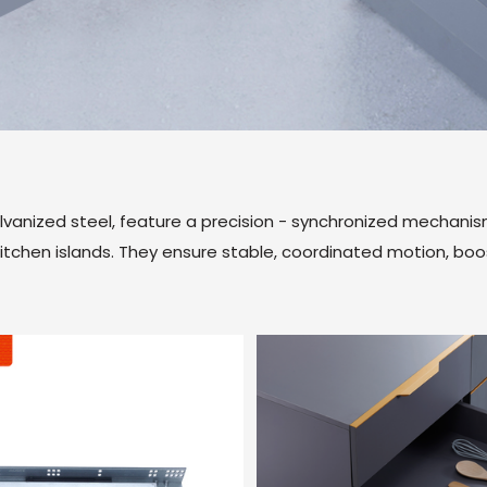
lvanized steel, feature a precision - synchronized mechanism
ike kitchen islands. They ensure stable, coordinated motion, bo