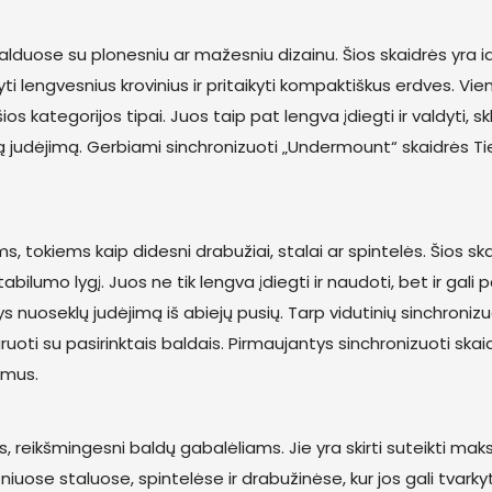
duose su plonesniu ar mažesniu dizainu. Šios skaidrės yra 
dyti lengvesnius krovinius ir pritaikyti kompaktiškus erdves. V
šios kategorijos tipai. Juos taip pat lengva įdiegti ir valdyti
dą judėjimą. Gerbiami sinchronizuoti „Undermount“ skaidrės Tiek
 tokiems kaip didesni drabužiai, stalai ar spintelės. Šios skai
tabilumo lygį. Juos ne tik lengva įdiegti ir naudoti, bet ir gal
antys nuoseklų judėjimą iš abiejų pusių. Tarp vidutinių sinchro
ruoti su pasirinktais baldais. Pirmaujantys sinchronizuoti skai
vimus.
s, reikšmingesni baldų gabalėliams. Jie yra skirti suteikti ma
esniuose staluose, spintelėse ir drabužinėse, kur jos gali tvar