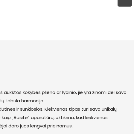
ukštos kokybės plieno ar lydinio, jie yra žinomi dėl savo
tų tobula harmonija.
dutinės ir sunkiosios. Kiekvienas tipas turi savo unikalų
 kaip „Aosite“ aparatūra, užtikrina, kad kiekvienas
ėjai daro juos lengvai prieinamus.