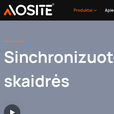
Produktai
Apie
Sinchronizuo
skaidrės