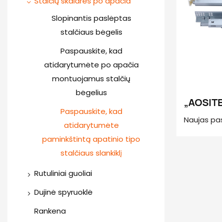
Stalčių skaidrės po apačia
Nerūdijančio plieno vyris
Prabangi stalčių dėžutė
Slopinantis paslėptas
stalčiaus bėgelis
(apvalus baras)
Specialus kampinis vyris
Prabangi stalčių dėžutė
Paspauskite, kad
3D Soft Close vyris
atidarytumėte po apačia
(„Squard Bar“)
Aliuminio durų vyris
montuojamus stalčių
Plona stalčių dėžutė
bėgelius
(atidaroma spaudžiant ir
„AOSITE
švelniai uždaroma)
Paspauskite, kad
amerikie
Naujas pa
atidarytumėte
pratęs
gyvenimui.
paminkštintą apatinio tipo
atidaryt
skaidrė na
stalčiaus slankiklį
ranken
technologij
Rutuliniai guoliai
ir uždaryt
sklandų pa
Įprastos stalčių skaidrės
Dujinė spyruoklė
rankenos d
Sulankstomų durų atrama
Soft Close Stalčiaus
Rankena
ištraukti, į