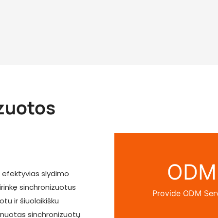
zuotos
ODM
r efektyvias slydimo
irinkę sinchronizuotus
Provide ODM Ser
tu ir šiuolaikišku
rdinuotas sinchronizuotų