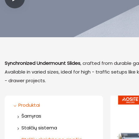
Synchronized Undermount Slides
, crafted from durable ga
Available in varied sizes, ideal for high - traffic setups l
- drawer projects.
Produktai
Šarnyras
Vienpusis vyris
Stalčių sistema
Dviejų krypčių vyris
Plona stalčių dėžutė