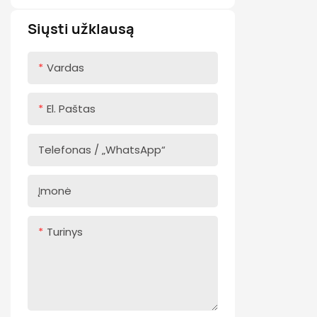
skaidrės
Minkšta dujinė spyruoklė
išskirtines
Siųsti užklausą
Paspauskite, kad
Minkšta pūkinė dujinė
atidarytumėte stalčių
spyruoklė
Vardas
skaidres
Dujinė spyruoklė aliuminio
rėmo durims
El. Paštas
Telefonas / „WhatsApp“
Įmonė
Turinys