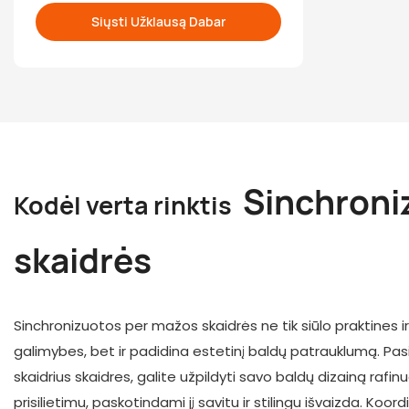
Siųsti Užklausą Dabar
Sinchroni
Kodėl verta rinktis
skaidrės
Sinchronizuotos per mažos skaidrės ne tik siūlo praktines i
galimybes, bet ir padidina estetinį baldų patrauklumą. Pas
skaidrius skaidres, galite užpildyti savo baldų dizainą rafinuo
prisilietimu, paskotindami jį savitu ir stilingu išvaizda. Koo