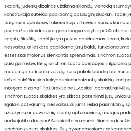
skaidrių judesių dizainas užtikrina sklandų, vienodą stumdy
konstrukcija suteikia papildomą apsauginį sluoksnį, todėl ji
drėgnose aplinkose, tokiose kaip virtuvės ir vonios kambari
per mažos skaidrės yra gana lengva valyti ir prižiūrėti, nes 
spąstų šiukšlių, todėl jie yra puikus pasirinkimas tiems, kurie
Nesvarbu, ar ieškote papildomo jūsų baldų funkcionalumo s
estetiškai malonus slenkantis sprendimas, sinchronizuotos
puiki galimybė. Be jų sinchronizuoto operacijos ir ilgalaikio p
modernų ir rafinuotą vaizdą, kuris pakels bendrą bet kurios
Ieškai aukščiausios kokybės sinchronizuotų skaidrių, kad p
interjero dizainą? Pažiūrėkite ne į „Aosite“ aparatūrą! Mūs
sinchronizuotos skaidrės yra skirtos patenkinti jūsų unikalius
ilgalaikį patvarumą. Nesvarbu, ar jums reikia pasirinktinių 
užsakymų ar pavyzdinių klientų aptarnavimo, mes jus pad
nedvejokite daugiau! Susisiekite su mumis šiandien ir sužin
sinchronizuotas skaidres jūsų gyvenamosioms ar komerci