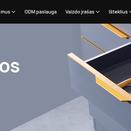
 mus
ODM paslauga
Vaizdo įrašas
Išteklius
tos