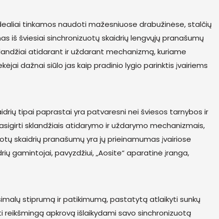
idealiai tinkamos naudoti mažesniuose drabužinėse, stalčių
ienas iš šviesiai sinchronizuotų skaidrių lengvųjų pranašumų
, sklandžiai atidarant ir uždarant mechanizmą, kuriame
ėjai dažnai siūlo jas kaip pradinio lygio parinktis įvairiems
drių tipai paprastai yra patvaresni nei šviesos tarnybos ir
i pasigirti sklandžiais atidarymo ir uždarymo mechanizmais,
nizuotų skaidrių pranašumų yra jų prieinamumas įvairiose
drių gamintojai, pavyzdžiui, „Aosite“ aparatinė įranga,
ksimalų stiprumą ir patikimumą, pastatytą atlaikyti sunkų
kyti reikšmingą apkrovą išlaikydami savo sinchronizuotą