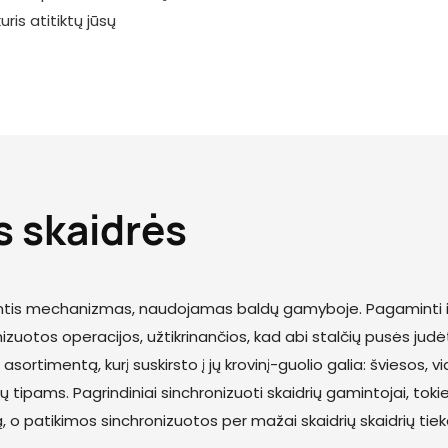
ris atitiktų jūsų
 skaidrės
antis mechanizmas, naudojamas baldų gamyboje. Pagaminti iš a
uotos operacijos, užtikrinančios, kad abi stalčių pusės judė
sortimentą, kurį suskirsto į jų krovinį-guolio galia: šviesos, vi
tipams. Pagrindiniai sinchronizuoti skaidrių gamintojai, tokie
 o patikimos sinchronizuotos per mažai skaidrių skaidrių tiek