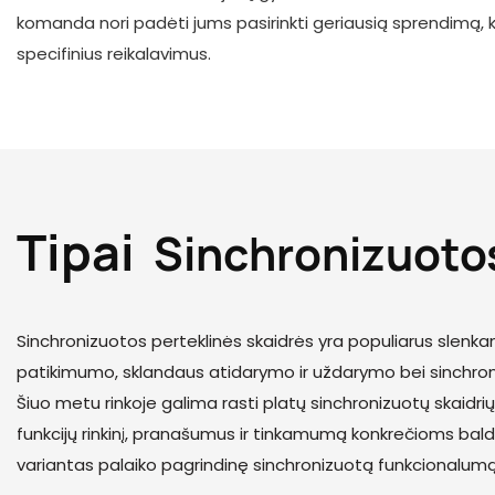
komanda nori padėti jums pasirinkti geriausią sprendimą, ku
specifinius reikalavimus.
Tipai
Sinchronizuotos
Sinchronizuotos perteklinės skaidrės yra populiarus slenk
patikimumo, sklandaus atidarymo ir uždarymo bei sinchroniz
Šiuo metu rinkoje galima rasti platų sinchronizuotų skaidrių a
funkcijų rinkinį, pranašumus ir tinkamumą konkrečioms baldų 
variantas palaiko pagrindinę sinchronizuotą funkcionalumą,