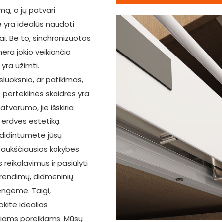
mą, o jų patvari
e yra idealūs naudoti
ai. Be to, sinchronizuotos
nėra jokio veikiančio
 yra užimti.
luoksnio, ar patikimas,
 perteklinės skaidrės yra
atvarumo, jie išskiria
 erdvės estetiką.
adidintumėte jūsų
ų aukščiausios kokybės
 reikalavimus ir pasiūlyti
sprendimų, didmeninių
engėme. Taigi,
okite idealias
niams poreikiams. Mūsų