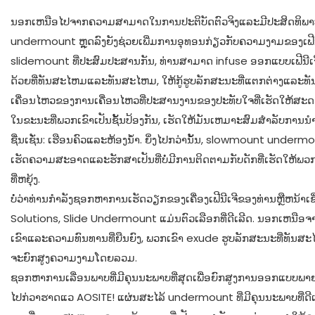
ນອກເຫນືອໄປຈາກຄວາມສາມາດໃນການປະຕິບັດຕົວຈິງແລະມີປະສິດທິພາ
undermount ຫຼຸດລົງຍັງຊ່ວຍເພີ່ມການອຸທອນກ່ຽວກັບຄວາມງາມຂອງເຟີນ
slidemount ທີ່ປະສົມປະສານກັນ, ທ່ານສາມາດ infuse ອອກແບບເຟີນີເ
ດ້ວຍທີ່ທັນສະໄຫມແລະທັນສະໄຫມ, ໃຫ້ກູ້ຮູບລັກສະນະທີ່ແຕກຕ່າງແລ
ເຄື່ອນໄຫວຂອງການເຄື່ອນໄຫວທີ່ປະສານງານຂອງປະທັບໃຈທີ່ເຮັດໃຫ້ສະ
ໃນຂະນະທີ່ພວກເຂົາເປັນຊັ້ນປ້ອງກັນ, ເຮັດໃຫ້ມັນເຫມາະສົມສໍາລັບການນ
ຊື່ນເຊັ່ນ: ເຮືອນຄົວແລະຫ້ອງນ້ໍາ. ຍິ່ງໄປກວ່ານັ້ນ, slowmount underm
ເຮັດຄວາມສະອາດແລະຮັກສາເປັນທີ່ບໍ່ມີການຕິດຕາມກັບດັກທີ່ເຮັດໃຫ້ພວກເຂົ
ທີ່ຫຍຸ້ງ.
ບໍ່ວ່າທ່ານກໍາລັງຊອກຫາການເຮັດວຽກຂອງເຄື່ອງເຟີນີເຈີຂອງທ່ານຫຼືຫນ້າເຊື
Solutions, Slide Undermount ແມ່ນຕົວເລືອກທີ່ດີເລີດ. ນອກເຫນື
ເຂົາແລະຄວາມທົນທານທີ່ຍືນຍົງ, ພວກເຂົາ exude ຮູບລັກສະນະທີ່ທັນສ
ຈະຍົກສູງຄວາມງາມໂດຍລວມ.
ຊອກຫາການເລື່ອນພາບທີ່ມີຄຸນນະພາບທີ່ສຸດເພື່ອຍົກສູງການອອກແບບພາຍໃນຂອ
ໄປກ່ວາຮາດແວ AOSITE! ແຜ່ນສະໄລ້ undermount ທີ່ມີຄຸນນະພາບທີ່ດ