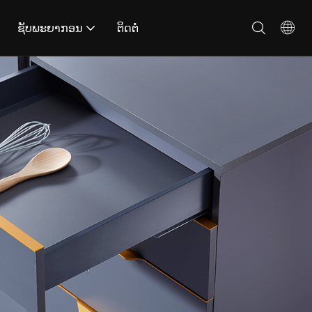
ຊັບພະຍາກອນ
ຕິດຕໍ່