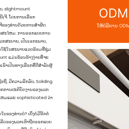
ODM
ບ, slightmount
ີເຈີ. ໂດຍການເລືອກ
ຈີຂອງທ່ານດ້ວຍການສໍາຜັດ
ໃຫ້ບໍລິການ OD
ະທັນສະໄຫມ. ການອອກແບບການ
ດວກສະບາຍ, ເປັນເອກະພາບ,
ໍາໃຊ້ໃນສະພາບແວດລ້ອມທີ່ຊຸ່ມ
ount ແມ່ນຂ້ອນຂ້າງງ່າຍທີ່ຈະ
າເປັນທາງເລືອກທີ່ດີສໍາລັບຜູ້
່ອຖື, ມີຄວາມລຶກລັບ, Soliding
ອຈາກການປະຕິບັດງານຂອງພວກ
ະໄຫມແລະ sophisticated ວ່າ
ງທ່ານບໍ? ເບິ່ງບໍ່ມີອີກຕໍ່
ີເລີດຂອງພວກເຮົາຖືກອອກແບບ