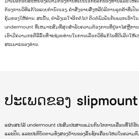
ມາເພື່ອຕອບສະຫນອງຄວາມຕ້ອງການທີ່ເປັນເອກະລັກຂອງທ່ານແລະໃຫ້ຄວາມທ
ຕ້ອງການວິທີແກ້ໄຂແບບກໍານົດເອງ, ຄໍາສັ່ງຂາຍສົ່ງຫລືບໍລິການລູກຄ້າທີ່ເປັ
ຄຸ້ມຄອງໃຫ້ທ່ານ. ສະນັ້ນ, ຢ່າລັງເລໃຈອີກຕໍ່ໄປ! ຕິດຕໍ່ພົວພັນກັບພວກເຮົາໃນມື
undermount ທີ່ເຫມາະສົມທີ່ສຸດສໍາລັບຄວາມຕ້ອງການທີ່ຢູ່ອາໄສຫຼືກ
ເຮົາມີຄວາມກະຕືລືລົ້ນທີ່ຈະຊ່ວຍທ່ານໃນການເລືອກວິທີແກ້ໄຂທີ່ດີເລີດ
ສະເພາະຂອງທ່ານ.
ປະເພດຂອງ
slipmount ເ
ແຜ່ນສະໄລ້ undermount ປະສົມປະສານແມ່ນກົນໄກການເລື່ອນທີ່ໄດ້ຮັບຄວາ
ແລະປິດ, ແລະປະຕິບັດຕາມທັງສອງດ້ານຂອງລິ້ນຊັກເຄື່ອນໄຫວໃນຄວາມກ