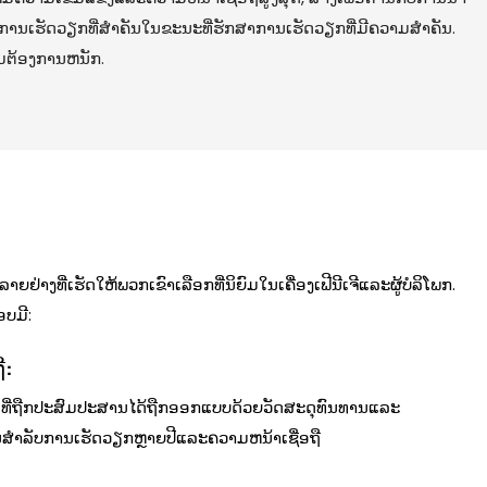
ັບການເຮັດວຽກທີ່ສໍາຄັນໃນຂະນະທີ່ຮັກສາການເຮັດວຽກທີ່ມີຄວາມສໍາຄັນ.
າມຕ້ອງການຫນັກ.
າຍຢ່າງທີ່ເຮັດໃຫ້ພວກເຂົາເລືອກທີ່ນິຍົມໃນເຄື່ອງເຟີນີເຈີແລະຜູ້ບໍລິໂພກ.
ອບມີ:
ື:
ີ່ຖືກປະສົມປະສານໄດ້ຖືກອອກແບບດ້ວຍວັດສະດຸທົນທານແລະ
ນສໍາລັບການເຮັດວຽກຫຼາຍປີແລະຄວາມຫນ້າເຊື່ອຖື