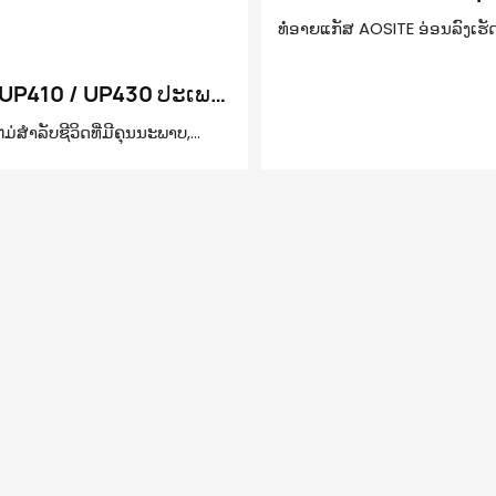
Spring (ມີ damper)
ທໍ່ອາຍແກັສ AOSITE ອ່ອນລົງເຮັດ
ຂອງທ່ານມີຄວາມຫມັ້ນຄົງແລະງຽບ
UP410 / UP430 ປະເພດ
ຄຸນສົມບັດທີ່ສາມາດປັບໄດ້ອອກແ
ໃຫ້ທ່ານສາມາດປັບແຕ່ງຄວາມໄ
າຍເຕັມອາເມລິກາຍູ້ເພື່ອ
່ສໍາລັບຊີວິດທີ່ມີຄຸນນະພາບ,
ຫນາແຫນ້ນຂອງ buffering ເພ
ນສະໄລ້ unformount
ີ່ມີຄຸນນະພາບ, ການສະແດງສະພາບ
ນອງຄວາມຕ້ອງການສ່ວນບຸກຄົນຂ
້ອງກັນທີ່ງຽບສະຫງົບ, ເປີດແລະປິດ
ນອກຈາກນັ້ນ, ມັນໃຊ້ເທກໂນໂລຍີ
ບໆ, ກໍານົດປະສົບການກ້ຽງ. ການ
ຂັ້ນສູງເພື່ອເຮັດໃຫ້ການປິດປະຕູຊ້
ານທີ່ເປັນມະນຸດແບບຊ່ວຍໃຫ້ການ
ປະສິດທິພາບ, ປ້ອງກັນການປິດຢ່
ນສັກລາຍລະອຽດທີ່ດີເລີດເຂົ້າໃນ
ແລະອັນຕະລາຍດ້ານຄວາມປອດໄ
ຈີຂອງທ່ານ!
ເກີດຂຶ້ນ, ໃນຂະນະທີ່ຍັງຫຼຸດຜ່ອ
ສ້າງສະພາບແວດລ້ອມໃນເຮືອນທີ
ສະດວກສະບາຍ.