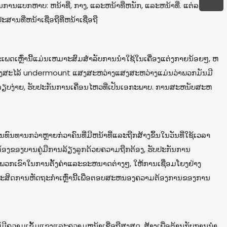
ນແບກຫາບ: ຫນ້າທີ່, ກາງ, ແລະຫນ້າທີ່ຫນັກ, ແລະຫນ້າທີ່. ແຕ່ລະ
ທີ່ຫນ້າເຊື່ອຖືທີ່ຫນ້າເຊື່ອຖື
ະເພດເຫຼົ່ານີ້ແມ່ນເຫມາະສົມສໍາລັບການນໍາໃຊ້ໃນເຄື່ອງແຕ່ງກາຍນ້ອຍໆ, ຫ
ໍ້ດີຂອງສະໄລ້ undermount ແສງສະຫວ່າງແສງສະຫວ່າງແມ່ນວ່າພວກມັນມີ
ີ່ລຽບງ່າຍ, ຮັບປະກັນການເຄື່ອນໄຫວທີ່ເປັນເອກະພາບ. ການສະຫນັບສະຫ
່ນທົນທານກວ່າຫຼາຍກ່ວາຄົນທີ່ມີຫນ້າທີ່ແລະຖືກສ້າງຂຶ້ນໃນວັນທີ່ໃຊ້ເວລາ
ກຕ້ອງຂອງບານຄູ່ມືການລ້ຽງລູກດ້ວຍຄວາມຖືກຕ້ອງ, ຮັບປະກັນການ
ພວກເຂົາໃນການຕັ້ງຄ່າແລະຂະຫນາດຕ່າງໆ, ໃຫ້ການເຊື່ອມໂຍງຢ່າງ
ິມະສິດການຫັດຖະກໍາເຫຼົ່ານີ້ເພື່ອຕອບສະຫນອງຄວາມຕ້ອງການຂອງການ
ມີຄວາມເຂັ້ມແຂງແລະຄວາມຫນ້າເຊື່ອຖືສູງສຸດ, ສ້າງເພື່ອຕ້ານກັບການນໍາ