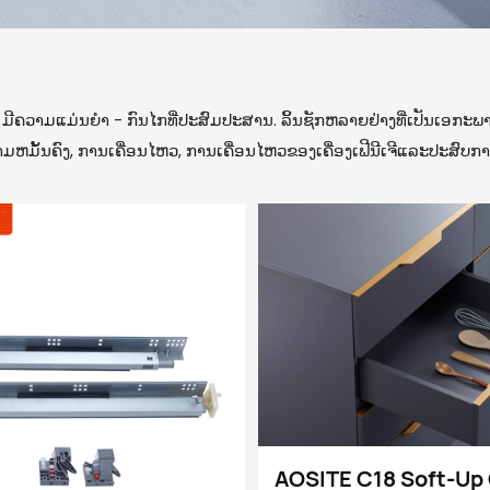
ນ, ມີຄວາມແມ່ນຍໍາ - ກົນໄກທີ່ປະສົມປະສານ. ລິ້ນຊັກຫລາຍຢ່າງທີ່ເປັນເອກະ
ມຫມັ້ນຄົງ, ການເຄື່ອນໄຫວ, ການເຄື່ອນໄຫວຂອງເຄື່ອງເຟີນີເຈີແລະປະສົບກາ
AOSITE C18 Soft-Up