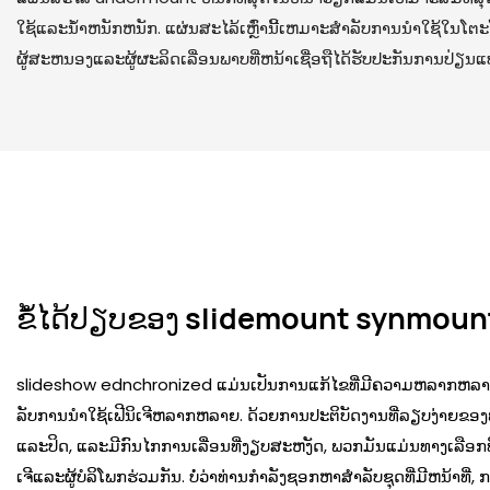
ໃຊ້ແລະນ້ໍາຫນັກຫນັກ. ແຜ່ນສະໄລ້ເຫຼົ່ານີ້ເຫມາະສໍາລັບການນໍາໃຊ້ໃນໂຕ
ຜູ້ສະຫນອງແລະຜູ້ຜະລິດເລື່ອນພາບທີ່ຫນ້າເຊື່ອຖືໄດ້ຮັບປະກັນການປ່ຽນແ
ຂໍ້ໄດ້ປຽບຂອງ slidemount synmoun
slideshow ednchronized ແມ່ນເປັນການແກ້ໄຂທີ່ມີຄວາມຫລາກຫລາຍແ
ລັບການນໍາໃຊ້ເຟີນິເຈີຫລາກຫລາຍ. ດ້ວຍການປະຕິບັດງານທີ່ລຽບງ່າຍຂອງ
ແລະປິດ, ແລະມີກົນໄກການເລື່ອນທີ່ງຽບສະຫງັດ, ພວກມັນແມ່ນທາງເລືອກທີ່
ເຈີແລະຜູ້ບໍລິໂພກຮ່ວມກັນ. ບໍ່ວ່າທ່ານກໍາລັງຊອກຫາສໍາລັບຊຸດທີ່ມີຫນ້າທີ່, ກາ