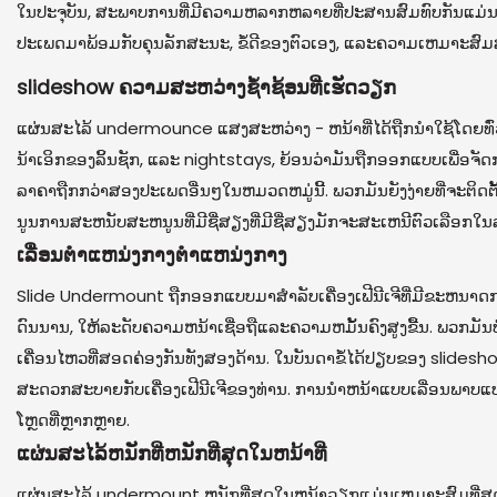
ໃນປະຈຸບັນ, ສະພາບການທີ່ມີຄວາມຫລາກຫລາຍທີ່ປະສານສົມທົບກັນແມ່ນມີ
ປະເພດມາພ້ອມກັບຄຸນລັກສະນະ, ຂໍ້ດີຂອງຕົວເອງ, ແລະຄວາມເຫມາະສົມສໍາລ
slideshow ຄວາມສະຫວ່າງຊ້ໍາຊ້ອນທີ່ເຮັດວຽກ
ແຜ່ນສະໄລ້ undermounce ແສງສະຫວ່າງ - ຫນ້າທີ່ໄດ້ຖືກນໍາໃຊ້ໂດຍທົ່ວໄ
ນ້າເອິກຂອງລິ້ນຊັກ, ແລະ nightstays, ຍ້ອນວ່າມັນຖືກອອກແບບເພື່ອ
ລາຄາຖືກກວ່າສອງປະເພດອື່ນໆໃນຫມວດຫມູ່ນີ້. ພວກມັນຍັງງ່າຍທີ່ຈະຕິດຕ
ນູນການສະຫນັບສະຫນູນທີ່ມີຊື່ສຽງທີ່ມີຊື່ສຽງມັກຈະສະເຫນີຕົວເລືອກໃນ
ເລື່ອນຕໍາແຫນ່ງກາງຕໍາແຫນ່ງກາງ
Slide Undermount ຖືກອອກແບບມາສໍາລັບເຄື່ອງເຟີນີເຈີທີ່ມີຂະຫນາດກາງ, ເຊ
ດົນນານ, ໃຫ້ລະດັບຄວາມຫນ້າເຊື່ອຖືແລະຄວາມຫມັ້ນຄົງສູງຂື້ນ. ພວກມັນ
ເຄື່ອນໄຫວທີ່ສອດຄ່ອງກັນທັງສອງດ້ານ. ໃນບັນດາຂໍ້ໄດ້ປຽບຂອງ sli
ສະດວກສະບາຍກັບເຄື່ອງເຟີນີເຈີຂອງທ່ານ. ການນໍາຫນ້າແບບເລື່ອນພາບ
ໂຫຼດທີ່ຫຼາກຫຼາຍ.
ແຜ່ນສະໄລ້ຫນັກທີ່ຫນັກທີ່ສຸດໃນຫນ້າທີ່
ແຜ່ນສະໄລ້ undermount ຫນັກທີ່ສຸດໃນຫນ້າວຽກແມ່ນເຫມາະສົມທີ່ສຸດສໍາລ