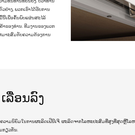
ົນທານທີ່ຍືນຍົງ. ບໍ່ວ່າທ່ານ
ນຕົວຢ່າງ, ພວກເຮົາໄດ້ຮັບການ
້ນີ້ເພື່ອຄົ້ນພົບແຜ່ນສະໄລ້
ານຄ້າຂອງທ່ານ. ທີມງານຂອງພວກ
ໃຫ້ເຫມາະສົມກັບຄວາມຕ້ອງການ
ລື່ອນລົງ
ມນິຍົມໃນການຜະລິດເຟີນີເຈີ. ຜະລິດຈາກໂລຫະປະສົມທີ່ສູງທີ່ສຸດຫຼືໂລຫະປ
ົມກຽວກັນ.