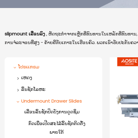
slipmount ເລື່ອນລົງ
, ຫັດຖະກໍາຈາກເຫຼັກທີ່ທົນທານໃນເຫລັກທີ່ທົນທາ
ການຈໍລະຈອນທີ່ສູງ - ຄ້າຍຄືກັບເກາະໃນເຮືອນຄົວ. ພວກເຂົາຮັບປະກັນຄວາ
ໂປຣເເກຣມ
ເຫດງ
ປະຕູດຽວ
ລິ້ນຊັກໂລຫະ
ປະຕູສອງທາງ
ກ່ອງລິ້ນຊັກກະທັດຮັດ
Undermount Drawer Slides
ປະຕູສະແຕນເລດ
ເລື່ອນລິ້ນຊັກປິດບັງການດູດຊຶມ
ກ່ອງລິ້ນຊັກຫລູຫລາ (ແຖບຮູບ
ວົງມົນ)
Hinge ມຸມພິເສດ
ກົດເພື່ອເປີດສະໄລ້ລິ້ນຊັກຕິດຕັ້ງ
ກ່ອງລິ້ນຊັກຫລູຫລາ (Squard
ພາຍໃຕ້
3D Soft Close Hinge