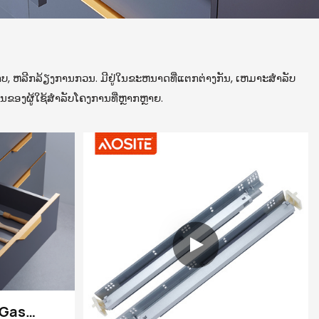
ພາບ, ຫລີກລ້ຽງການກວນ. ມີຢູ່ໃນຂະຫນາດທີ່ແຕກຕ່າງກັນ, ເຫມາະສໍາລັບ
ນຂອງຜູ້ໃຊ້ສໍາລັບໂຄງການທີ່ຫຼາກຫຼາຍ.
 Gas