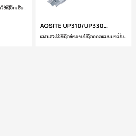
ໃຫ້ຊີວິດເຮືອນ
ກວ່າ! ມັນມີ
AOSITE UP310/UP330
ບບພິເສດ, ຊ່ວຍ
ວປິດແລະຄວາມ
American Type Full Extension
ແຜ່ນສະໄລ້ທີ່ຖືກທໍາລາຍນີ້ຖືກອອກແບບມາເປັນພິ
ື່ອຕອບສະຫ
Soft Closing Undermount
ເສດສໍາລັບທ່ານທີ່ດໍາເນີນຊີວິດທີ່ມີຄຸນນະພາບ!
ອງທ່ານ.
Drawer Slides( With Handle )
ມັນໄດ້ກໍານົດມາດຕະຖານຂອງມາດຕະຖານຂອງ
 buffering
Drawers slide ທີ່ມີຝີມືທີ່ດີເລີດແລະລາຍ
າລົງຢ່າງມີ
ລະອຽດກ່ຽວກັບມະນຸດ, ນໍາຄວາມງຽບສະຫງົບ
າງກະທັນຫັນ
ໃຫມ່, ລຽບແລະຄວາມທົນທານ
ພທີ່ອາດຈະ
ນສຽງລົບກວນ,
່ສະຫງົບແລະ