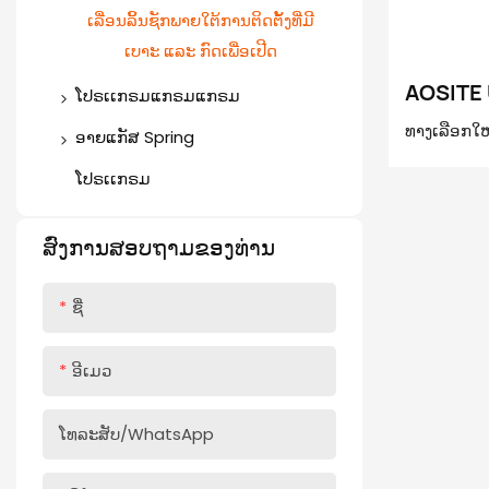
Bar)
ເລື່ອນລິ້ນຊັກພາຍໃຕ້ການຕິດຕັ້ງທີ່ມີ
ປະຕູອາລູມີນຽມ
ກ່ອງລິ້ນຊັກບາງ (ກົດເປີດ ແລະ ປິດ
ເບາະ ແລະ ກົດເພື່ອເປີດ
ອ່ອນໆ)
AOSITE 
ໂປຣເເກຣມແກຣມແກຣມ
ການຂະຫຍ
ທາງເລືອກໃຫມ
ແຖບລິ້ນຊັກປົກກະຕິ
ອາຍແກັສ Spring
ເປີດແຜ່
ສະພາບຕົວທ
Soft Close Drawer Slides
ຮອງຮັບປະຕູພັບ
ໂປຣເເກຣມ
ເຕັກໂນໂລຢີປ
ຍູ້ເພື່ອເປີດ Drawer Slides
ສະປິງແກັສອ່ອນຂຶ້ນ
ສະບາຍແລະງຽ
ສົ່ງການສອບຖາມຂອງທ່ານ
ອອກແບບຈັດກ
ສະປິງແກັສອ່ອນລົງ
ດຶງງ່າຍ, ກາ
ປະຕູກອບອາລູມິນຽມສຳລັບສະປິງ
ຊື່
ເຄື່ອງເຟີນີເ
ແກັສ
ອີເມວ
ໂທລະສັບ/whatsApp