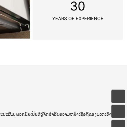
30
YEARS OF EXPERIENCE
ະສົມ, ພວກມັນເປັນທີ່ຮູ້ຈັກສໍາລັບຄວາມຫນ້າເຊື່ອຖືຂອງພວກເຂົາ, ລຽບ