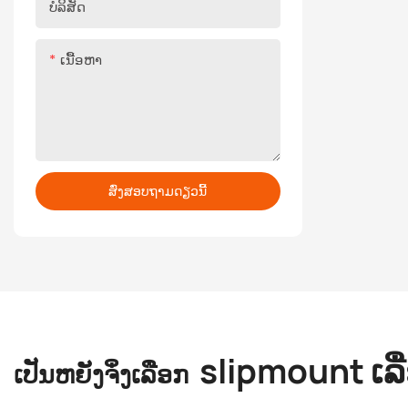
ບໍລິສັດ
ເນື້ອຫາ
ສົ່ງສອບຖາມດຽວນີ້
slipmount ເລື
ເປັນຫຍັງຈິ່ງເລືອກ