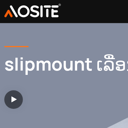
slipmount ເລື່ອ