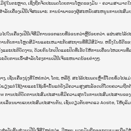
ຢູ່ໃນຕະຫຼາດ, ເຊິ່ງຖືກຈັດປະເພດໂດຍການໂຫຼດຂອງມັນ - ຄວາມສາມາດໃນກາ
ັບເຄື່ອງເຟີນີເຈີສະເພາະ. ການນໍາພາຂອງຜູ້ສະຫນັບສະຫນູນການປະສົມປະສານ
ປໃນເຄື່ອງເຟີນີເຈີທີ່ມີການອອກແບບທີ່ອ່ອນກວ່າຫຼືນ້ອຍກວ່າ. ແຜ່ນສະໄລ້ປ
ຈັດການກັບການໂຫຼດສີມ້ານແລະເຫມາະກັບສະຖານທີ່ທີ່ມີສີມ້ານ. ຫນຶ່ງໃນຂ
ັ້ງແລະປະຕິບັດງານ, ດ້ວຍກົນໄກເປີດແລະປິດທີ່ເຮັດໃຫ້ການເຄື່ອນໄຫວບານທ
ລະດັບການເຂົ້າສໍາລັບໂຄງການເຟີນີເຈີຂະຫນາດນ້ອຍຕ່າງໆ.
ັ່ນເຄື່ອງນຸ່ງທີ່ໃຫຍ່ກວ່າ, ໂຕະ, ຫລືຕູ້. ສະໄລ້ປະເພດເຫຼົ່ານີ້ໂດຍທົ່ວໄປແມ
ບໍ່ພຽງແຕ່ໃຊ້ງ່າຍແລະໃຊ້ເທົ່ານັ້ນແຕ່ຍັງມີຄວາມສູງສະລັອດເຕີໂດຍຄວາມຖື
deshow ການປະຕິບັດການປະສົມປະສານທີ່ມີຄວາມສຸກໃນການປະສົມປະສານຂອງ
ແບບເລື່ອນພາບແບບປະສົມປະສານກັນ, ເຊັ່ນດຽວກັບຮາດແວ Aosite, ໃຫ້ບຸລ
ັບຊິ້ນສ່ວນເຟີນິເຈີ້ທີ່ໃຫຍ່ກວ່າ, ມີຫຼາຍ. ພວກມັນຖືກອອກແບບມາເພື່ອໃຫ້