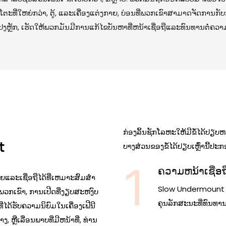
ະໂຕະທີ່ໃຫຍ່ກວ່າ, ຕູ້, ແລະເຄື່ອງແຕ່ງກາຍ, ບ່ອນທີ່ພວກເຂົາສາມາດຈັດການກ
ປງຫຼັກ, ເຮັດໃຫ້ພວກມັນມີການແກ້ໄຂບັນຫາທີ່ຫນ້າເຊື່ອຖືແລະທົນທານຕໍ່ຄວ
ກ່ອງລິ້ນຊັກໂລຫະໃຫ້ມີຂໍ້ໄດ້ປຽບຫລ
t
ບາງສ່ວນຂອງຂໍ້ໄດ້ປຽບເຫຼົ່ານີ້ປະກ
ຄວາມຫນ້າເຊື່ອຖ
ລະເຊື່ອຖືໄດ້ທີ່ເຫມາະສົມສໍາ
Slow Undermount ທ
ພວກເຂົາ, ການເປີດທີ່ງຽບສະຫງົບ
ຄຸນລັກສະນະທີ່ທົນທາ
ໄດ້ຮັບຄວາມນິຍົມໃນເຄື່ອງເຟີນີ
ງ, ຫຼືເລື່ອນພາບທີ່ມີຫນ້າທີ່, ທ່ານ