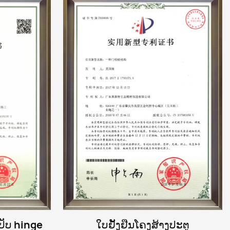
ປັບ hinge
ໃບຢັ້ງຢືນໂຄງສ້າງປະຕູ