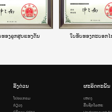
ບຮອງລູກສູບແຮງດັນ
ໃບຮັບຮອງກະບອກໄຮ
ລິ້ງດ່ວນ
ຜະລິດຕະພັນ
ໂປຣເເກຣມ
ເຫດງ
ນ
ກ່ຽວງ
ລິ້ນຊັກໂລຫະ