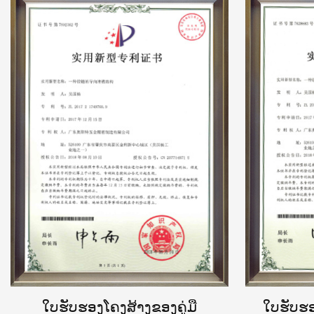
ໃບຮັບຮອງໂຄງສ້າງຂອງຄູ່ມື
ໃບຮັບຮອ