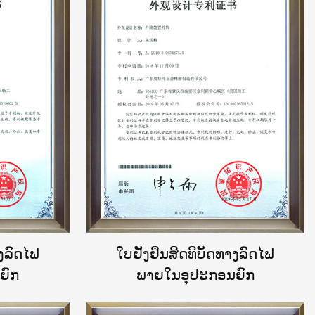
າງລົດໄຟ
ໃບຢັ້ງຢືນສິດທິບັດທາງລົດໄຟ
ຍົກ
ພາຍໃນອຸປະກອນຍົກ