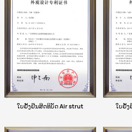
ໃບຢັ້ງຢືນສິດທິບັດ Air strut
ໃບຢັ້ງ