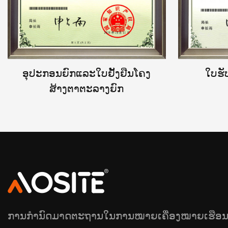
ອຸປະກອນຍົກແລະໃບຢັ້ງຢືນໂຄງ
ໃບຮັ
ສ້າງຕາຕະລາງຍົກ
ການກຳນົດມາດຕະຖານໃນການໝາຍເຄື່ອງໝາຍເຮືອ