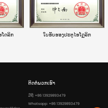
ໂດລິກ
ໃບຮັບຮອງປະຕູໄຮໂດຼລິກ
ຕິດຕໍ່ພວກເຮົາ
ມືຖື: +86 13929893479
Whatsapp: +86 13929893479