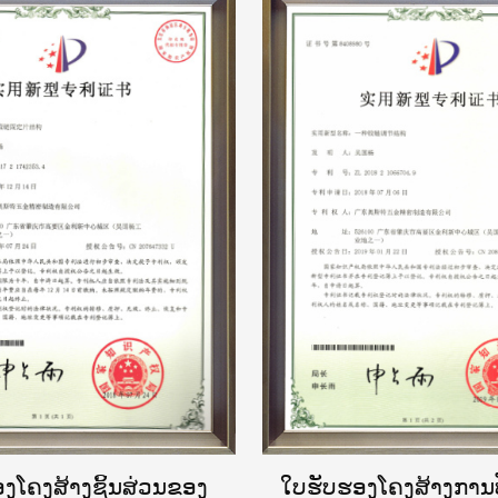
ງໂຄງສ້າງຊິ້ນສ່ວນຂອງ
ໃບຮັບຮອງໂຄງສ້າງການ