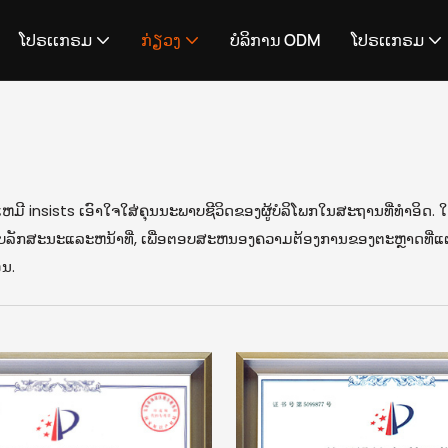
ໂປຣເເກຣມ
ກ່ຽວງ
ບໍລິການ ODM
ໂປຣເເກຣມ
ມີ insists ເອົາໃຈໃສ່ຄຸນນະພາບຊີວິດຂອງຜູ້ບໍລິໂພກໃນສະຖານທີ່ທໍາອິດ.
ບ, ຮູບລັກສະນະແລະຫນ້າທີ່, ເພື່ອຕອບສະຫນອງຄວາມຕ້ອງການຂອງຕະຫຼາດທີ
ນ.