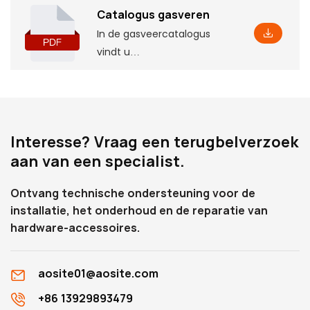
Catalogus gasveren
In de gasveercatalogus
vindt u
basisproductinformatie,
inclusief enkele parameters
en kenmerken, evenals de
bijbehorende
Interesse? Vraag een terugbelverzoek
installatieafmetingen,
aan van een specialist.
waardoor u deze
diepgaander kunt begrijpen
Ontvang technische ondersteuning voor de
installatie, het onderhoud en de reparatie van
hardware-accessoires.
aosite01@aosite.com
+86 13929893479