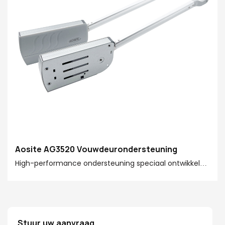
Aosite AG3520 Vouwdeurondersteuning
High-performance ondersteuning speciaal ontwikkeld
voor vouwdeuren, met behulp van
drukbuffertechnologie om een ​​soepele opening en
sluiting van het deurblad te bereiken. Geschikt voor
een verscheidenheid aan materiaalmaterialen van het
Stuur uw aanvraag