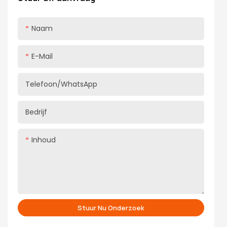
deurpaneel, gemakkelijk te installeren en het comfort
en de veiligheid van thuisgebruik te verbeteren
Naam
E-Mail
Telefoon/WhatsApp
Bedrijf
Inhoud
Stuur Nu Onderzoek