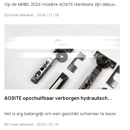
Op de MEBEL 2024 maakte AOSITE Hardware zijn debuut
met uitstekende producten en een professioneel team,
524
keer bekeken
2024
11
26
wat een groot succes was.
AOSITE opschuifbaar verborgen hydraulisch
kastscharnier met 3D-plaat
Het is erg belangrijk om een ​​geschikt scharnier te kiezen
bij het ontwerp en de productie van woningen. AOSITE
841
keer bekeken
2024
10
31
opschuifbaar verborgen hydraulisch kastscharnier met