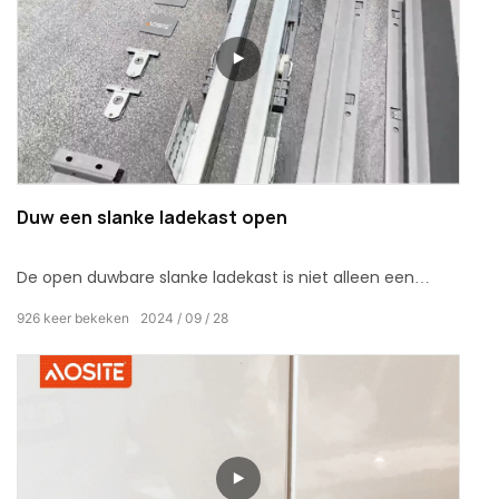
bedrijfsleven.
Duw een slanke ladekast open
De open duwbare slanke ladekast is niet alleen een
krachtige assistent voor thuisopslag, maar ook een
926
keer bekeken
2024
09
28
uitstekende keuze om de levenskwaliteit te verbeteren.
Het creëert een mooie en praktische woonruimte voor u
met zijn ultradunne ontwerp, gemakkelijke bediening,
superdraagvermogen en gediversifieerde
installatiemodi.