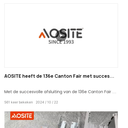
3D-plaat is de eerste keuze geworden voor veel
woningdecoratie en meubelproductie vanwege de
uitstekende prestaties en duurzaamheid. Het kan niet
alleen de algehele esthetiek van de huisruimte
verbeteren, maar ook uw smaak en streven naar details
laten zien.
AOSITE heeft de 136e Canton Fair met succes
afgesloten
Met de succesvolle afsluiting van de 136e Canton Fair wil
AOSITE elke klant en vriend die naar onze stand kwam
561
keer bekeken
2024
10
22
oprecht bedanken. Op dit wereldberoemde
economische en handelsevenement waren we samen
getuige van de welvaart en innovatie van het