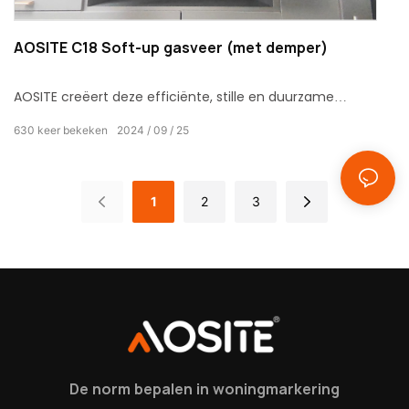
AOSITE C18 Soft-up gasveer (met demper)
AOSITE creëert deze efficiënte, stille en duurzame
gasveer, die een vleugje verfijning en rust aan uw huis
630
keer bekeken
2024
09
25
toevoegt.
1
2
3
De norm bepalen in woningmarkering