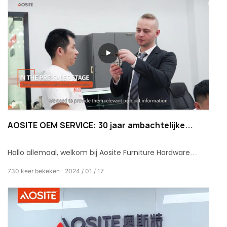
AOSITE OEM SERVICE: 30 jaar ambachtelijke
kwaliteit meubelbeslagleverancier voor ODM /
OEM-services
Hallo allemaal, welkom bij Aosite Furniture Hardware
Supplier. We hebben 30 jaar professionele ervaring in de
730
keer bekeken
2024
01
17
productie van thuishardware en streven ernaar onze
klanten hoogwaardige ODM / OEM-service te bieden.