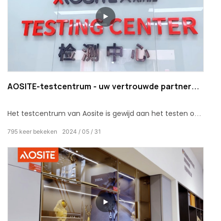
AOSITE-testcentrum - uw vertrouwde partner
voor hoogwaardige oplossingen voor
meubelbeslag voor thuis
Het testcentrum van Aosite is gewijd aan het testen of
de kwaliteit van de geproduceerde
795
keer bekeken
2024
05
31
meubelbeslagproducten aan de norm voldoet.