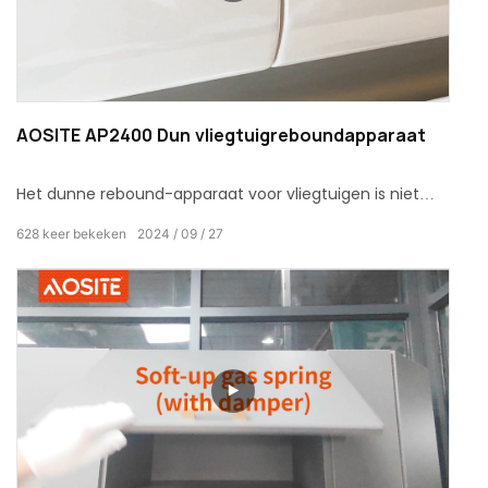
AOSITE AP2400 Dun vliegtuigreboundapparaat
Het dunne rebound-apparaat voor vliegtuigen is niet
alleen een accessoire, maar ook de perfecte
628
keer bekeken
2024
09
27
kristallisatie van moderne technologie en intelligent
ontwerp, speciaal op maat gemaakt voor u die
uitstekende kwaliteit nastreeft.