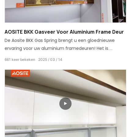
AOSITE BKK Gasveer Voor Aluminium Frame Deur
De Aosite BKK Gas Spring brengt u een gloednieuwe
ervaring voor uw aluminium framedeuren! Het is
geschikt voor verschillende soorten aluminium
661
keer bekeken
2025
03
14
framedeuren en is gemakkelijk te installeren. Met een
verblijfspositiefunctie voldoet het aan uw diverse
behoeften. Kies deze gasveer om uw thuisleven slimmer
en handiger te maken!