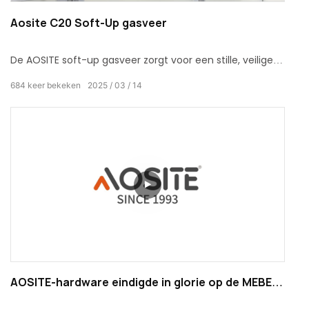
Aosite C20 Soft-Up gasveer
De AOSITE soft-up gasveer zorgt voor een stille, veilige
en comfortabele deursluitervaring en maakt van elk
684
keer bekeken
2025
03
14
sluiten een elegant en sierlijk ritueel! Zeg vaarwel tegen
geluidsoverlast en vermijd gevaren voor de veiligheid,
terwijl u geniet van een rustig en comfortabel
thuisleven.
AOSITE-hardware eindigde in glorie op de MEBEL
2024