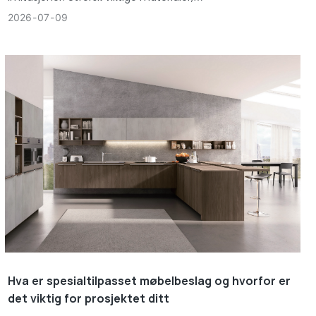
håndverksstandarder og uunnværlige funksjoner fra
2026
07
09
AOSITE.
Hva er spesialtilpasset møbelbeslag og hvorfor er
det viktig for prosjektet ditt