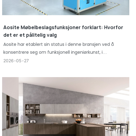
Aosite Møbelbeslagsfunksjoner forklart: Hvorfor
det er et pålitelig valg
Aosite har etablert sin status i denne bransjen ved å
konsentrere seg om funksjonell ingeniørkunst, i
motsetning til bare levering av basiskomponenter.
2026
05
27