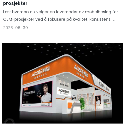
prosjekter
Lær hvordan du velger en leverandør av møbelbeslag for
OEM-prosjekter ved å fokusere på kvalitet, konsistens,
produksjonskapasitet og langsiktig produksjonspålitelighet.
2026
06
30