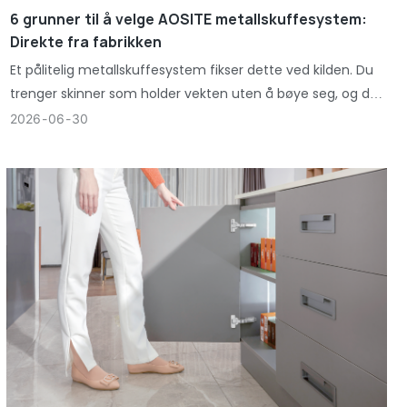
6 grunner til å velge AOSITE metallskuffesystem:
Direkte fra fabrikken
Et pålitelig metallskuffesystem fikser dette ved kilden. Du
trenger skinner som holder vekten uten å bøye seg, og du
trenger en eske som overlever tusenvis av sykluser uten å
2026
06
30
miste form.