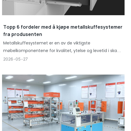
Topp 6 fordeler med å kjøpe metallskuffesystemer
fra produsenten
Metallskuffesystemet er en av de viktigste
møbelkomponentene for kvalitet, ytelse og levetid i skap,
garderober, kjøkkeninnredning og kontormøbler.
2026
05
27