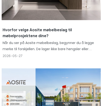
Hvorfor velge Aosite møbelbeslag til
møbelprosjektene dine?
Når du ser på Aosite møbelbeslag, begynner du å legge
merke til forskjellen. De lager ikke bare hengsler eller
møbelskinner – de tar hensyn til møbelbruk
2026
05
27