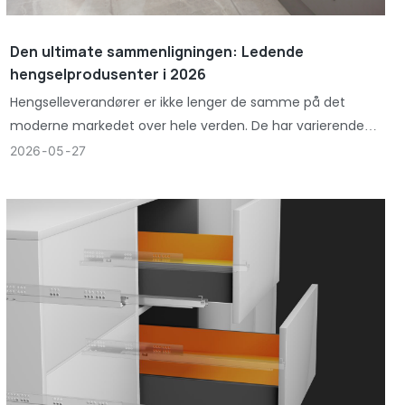
Den ultimate sammenligningen: Ledende
hengselprodusenter i 2026
Hengselleverandører er ikke lenger de samme på det
moderne markedet over hele verden. De har varierende
ytelsesnivåer som imøtekommer ulike produksjonskrav.
2026
05
27