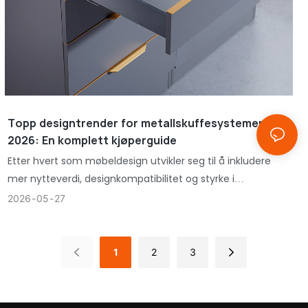
Topp designtrender for metallskuffesystemer for
2026: En komplett kjøperguide
Etter hvert som møbeldesign utvikler seg til å inkludere
mer nytteverdi, designkompatibilitet og styrke i
maskinvareelementer, er det et økende behov for
2026
05
27
optimale metallskuffesystemer.
1
2
3