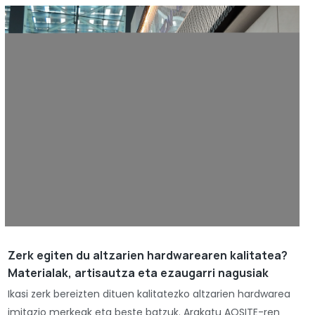
Zerk egiten du altzarien hardwarearen kalitatea?
Materialak, artisautza eta ezaugarri nagusiak
Ikasi zerk bereizten dituen kalitatezko altzarien hardwarea
imitazio merkeak eta beste batzuk. Arakatu AOSITE-ren