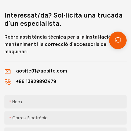
paràmetres i característiques,
així com les dimensions
Interessat/da? Sol·licita una trucada
d'instal·lació corresponents,
d'un especialista.
que us ajudaran a entendre-
ho en profunditat.
Rebre assistència tècnica per a la instal·lació, el
manteniment i la correcció d'accessoris de
maquinari.
aosite01@aosite.com
+86 13929893479
Nom
Correu Electrònic