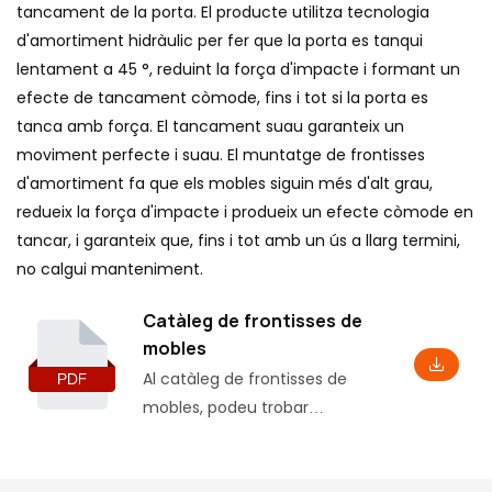
tancament de la porta. El producte utilitza tecnologia
d'amortiment hidràulic per fer que la porta es tanqui
lentament a 45 °, reduint la força d'impacte i formant un
efecte de tancament còmode, fins i tot si la porta es
tanca amb força. El tancament suau garanteix un
moviment perfecte i suau. El muntatge de frontisses
d'amortiment fa que els mobles siguin més d'alt grau,
redueix la força d'impacte i produeix un efecte còmode en
tancar, i garanteix que, fins i tot amb un ús a llarg termini,
no calgui manteniment.
Catàleg de frontisses de
mobles
Al catàleg de frontisses de
mobles, podeu trobar
informació bàsica del
producte, incloent alguns