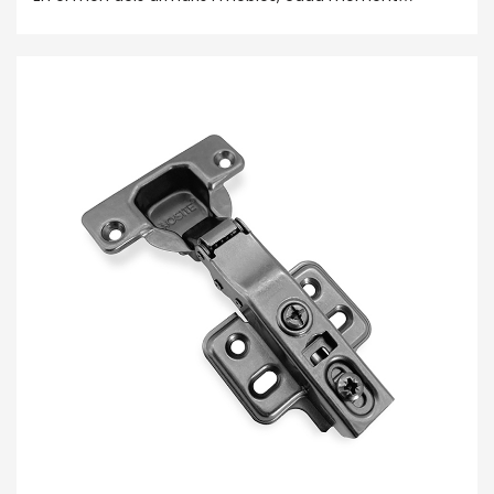
d'obertura i tancament conté el misteri de la qualitat i
el disseny. No només és el component clau que
connecta el panell de la porta i l'armari, sinó també
l'element central per mostrar l'estil i la comoditat de la
llar. La frontissa d'amortiment hidràulica inseparable
d'AOSITE Hardware, amb una tecnologia i un rendiment
excel·lents, s'ha convertit en una opció ideal per
construir cases exquisides