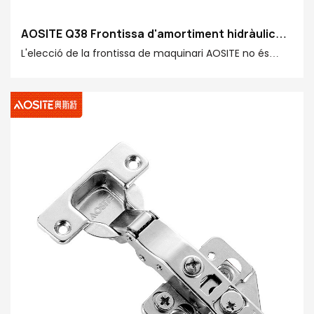
AOSITE Q38 Frontissa d'amortiment hidràulic
unidireccional
L'elecció de la frontissa de maquinari AOSITE no és
només un accessori de maquinari normal, sinó una
combinació perfecta d'alta qualitat, coixinet fort,
silenci i durabilitat. Frontissa de maquinari AOSITE, amb
tecnologia enginyosa per crear una qualitat excel·lent