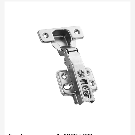
característiques anticorrosives i antioxidants. El seu
dispositiu d'amortiment integrat fa que la porta de
l'armari sigui més silenciosa i suau quan s'obre o tanca,
creant un entorn d'ús silenciós i oferint-vos la millor
experiència.