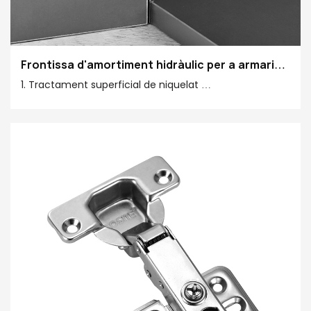
Frontissa d'amortiment hidràulic per a armari
de mobles
1. Tractament superficial de niquelat
2. Disseny d'aspecte fix
3. L'amortiment incorporat