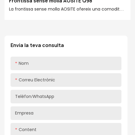
Frontissa sense molla AOSITE Q98
La frontissa sense molla AOSITE ofereix una comoditat
i una promoció estètica sense precedents a la vostra
vida domèstica amb la durabilitat de l'estructura sense
molles, la innovació de combinar amb el dispositiu de
rebot i l'alta qualitat del material de placa d'acer
Envia la teva consulta
laminat en fred.
Nom
Correu Electrònic
Telèfon/WhatsApp
Empresa
Content