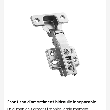
Escollir AOSITE significa triar una vida de gran qualitat
Frontissa d'amortiment hidràulic inseparable
AOSITE Q18
En el món dels armaris i mobles, cada moment