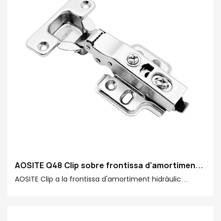
AOSITE Q48 Clip sobre frontissa d'amortiment
hidràulic
AOSITE Clip a la frontissa d'amortiment hidràulic
combina durabilitat, funcionament suau, comoditat
silenciosa i instal·lació còmoda, que és la millor opció
per a la decoració de la llar i l'actualització dels mobles.