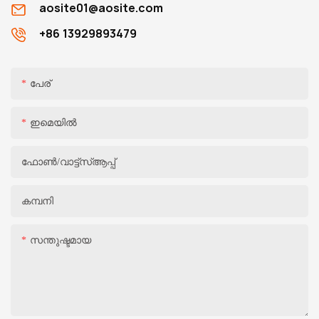
aosite01@aosite.com
+86 13929893479
പേര്
ഇമെയിൽ
ഫോൺ/വാട്ട്‌സ്ആപ്പ്
കമ്പനി
സന്തുഷ്ടമായ