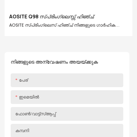
AOSITE Q98 സ്പ്രിംഗ്ലെസ്സ് ഹിഞ്ച്
AOSITE സ്‌പ്രിംഗ്‌ലെസ് ഹിഞ്ച് നിങ്ങളുടെ ഗാർഹിക
ജീവിതത്തിന് അഭൂതപൂർവമായ സൗകര്യവും
സൗന്ദര്യാത്മക പ്രമോഷനും നൽകുന്നു
നിങ്ങളുടെ അന്വേഷണം അയയ്ക്കുക
പേര്
ഇമെയിൽ
ഫോൺ/വാട്ട്‌സ്ആപ്പ്
കമ്പനി