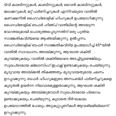
ടിവി കാബിനറ്റുകൾ, കാബിനറ്റുകൾ, വൈൻ കാബിനറ്റുകൾ,
ലോക്കറുകൾ, മറ്റ് ഫർണിച്ചറുകൾ എന്നിവയുടെ വാതിൽ
കണക്ഷനിൽ ഹൈഡ്രോളിക് ഹിംഗുകൾ ഉപയോഗിക്കുന്നു.
ഹൈഡ്രോളിക് ബഫർ ഹിഞ്ച് വാതിലിന്റെ അടയുന്ന
വേഗതയുമായി പൊരുത്തപ്പെടുന്നതിന് ഒരു പുതിയ
സാങ്കേതികവിദ്യയെ ആശ്രയിക്കുന്നു. ഉൽപ്പന്നം
ഹൈഡ്രോളിക് ബഫർ സാങ്കേതികവിദ്യ ഉപയോഗിച്ച് 45°യിൽ
വാതിൽ സാവധാനം അടയ്ക്കുന്നു, ആഘാത ശക്തി
കുറയ്ക്കുകയും വാതിൽ ശക്തിയോടെ അടച്ചിട്ടുണ്ടെങ്കിലും
സുഖപ്രദമായ ക്ലോസിംഗ് ഇഫക്റ്റ് ഉണ്ടാക്കുകയും ചെയ്യുന്നു.
മൃദുവായ അടയ്ക്കൽ തികഞ്ഞതും മൃദുവായതുമായ ചലനം
ഉറപ്പാക്കുന്നു. ബഫർ ഹിംഗുകളുടെ അസംബ്ലി ഫർണിച്ചറുകളെ
കൂടുതൽ ഉയർന്ന നിലവാരമുള്ളതാക്കുന്നു, ആഘാത ശക്തി
കുറയ്ക്കുകയും അടയ്ക്കുമ്പോൾ സുഖപ്രദമായ പ്രഭാവം
ഉണ്ടാക്കുകയും ചെയ്യുന്നു, കൂടാതെ ദീർഘകാല
ഉപയോഗത്തിൽ പോലും അറ്റകുറ്റപ്പണികൾ ആവശ്യമില്ലെന്ന്
ഉറപ്പാക്കുന്നു.