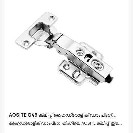
AOSITE Q48 ക്ലിപ്പ് ഹൈഡ്രോളിക് ഡാംപിംഗ്
ഹിംഗിൽ
ഹൈഡ്രോളിക് ഡാംപിംഗ് ഹിംഗിലെ AOSITE ക്ലിപ്പ്, ഈട്,
സുഗമമായ പ്രവർത്തനം, ശാന്തമായ സുഖം,