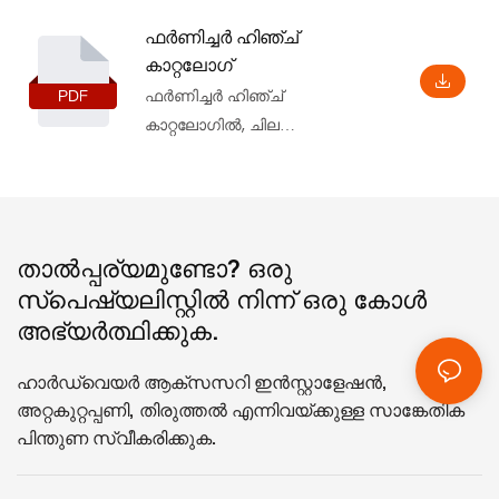
ഫർണിച്ചർ ഹിഞ്ച്
കാറ്റലോഗ്
ഫർണിച്ചർ ഹിഞ്ച്
കാറ്റലോഗിൽ, ചില
പാരാമീറ്ററുകളും
സവിശേഷതകളും കൂടാതെ
അനുബന്ധ ഇൻസ്റ്റാളേഷൻ
അളവുകളും ഉൾപ്പെടെയുള്ള
താൽപ്പര്യമുണ്ടോ? ഒരു
അടിസ്ഥാന ഉൽപ്പന്ന വിവരങ്ങൾ
സ്പെഷ്യലിസ്റ്റിൽ നിന്ന് ഒരു കോൾ
നിങ്ങൾക്ക് കണ്ടെത്താനാകും,
അഭ്യർത്ഥിക്കുക.
അത് ആഴത്തിൽ മനസ്സിലാക്കാൻ
നിങ്ങളെ സഹായിക്കും.
ഹാർഡ്‌വെയർ ആക്‌സസറി ഇൻസ്റ്റാളേഷൻ,
അറ്റകുറ്റപ്പണി, തിരുത്തൽ എന്നിവയ്ക്കുള്ള സാങ്കേതിക
പിന്തുണ സ്വീകരിക്കുക.