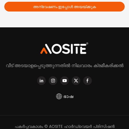
അന്വേഷണം ഇപ്പോൾ അയയ്ക്കുക
വീട് അടയാളപ്പെടുത്തുന്നതിൽ നിലവാരം ക്രമീകരിക്കൽ
ഭാഷ
പകർപ്പവകാശം © AOSITE ഹാർഡ്‌വെയർ പ്രിസിഷൻ