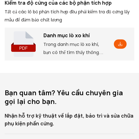
Kiểm tra độ cứng của các bộ phận tích hợp
Tất cả các lô bộ phận tích hợp đều phải kiểm tra độ cứng lấy
mẫu để đảm bảo chất lượng
Danh mục lò xo khí
Trong danh mục lò xo khí,
bạn có thể tìm thấy thông
tin cơ bản về sản phẩm, bao
gồm một số thông số và
tính năng, cũng như kích
thước lắp đặt tương ứng, điều
Bạn quan tâm? Yêu cầu chuyên gia
này sẽ giúp bạn hiểu sâu hơn
gọi lại cho bạn.
về nó
Nhận hỗ trợ kỹ thuật về lắp đặt, bảo trì và sửa chữa
phụ kiện phần cứng.