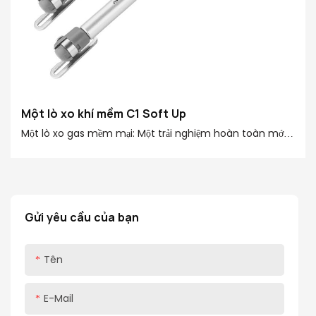
Một lò xo khí mềm C1 Soft Up
Một lò xo gas mềm mại: Một trải nghiệm hoàn toàn mới
cho cửa lật của bạn! Lò xo khí mềm A SOTOSS cung cấp
một lực hỗ trợ mạnh mẽ 20-150N, phù hợp cho các cửa
lật với các kích cỡ và trọng lượng khác nhau. Cho dù đó
là tủ tường nhà bếp, tủ gương phòng tắm hay tủ quần áo,
Gửi yêu cầu của bạn
nó có thể xử lý tất cả chúng một cách dễ dàng, cung
cấp cho bạn trải nghiệm người dùng thuận tiện hơn
Tên
E-Mail