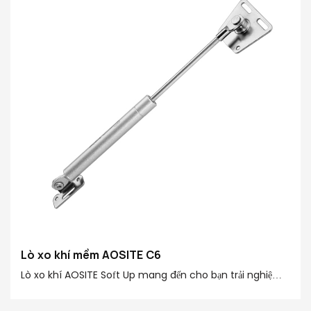
Chức năng tùy chọn: Lên tiêu chuẩn/giảm nhẹ/dừng tự
do/Bước đôi thủy lực
Lò xo khí mềm AOSITE C6
Lò xo khí AOSITE Soft Up mang đến cho bạn trải nghiệm
hoàn toàn mới cho cửa lật của bạn! Lò xo khí có chức
năng giữ nguyên vị trí được thiết kế đặc biệt, cho phép