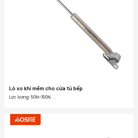
Lò xo khí mềm cho cửa tủ bếp
Lực lượng: 50N-150N
Trung tâm đến trung tâm: 245mm
Hành trình: 90mm
Vật liệu chính 20#: Ống hoàn thiện 20#, đồng, nhựa
Kết thúc đường ống: Bề mặt sơn khỏe mạnh
Kết thúc thanh: Mạ Chromium Ridgid