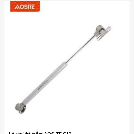
bạn dừng cửa lật ở bất kỳ góc nào theo nhu cầu của bạn.
Sử dụng công nghệ chuyển động hướng lên trên bằng khí
nén và chuyển động hướng xuống bằng thủy lực tiên tiến,
cửa lật sẽ tự động mở chỉ bằng một cú ấn nhẹ, giúp bạn
tiết kiệm thời gian và công sức. Thiết kế chuyển động
thủy lực hướng xuống làm chậm hiệu quả việc hạ cửa,
ngăn ngừa việc đóng đột ngột và các nguy cơ tiềm ẩn về
an toàn, đồng thời cũng giảm tiếng ồn.
Lò xo khí mềm AOSITE C12