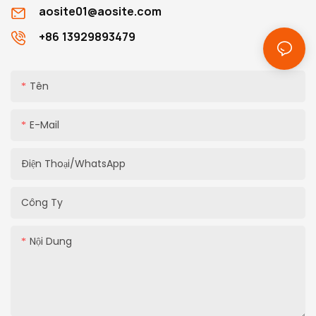
aosite01@aosite.com
+86 13929893479
Tên
E-Mail
Điện Thoại/WhatsApp
Công Ty
Nội Dung