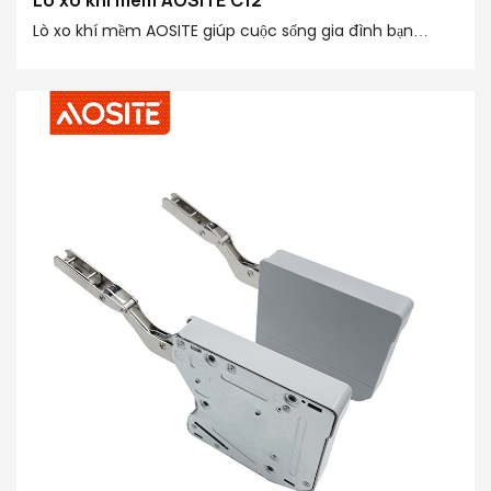
Lò xo khí mềm AOSITE giúp cuộc sống gia đình bạn
thông minh và tiện lợi hơn! Lò xo khí được chế tạo tỉ mỉ
từ thép cao cấp, POM và ống hoàn thiện 20#, cung cấp
lực hỗ trợ mạnh mẽ 20N-150N, phù hợp với cửa lật có
nhiều kích thước và trọng lượng khác nhau. Công nghệ
chuyển động hướng lên bằng khí nén giúp bạn mở tủ dễ
dàng. Thiết kế chuyển động thủy lực hướng xuống ngăn
ngừa các nguy cơ mất an toàn tiềm ẩn. Nó có chức
năng giữ nguyên vị trí được thiết kế đặc biệt, cho phép
bạn dừng cửa lật ở bất kỳ góc độ nào theo nhu cầu của
bạn