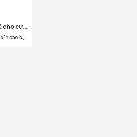
K cho cửa
 đến cho bạn
 cho cửa
 khí được
p, nhựa kỹ
ện 20#. Sản
ẽ từ 20N-
i cửa khung
ng lượng
nghệ chuyển
hí nén tiên
ự động mở
p bạn tiết