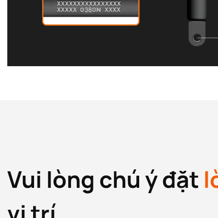
Vui lòng chú ý đặt
l
vị trí