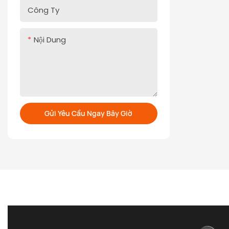
vị trí được
Công Ty
bạn dừng c
nhu cầu của
Nội Dung
cho việc l
khác
Gửi Yêu Cầu Ngay Bây Giờ