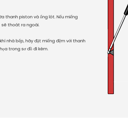
ữa thanh piston và ống lót. Nếu miếng
 sẽ thoát ra ngoài.
khí nhà bếp, hãy đặt miếng đệm với thanh
 họa trong sơ đồ đi kèm.