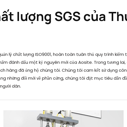
hất lượng SGS của Thụ
ản lý chất lượng ISO9001, hoàn toàn tuân thủ quy trình kiểm t
ẩm đánh dấu một kỷ nguyên mới của Aosite. Trong tương lai, c
ách hàng đã ủng hộ chúng tôi. Chúng tôi cam kết sử dụng côn
g những đổi mới về phần cứng, chúng tôi đặt mục tiêu dẫn đầu
người dân.