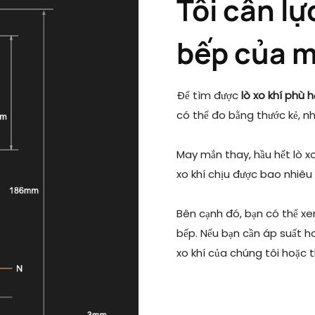
Tôi cần l
bếp của 
Để tìm được
lò xo khí phù 
có thể đo bằng thước kẻ, n
May mắn thay, hầu hết lò xo 
xo khí chịu được bao nhiêu
Bên cạnh đó, bạn có thể xem
bếp. Nếu bạn cần áp suất h
xo khí của chúng tôi hoặc t