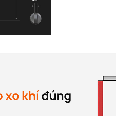
ò xo khí
đúng