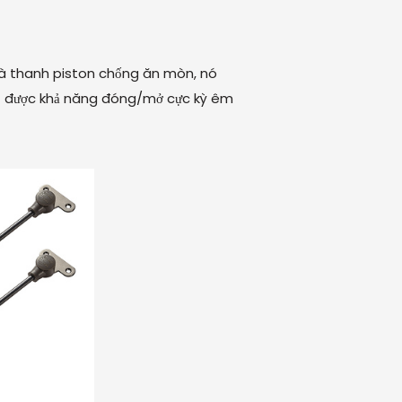
ến và thanh piston chống ăn mòn, nó
đạt được khả năng đóng/mở cực kỳ êm