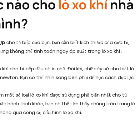
ực nào cho
lò xo khí
nhà
mình?
hợp
cho tủ bếp của bạn, bạn cần biết kích thước của cửa tủ,
hưng không thể tính toán
ngay
áp suất trong lò xo khí
.
khí cho tủ bếp đều có in chữ. Đôi khi, chữ này sẽ cho biết lò
 newton. Bạn có thể nhìn sang bên phải để học cách đọc lực.
 một số loại lò xo khí được sử dụng phổ biến nhất cho tủ
oặc hành trình khác, bạn có thể tìm thấy chúng trên trang lò
hông qua công cụ cấu hình lò xo khí.