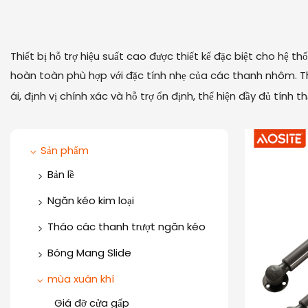
Thiết bị hỗ trợ hiệu suất cao được thiết kế đặc biệt cho hệ 
hoàn toàn phù hợp với đặc tính nhẹ của các thanh nhôm. T
ái, định vị chính xác và hỗ trợ ổn định, thể hiện đầy đủ tính 
Sản phẩm
Bản lề
Bản lề một chiều
Ngăn kéo kim loại
Bản lề hai chiều
Hộp ngăn kéo mỏng
Tháo các thanh trượt ngăn kéo
Bản lề thép không gỉ
Ray trượt ngăn kéo ẩn giảm
Hộp ngăn kéo bằng kim loại
Bóng Mang Slide
chấn đồng bộ
(thanh tròn)
Bản lề góc đặc biệt
Trượt ngăn kéo thông
mùa xuân khí
Ray trượt ngăn kéo gắn dưới
Hộp ngăn kéo kim loại
thường
Bản lề đóng mềm 3D
Giá đỡ cửa gấp