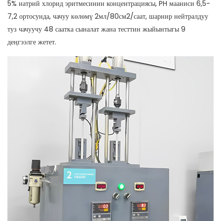
5% натрий хлорид эритмесинин концентрациясы, PH мааниси 6,5-
7,2 ортосунда, чачуу көлөмү 2мл/80см2/саат, шарнир нейтралдуу
туз чачуучу 48 саатка сыналат жана тесттин жыйынтыгы 9
деңгээлге жетет.