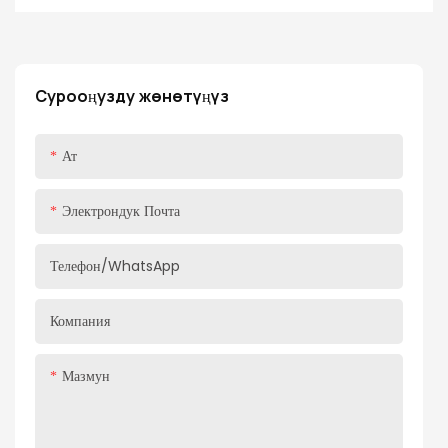
үчүн жаңы тажрыйба алып келет! Газ булагы премиум
темирден, POM инженердик пластмассадан жана 20 #
бүтүрүүчү түтүктөн кылдат жасалган. Бул 20N-150N күчтүү
колдоо күчүн камсыз кылат, ар кандай өлчөмдөгү жана
Сурооңузду жөнөтүңүз
салмактагы алюминий каркас эшиктери үчүн ылайыктуу.
Өркүндөтүлгөн пневматикалык өйдө кыймыл технологиясын
Ат
колдонуу менен, алюминий каркас эшик акырын басуу менен
автоматтык түрдө ачылып, убактыңызды жана күчүңүздү
үнөмдөйт. Бул газ пружинасы атайын иштелип чыккан калуу
Электрондук Почта
функциясына ээ, ал сизге муктаждыктарыңызга жараша
эшикти каалаган бурчта токтотууга мүмкүндүк берет,
Телефон/whatsApp
буюмдарга же башка операцияларга жетүүнү жеңилдетет.
Компания
Мазмун