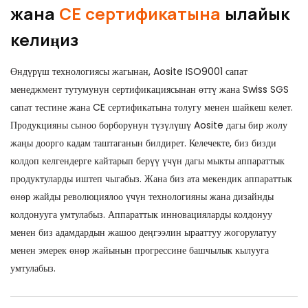
жана
CE сертификатына
ылайык
келиңиз
Өндүрүш технологиясы жагынан, Aosite ISO9001 сапат
менеджмент тутумунун сертификациясынан өттү жана Swiss SGS
сапат тестине жана CE сертификатына толугу менен шайкеш келет.
Продукцияны сыноо борборунун түзүлүшү Aosite дагы бир жолу
жаңы доорго кадам таштаганын билдирет. Келечекте, биз бизди
колдоп келгендерге кайтарып берүү үчүн дагы мыкты аппараттык
продуктуларды иштеп чыгабыз. Жана биз ата мекендик аппараттык
өнөр жайды революциялоо үчүн технологияны жана дизайнды
колдонууга умтулабыз. Аппараттык инновацияларды колдонуу
менен биз адамдардын жашоо деңгээлин ырааттуу жогорулатуу
менен эмерек өнөр жайынын прогрессине башчылык кылууга
умтулабыз.