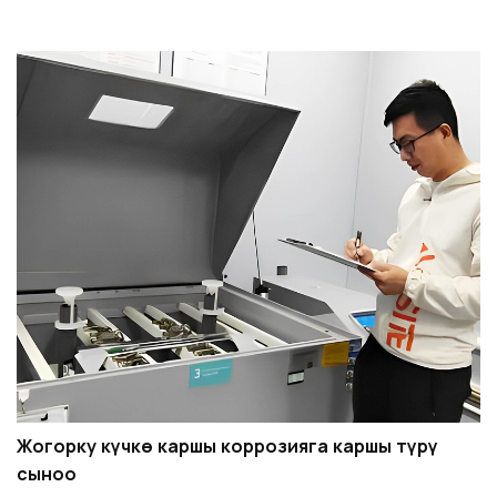
Жогорку күчкө каршы коррозияга каршы түрү
сыноо