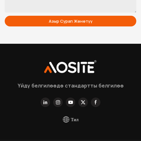
Азыр Сурап Жөнөтүү
Үйдү белгилөөдө стандартты белгилөө
Тил