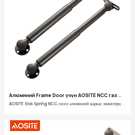
Алюминий Frame Door үчүн AOSITE NCC газ
жаз
AOSITE Gas Spring NCC сизге алюминий каркас эшиктери
үчүн жаңы тажрыйба алып келет! Газ пружинасы премиум
болоттон, POM инженердик пластмассадан жана 20#
бүтүрүүчү түтүктөн жасалып, 20N-150N кубаттуу колдоочу