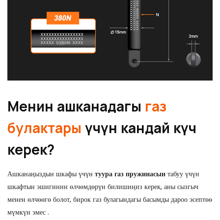
Менин ашканадагы
газ
булактары
үчүн кандай күч
керек?
Ашканаңыздын шкафы үчүн
туура газ пружинасын
табуу үчүн
шкафтын эшигинин өлчөмдөрүн билишиңиз керек, аны сызгыч
менен өлчөөгө болот, бирок газ булагындагы басымды
дароо
эсептөө
мүмкүн эмес
.