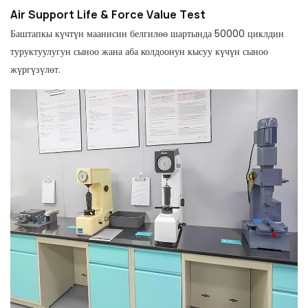
Air Support Life & Force Value Test
Баштапкы күчтүн маанисин белгилөө шартында 50000 циклдин
туруктуулугун сыноо жана аба колдоонун кысуу күчүн сыноо
жүргүзүлөт.