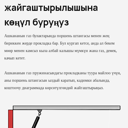
жайгаштырылышына
көңүл буруңуз
Ашкананын газ булактарында поршень штангасы менен жең
бириккен жерде прокладка бар. Бул кургап кетсе, анда ал бекем
мөөр менен камсыз кыла албай калышы мүмкүн жана газ, демек,
качып кетет.
Ашкананын газ пружинасындагы прокладканы туура майлоо үчүн,
аны поршень штангасын ылдый каратып, кадимки абалында,
коштоочу диаграммада көрсөтүлгөндөй жайгаштырыңыз.