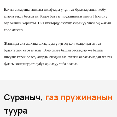
Бактыга жараша, ашкана шкафтары үчүн газ булактарынын көбү
аларга текст басылган. Кээде бул газ пружинанын канча Ньютону
бар экенин көрсөтөт. Сиз күчтөрдү окууну үйрөнүү үчүн оң жагын
көрө аласыз.
Жанында сиз ашкана шкафтары үчүн эң көп колдонулган газ
булактарын көрө аласыз. Эгер сизге башка басымдар же башка
инсульт керек болсо, аларды биздин газ булагы барагыбыздан же газ
булагы конфигураторубуз аркылуу таба аласыз.
Сураныч,
газ пружинанын
туура