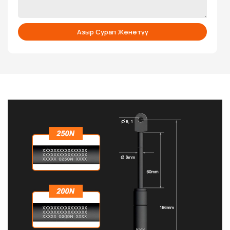
Азыр Сурап Жөнөтүү