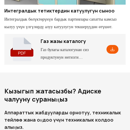
Интегралдык тетиктердин катуулугун сыноо
Интегралдык бөлүктөрүнүн бардык партиялары сапатты камсыз
кылуу үчүн үлгүлөрдү алуу катуулугун текшерүүдөн өтүшөт.
Газ жазы каталогу
Газ булагы каталогунан сиз
продуктунун негизги
маалыматын таба аласыз, анын
ичинде кээ бир параметрлер
жана функциялар, ошондой эле
орнотуунун тиешелүү
Кызыгып жатасызбы? Адиске
өлчөмдөрү, аны терең
чалууну сураныңыз
түшүнүүгө жардам берет
Аппараттык жабдууларды орнотуу, техникалык
тейлөө жана оңдоо үчүн техникалык колдоо
алыңыз.